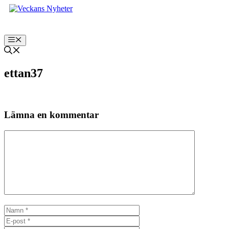
Hoppa
till
innehåll
Meny
ettan37
Lämna en kommentar
Kommentar
Namn
E-
post
Webbplats