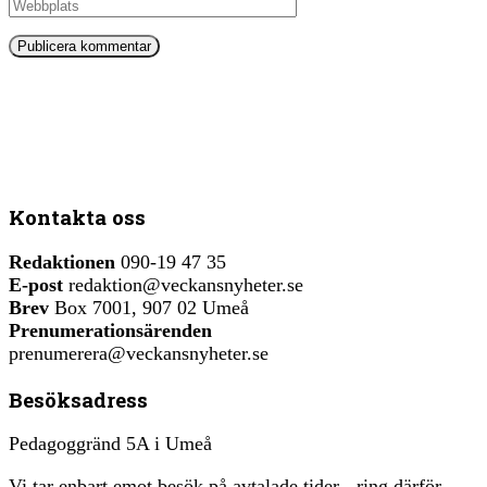
Kontakta oss
Redaktionen
090-19 47 35
E-post
redaktion@veckansnyheter.se
Brev
Box 7001, 907 02 Umeå
Prenumerationsärenden
prenumerera@veckansnyheter.se
Besöksadress
Pedagoggränd 5A i Umeå
Vi tar enbart emot besök på avtalade tider - ring därför