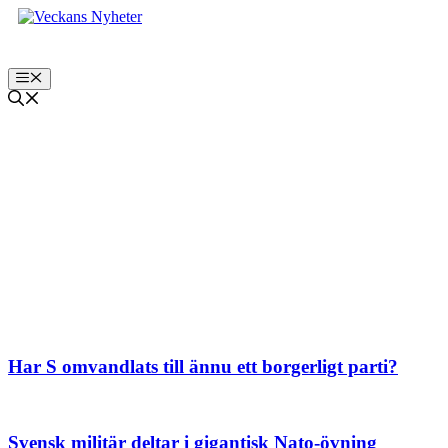
Hoppa
till
innehåll
Meny
Inrikes
Har S omvandlats till ännu ett borgerligt parti?
Svensk militär deltar i gigantisk Nato-övning