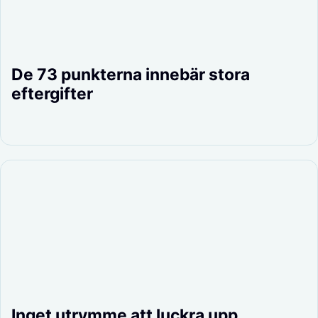
De 73 punkterna innebär stora
eftergifter
Inget utrymme att luckra upp