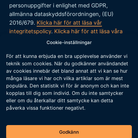
personuppgifter i enlighet med GDPR,
allmänna dataskyddsförordningen, (EU)
2016/679.
Klicka här för att läsa vår
integritetspolicy
.
Klicka här för att läsa våra
allmänna villkor vid köp
.
Cookie-inställningar
För att kunna erbjuda en bra upplevelse använder vi
Tipsa oss
teknik som cookies. När du godkänner användandet
av cookies innebär det bland annat att vi kan se hur
Vi tar tacksamt emot tips på nyheter och
många läsare vi har och vilka artiklar som är mest
populära. Den statistik vi för är anonym och kan inte
händelser som vi borde skriva om. Skicka ditt
kopplas till dig som individ. Om du inte samtycker
tips till följande adress:
eller om du återkallar ditt samtycke kan detta
tipsa@veckansnyheter.se
påverka vissa funktioner negativt.
https://www.stefanbergmark.se
https://umebladet.se
Godkänn