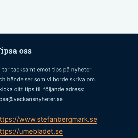
ipsa oss
i tar tacksamt emot tips på nyheter
ch händelser som vi borde skriva om.
kicka ditt tips till följande adress:
ipsa@veckansnyheter.se
ttps://www.stefanbergmark.se
ttps://umebladet.se