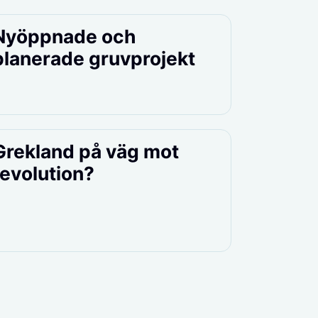
Nyöppnade och
planerade gruvprojekt
Grekland på väg mot
revolution?