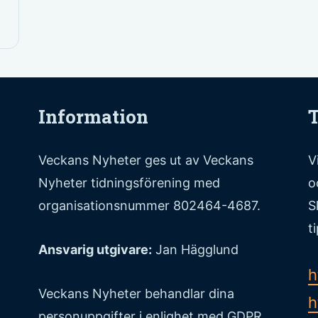
Information
T
Veckans Nyheter ges ut av Veckans
V
Nyheter tidningsförening med
o
organisationsnummer 802464-4687.
S
t
Ansvarig utgivare:
Jan Hägglund
h
Veckans Nyheter behandlar dina
h
personuppgifter i enlighet med GDPR,