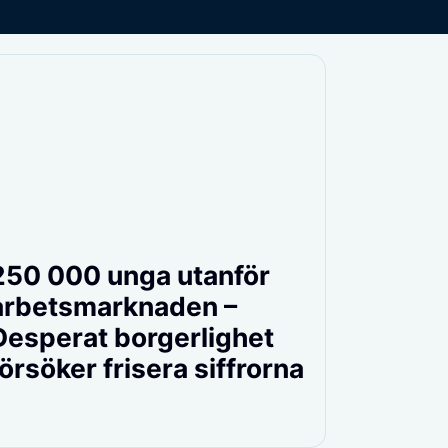
250 000 unga utanför
arbetsmarknaden –
Desperat borgerlighet
försöker frisera siffrorna