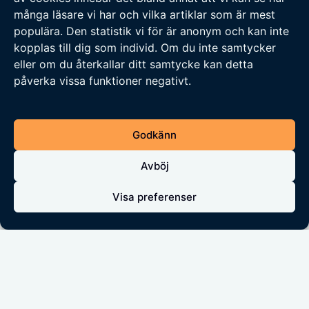
många läsare vi har och vilka artiklar som är mest
en egen linje i flera frågor på mötet.
populära. Den statistik vi för är anonym och kan inte
kopplas till dig som individ. Om du inte samtycker
Till medborgarförslaget
om att bygga ett
eller om du återkallar ditt samtycke kan detta
ålderdomshem i Svappavaara var det bara
påverka vissa funktioner negativt.
Knegarkampanjen som röstade ja, alla andra
partier röstade för återremiss för att frågan
Godkänn
ska utredas mer. Min uppfattning är att det
var ett svepskäl för att slippa säga nej och
Avböj
därmed behöva stå till svars.
Visa preferenser
Byggelever
I frågan om ifall byggeleverna på gymnasiet
skulle få bygga ett hus för att få praktik
krävde Knegarkampanjen att vinsten från
bygget skulle användas för att köpa nya