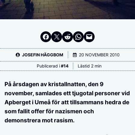
Dela på Facebook
Dela på Twitter
Dela på Reddit
Dela i WhatsApp
Maila en länk
JOSEFIN HÄGGBOM
20 NOVEMBER 2010
Publicerad i
#
14
Lästid 2 min
På årsdagen av kristallnatten, den 9
november, samlades ett tjugotal personer vid
Apberget i Umeå för att tillsammans hedra de
som fallit offer för nazismen och
demonstrera mot rasism.