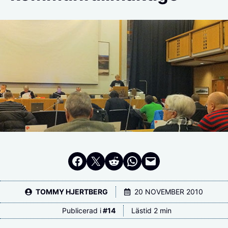
Dela på Facebook
Dela på Twitter
Dela på Reddit
Dela i WhatsApp
Maila en länk
TOMMY HJERTBERG
20 NOVEMBER 2010
Publicerad i
#
14
Lästid 2 min