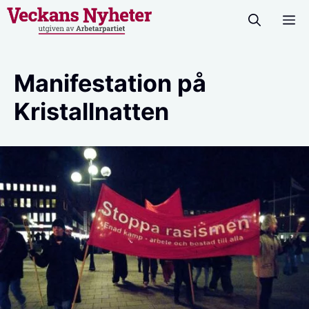
Hoppa
M
till
innehåll
Manifestation på
Kristallnatten