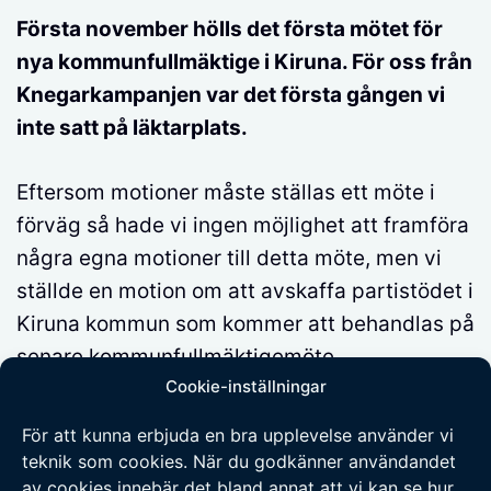
Första november hölls det första mötet för
nya kommunfullmäktige i Kiruna. För oss från
Knegarkampanjen var det första gången vi
inte satt på läktarplats.
Eftersom motioner måste ställas ett möte i
förväg så hade vi ingen möjlighet att framföra
några egna motioner till detta möte, men vi
ställde en motion om att avskaffa partistödet i
Kiruna kommun som kommer att behandlas på
senare kommunfullmäktigemöte.
Cookie-inställningar
Trots att det var vårt första möte och vi fått
För att kunna erbjuda en bra upplevelse använder vi
de fullständiga handlingarna bara några få
teknik som cookies. När du godkänner användandet
dagar före fullmäktigemötet så kunde vi driva
av cookies innebär det bland annat att vi kan se hur