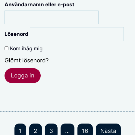
Användarnamn eller e-post
Lösenord
Kom ihåg mig
Glömt lösenord?
1
2
3
…
16
Nästa