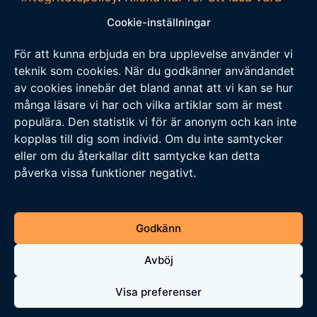
allmänna villkor vid köp
.
Cookie-inställningar
För att kunna erbjuda en bra upplevelse använder vi
Tipsa oss
teknik som cookies. När du godkänner användandet
av cookies innebär det bland annat att vi kan se hur
Vi tar tacksamt emot tips på nyheter och
många läsare vi har och vilka artiklar som är mest
populära. Den statistik vi för är anonym och kan inte
händelser som vi borde skriva om. Skicka ditt
kopplas till dig som individ. Om du inte samtycker
tips till följande adress:
eller om du återkallar ditt samtycke kan detta
tipsa@veckansnyheter.se
påverka vissa funktioner negativt.
https://www.stefanbergmark.se
https://umebladet.se
Godkänn
https://arbetarpartiet.se
Avböj
Visa preferenser
© 2026 Veckans Nyheter