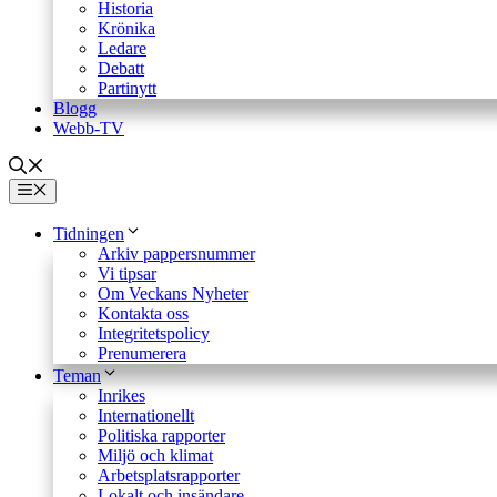
Historia
Krönika
Ledare
Debatt
Partinytt
Blogg
Webb-TV
Meny
Tidningen
Arkiv pappersnummer
Vi tipsar
Om Veckans Nyheter
Kontakta oss
Integritetspolicy
Prenumerera
Teman
Inrikes
Internationellt
Politiska rapporter
Miljö och klimat
Arbetsplatsrapporter
Lokalt och insändare