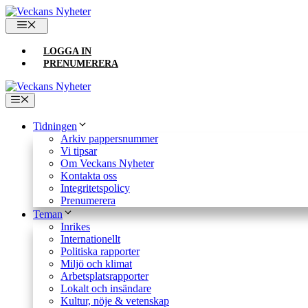
Hoppa
till
MENY
innehåll
LOGGA IN
PRENUMERERA
Meny
Tidningen
Arkiv pappersnummer
Vi tipsar
Om Veckans Nyheter
Kontakta oss
Integritetspolicy
Prenumerera
Teman
Inrikes
Internationellt
Politiska rapporter
Miljö och klimat
Arbetsplatsrapporter
Lokalt och insändare
Kultur, nöje & vetenskap