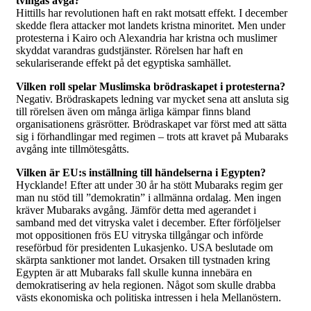
tvingas avgå?
Hittills har revolutionen haft en rakt motsatt effekt. I december
skedde flera attacker mot landets kristna minoritet. Men under
protesterna i Kairo och Alexandria har kristna och muslimer
skyddat varandras gudstjänster. Rörelsen har haft en
sekulariserande effekt på det egyptiska samhället.
Vilken roll spelar Muslimska brödraskapet i protesterna?
Negativ. Brödraskapets ledning var mycket sena att ansluta sig
till rörelsen även om många ärliga kämpar finns bland
organisationens gräsrötter. Brödraskapet var först med att sätta
sig i förhandlingar med regimen – trots att kravet på Mubaraks
avgång inte tillmötesgåtts.
Vilken är EU:s inställning till händelserna i Egypten?
Hycklande! Efter att under 30 år ha stött Mubaraks regim ger
man nu stöd till ”demokratin” i allmänna ordalag. Men ingen
kräver Mubaraks avgång. Jämför detta med agerandet i
samband med det vitryska valet i december. Efter förföljelser
mot oppositionen frös EU vitryska tillgångar och införde
reseförbud för presidenten Lukasjenko. USA beslutade om
skärpta sanktioner mot landet. Orsaken till tystnaden kring
Egypten är att Mubaraks fall skulle kunna innebära en
demokratisering av hela regionen. Något som skulle drabba
västs ekonomiska och politiska intressen i hela Mellanöstern.