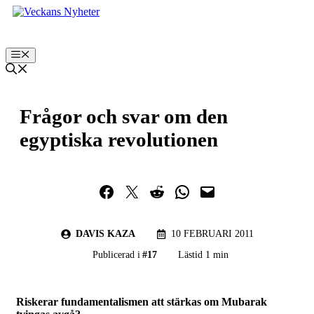
Hoppa
till
innehåll
Meny
Frågor och svar om den
egyptiska revolutionen
Dela på Facebook
Dela på Twitter
Dela på Reddit
Dela i WhatsApp
Maila en länk
DAVIS KAZA
10 FEBRUARI 2011
Publicerad i
#
17
Lästid 1 min
Riskerar fundamentalismen att stärkas om Mubarak