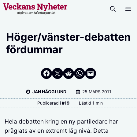
Hoppa
M
till
innehåll
Höger/vänster-debatten
fördummar
Dela på Facebook
Dela på Twitter
Dela på Reddit
Dela i WhatsApp
Maila en länk
JAN HÄGGLUND
25 MARS 2011
Publicerad i
#
19
Lästid 1 min
Hela debatten kring en ny partiledare har
präglats av en extremt låg nivå. Detta