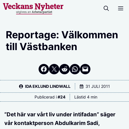
Hoppa
M
till
innehåll
Reportage: Välkommen
till Västbanken
Dela på Facebook
Dela på Twitter
Dela på Reddit
Dela i WhatsApp
Maila en länk
IDA EKLUND LINDWALL
31 JULI 2011
Publicerad i
#
24
Lästid 4 min
“Det här var vårt liv under intifadan” säger
vår kontaktperson Abdulkarim Sadi,