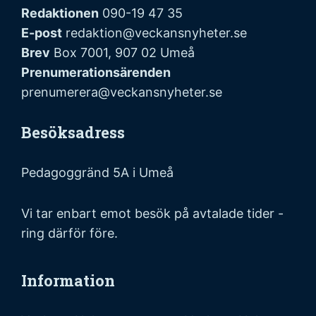
Redaktionen
090-19 47 35
E-post
redaktion@veckansnyheter.se
Brev
Box 7001, 907 02 Umeå
Prenumerationsärenden
prenumerera@veckansnyheter.se
Besöksadress
Pedagoggränd 5A i Umeå
Vi tar enbart emot besök på avtalade tider -
ring därför före.
Information