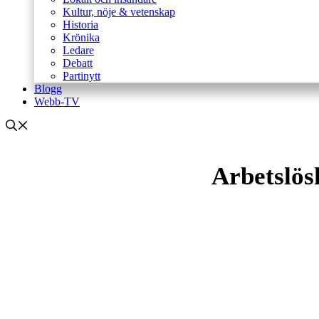
Kultur, nöje & vetenskap
Historia
Krönika
Ledare
Debatt
Partinytt
Blogg
Webb-TV
Arbetslös