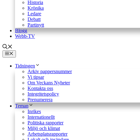
Historia
Krönika
Ledare
Debatt
Partinytt
Blogg
Webb-TV
Meny
Tidningen
Arkiv pappersnummer
Vi tipsar
Om Veckans Nyheter
Kontakta oss
Integritetspolicy
Prenumerera
Teman
Inrikes
Internationellt
Politiska rapporter
Miljö och klimat
Arbetsplatsrapporter
Lokalt och insändare