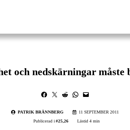
het och nedskärningar måste
Dela på Facebook
Dela på Twitter
Dela på Reddit
Dela i WhatsApp
Maila en länk
PATRIK BRÄNNBERG
11 SEPTEMBER 2011
Publicerad i
#
25
,
26
Lästid 4 min