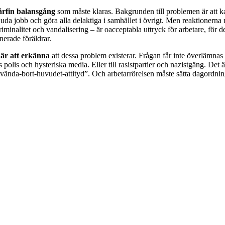
årfin balansgång
som måste klaras. Bakgrunden till problemen är att ka
bjuda jobb och göra alla delaktiga i samhället i övrigt. Men reaktionerna
iminalitet och vandalisering – är oacceptabla uttryck för arbetare, för d
nerade föräldrar.
är att erkänna
att dessa problem existerar. Frågan får inte överlämnas 
 polis och hysteriska media. Eller till rasistpartier och nazistgäng. Det ä
vända-bort-huvudet-attityd”. Och arbetarrörelsen måste sätta dagordni