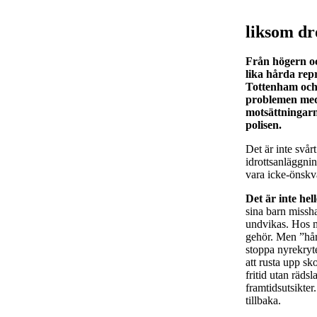
liksom dr
Från högern oc
lika hårda repr
Tottenham och 
problemen med a
motsättningarn
polisen.
Det är inte svår
idrottsanläggnin
vara icke-önskvä
Det är inte hel
sina barn missh
undvikas. Hos m
gehör. Men ”hård
stoppa nyrekryte
att rusta upp sk
fritid utan räds
framtidsutsikter
tillbaka.