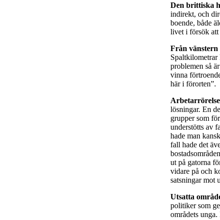
Den brittiska 
indirekt, och di
boende, både äld
livet i försök a
Från vänstern 
Spaltkilometrar 
problemen så är
vinna förtroende
här i förorten”.
Arbetarrörelse
lösningar. En de
grupper som för
understötts av f
hade man kanske
fall hade det äve
bostadsområden, 
ut på gatorna fö
vidare på och k
satsningar mot 
Utsatta områd
politiker som g
områdets unga. M