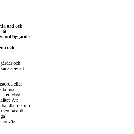
rda ord och
till
 grundläggande
ena och
sgårdar och
känsla av att
rstörda eller
ka kunna
a ett visst
litet. Att
et handlar det om
n meningsfull
iga
as en väg