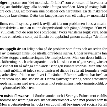
högern pratar
om ”det moraliska förfallet” som en orsak till kravallern
rekt, att skuldbelägga alla boende i fattiga områden. Men på många håll
re och unga, att försvara sina bostäder och närbutiker. En del riskerade
tt stoppa kravallerna. Detta kan knappast ses som ett utslag av moraliskt f
finns en,
till synes, genetisk ovilja att tala om problemen i dessa utsatt
har skrivits – utan att ta upp drogmissbruk och gängbildningar. ”Om vi 
 vi illojala mot de som bor i områdena” tycks vänsterns logik vara. Me
 hos en arbetare som just fått sin bil uppbränd genom att säga ”det fin
ns uppgift är att
ärligt peka på de problem som finns och att sedan för
l av lösningen finns i de utsatta områdena själva. Under kravallerna fa
sökte stoppa vandaliseringen. De misslyckades. Men om dessa initiativ
ackföreningar och arbetarpartiet – och kanske t o m någon vettig vänste
 kunnat bli så många att vandaliseringen kunnat stoppas. Men inte bara
n varit möjligt att inleda en organiserad dialog i syfte att formulera vett
arbetslivet, fritiden och livet i allmänhet. Efter kravallerna har invåna
r att städa upp sina stadsdelar. Denna självorganisering borde arbetarrö
oppla samman med nya protester mot regeringens nedskärningspolitik o
ungdomsarbetslösheten.
en måste försvaras
– i Storbritannien och i Sverige. Främst mot etabli
enomför nedskärningar och skapar arbetslöshet – och mot poliser som tr
en arbetarrörelsen har också en uppgift att bekämpa det sociala förfall