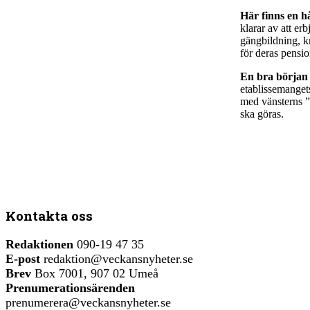
Här finns en h
klarar av att er
gängbildning, kr
för deras pensio
En bra början 
etablissemangets
med vänsterns ”
ska göras.
Kontakta oss
Redaktionen
090-19 47 35
E-post
redaktion@veckansnyheter.se
Brev
Box 7001, 907 02 Umeå
Prenumerationsärenden
prenumerera@veckansnyheter.se