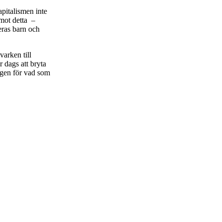
pitalismen inte
 mot detta –
eras barn och
varken till
r dags att bryta
ngen för vad som