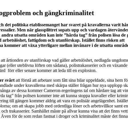
ogproblem och gängkriminalitet
h det politiska etablissemanget har svaret på kravallerna varit hå
essalier. Men när glassplittret sopats upp och vardagen återvänder 
andra utsatta områden kan inte ”hårda tag” från polisen lösa de
rbetslöshet, fattigdom och utanförskap. Istället finns risken att
a kommer att växa ytterligare mellan invånare i de utsatta områd
t att årtionden av utanförskap vad gäller arbetslöshet, nedlagda ungdom
gar (eller uteblivna löften om sådana), polistrakasserier och en växande 
rd förr eller senare kommer att leda till en explosion.
ler svårt
att förstå att arbetare som fått sina bilar uppeldade, sina hem fö
andlade under kravallerna med skärpa ställer frågan hur nya upplopp s
ånga av dessa kommer Cameron-regeringens tal om hårdare tag att vinn
a tag” från polisen kommer inte att kunna stoppa kravaller eller krimina
ring till gängen kommer aldrig att vara en polisiär angelägenhet. Iställ
olorna; om att skapa jobb med ordentliga löner och arbetsvillkor samt e
la och trakasserier. Samhället måste på allvar kunna visa att det finns vett
. Även för de som redan fastnat i droger och kriminalitet måste det finn