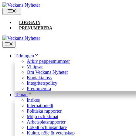
Hoppa
till
MENY
innehåll
LOGGA IN
PRENUMERERA
Meny
Tidningen
Arkiv pappersnummer
Vi tipsar
Om Veckans Nyheter
Kontakta oss
Integritetspolicy
Prenumerera
Teman
Inrikes
Internationellt
Politiska rapporter
Miljö och klimat
Arbetsplatsrapporter
Lokalt och insändare
Kultur, nöje & vetenskap