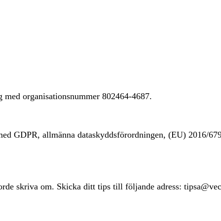
ing med organisationsnummer 802464-4687.
t med GDPR, allmänna dataskyddsförordningen, (EU) 2016/67
rde skriva om. Skicka ditt tips till följande adress: tipsa@ve