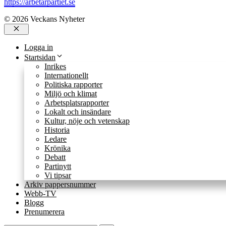
https://arbetarpartiet.se
© 2026 Veckans Nyheter
Stäng
Logga in
Startsidan
Inrikes
Internationellt
Politiska rapporter
Miljö och klimat
Arbetsplatsrapporter
Lokalt och insändare
Kultur, nöje och vetenskap
Historia
Ledare
Krönika
Debatt
Partinytt
Vi tipsar
Arkiv pappersnummer
Webb-TV
Blogg
Prenumerera