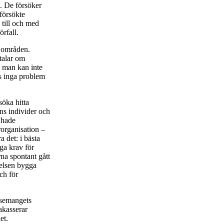
a. De försöker
 försökte
 till och med
örfall.
a områden.
talar om
n man kan inte
ns inga problem
söka hitta
nns individer och
 hade
rorganisation –
 det: i bästa
iga krav för
rna spontant gått
relsen bygga
ch för
ssemangets
akasserar
et.