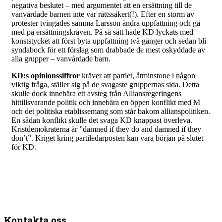
negativa beslutet – med argumentet att en ersättning till de
vanvårdade barnen inte var rättssäkert(!). Efter en storm av
protester tvingades samma Larsson ändra uppfattning och gå
med på ersättningskraven. På så sätt hade KD lyckats med
konststycket att först byta uppfattning två gånger och sedan bli
syndabock för ett förslag som drabbade de mest oskyddade av
alla grupper – vanvårdade barn.
KD:s opinionssiffror
kräver att partiet, åtminstone i någon
viktig fråga, ställer sig på de svagaste gruppernas sida. Detta
skulle dock innebära ett avsteg från Alliansregeringens
hittillsvarande politik och innebära en öppen konflikt med M
och det politiska etablissemang som står bakom allianspolitiken.
En sådan konflikt skulle det svaga KD knappast överleva.
Kristdemokraterna är ”damned if they do and damned if they
don’t”. Kriget kring partiledarposten kan vara början på slutet
för KD.
Kontakta oss