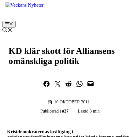
Hoppa
till
innehåll
Meny
KD klär skott för Alliansens
omänskliga politik
Dela på Facebook
Dela på Twitter
Dela på Reddit
Dela i WhatsApp
Maila en länk
10 OKTOBER 2011
Publicerad i
#
27
Lästid 3 min
Kristdemokraternas kräftgång i