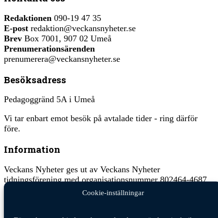
Redaktionen
090-19 47 35
E-post
redaktion@veckansnyheter.se
Brev
Box 7001, 907 02 Umeå
Prenumerationsärenden
prenumerera@veckansnyheter.se
Besöksadress
Pedagoggränd 5A i Umeå
Vi tar enbart emot besök på avtalade tider - ring därför
före.
Information
Veckans Nyheter ges ut av Veckans Nyheter
tidningsförening med organisationsnummer 802464-4687.
Cookie-inställningar
Ansvarig utgivare:
Jan Hägglund
Veckans Nyheter behandlar dina personuppgifter i enlighet