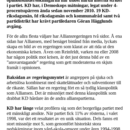
opinionsundersökningarna har utlöst hårda interna strider
i partiet. KD har, i Demoskops mätningar, legat under 4-
procentsspärren ända sedan november 2010. 19 KD-
riksdagsmän, fd riksdagsmän och kommunalråd samt två
partidistrikt har krävt partiledaren Göran Hägglunds
avgång.
För de allra flesta väljare har Alliansregeringen två sidor. Å ena
sidan har Alliansen, med benäget bistånd från media, lyckats
skapa en bild av en regeringen som klarat av att rida ut den
ekonomiska krisen. Även om Reinfeldt, varken nu eller 2008
har någon politik mot krisen, är det just denna bild av en
”ansvarstagande” regering som gett moderaterna en skjuts
framåt i opinionen.
Baksidan av regeringsmyntet
är angreppen på sjuka och
arbetslösa kombinerat med skattelättnader och subventioner till
de rikaste. Sällan har en regering fört en så tydlig klasspolitik
som Alliansen. Det är missnöjet med denna klasspolitik som
drabbat KD hårdare än de andra allianspartierna.
KD har länge
velat profilera sig som det borgerliga partiet med
ett mänskligt ansikte. När partiet fick 11% av rösterna, i valet
1998, var det ett resultatet av en unik situation. Dels fanns ett
stort missnöje mot S, som genomfört historiskt stora
nedskärningar inom vård-skola-omsorg under åren 1994-1998.