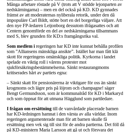
Många arbetare röstade på V (trots att V stödde lejonparten av
nedskärningarna) – men en del också på KD. KD gynnades
främst av att moderaternas nyliberala retorik, under den då
impopuläre Carl Bildt, stötte bort en del borgerliga väljare. Att
den nye FP-ledaren Leijonborg dessutom ifrågasattes och att
Centern genomförde en del av nedskärningarna tillsammans
med S, blev grunden för KD:s framgångsrika val.
Som medlem i
regeringen har KD inte kunnat behålla profilen
som ”Alliansens mänskliga ansikte”. Istället har man fått klä
skott för regeringens omänskliga politik. Kyrkorna i landet
spelade en viktig roll i vårens protester mot
sjukförsäkringsbestämmelserna. Sänkt restaurangmoms
kritiserades hårt av partiets egna:
– Sänkt skatt för pensionärerna är viktigare för oss än sänkt
krogmoms och lägre pris på löjrom och champagne! säger
Bengt Germundsson, som är kommunalråd för KD i Markaryd
och som öppnat för att utmana Hägglund som partiledare.
I frågan om ersättning
till de vanvårdade placerade barnen
har KD-ledningen hamnat i den värsta av alla världar. Inom
regeringen argumenterade man för att barnen skulle få
ersättning men vek sig till sist för de andra partierna. Det föll då
på KD-ministern Maria Larsson att gå ut och försvara det