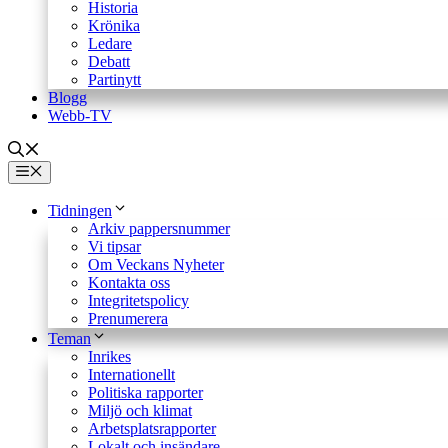
Historia
Krönika
Ledare
Debatt
Partinytt
Blogg
Webb-TV
Meny
Tidningen
Arkiv pappersnummer
Vi tipsar
Om Veckans Nyheter
Kontakta oss
Integritetspolicy
Prenumerera
Teman
Inrikes
Internationellt
Politiska rapporter
Miljö och klimat
Arbetsplatsrapporter
Lokalt och insändare