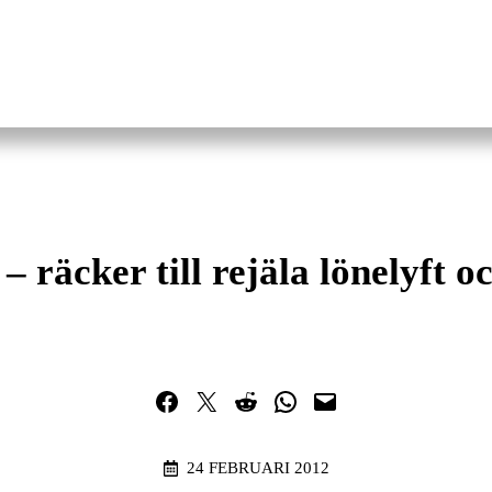
– räcker till rejäla lönelyft oc
Dela på Facebook
Dela på Twitter
Dela på Reddit
Dela i WhatsApp
Maila en länk
24 FEBRUARI 2012