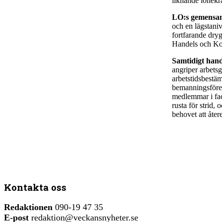
liknande lönekr
LO:s gemensamm
och en lägstani
fortfarande dryg
Handels och K
Samtidigt hand
angriper arbets
arbetstidsbestä
bemanningsföret
medlemmar i fac
rusta för strid,
behovet att åter
Kontakta oss
Redaktionen
090-19 47 35
E-post
redaktion@veckansnyheter.se