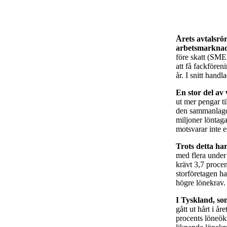
Årets avtalsrö
arbetsmarkna
före skatt (SME
att få fackföre
år. I snitt hand
En stor del av 
ut mer pengar ti
den sammanlagda
miljoner löntaga
motsvarar inte e
Trots detta har
med flera under
krävt 3,7 procen
storföretagen ha
högre lönekrav.
I Tyskland, som
gått ut hårt i å
procents löneökn