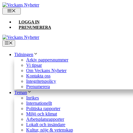
Hoppa
till
MENY
innehåll
LOGGA IN
PRENUMERERA
Meny
Tidningen
Arkiv pappersnummer
Vi tipsar
Om Veckans Nyheter
Kontakta oss
Integritetspolicy
Prenumerera
Teman
Inrikes
Internationellt
Politiska rapporter
Miljö och klimat
Arbetsplatsrapporter
Lokalt och insändare
Kultur, nöje & vetenskap