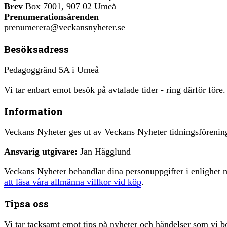
Brev
Box 7001, 907 02 Umeå
Prenumerationsärenden
prenumerera@veckansnyheter.se
Besöksadress
Pedagoggränd 5A i Umeå
Vi tar enbart emot besök på avtalade tider - ring därför före.
Information
Veckans Nyheter ges ut av Veckans Nyheter tidningsfören
Ansvarig utgivare:
Jan Hägglund
Veckans Nyheter behandlar dina personuppgifter i enlighe
att läsa våra allmänna villkor vid köp
.
Tipsa oss
Vi tar tacksamt emot tips på nyheter och händelser som vi bo