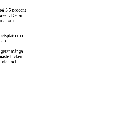
på 3,5 procent
aven. Det är
annat om
etsplatserna
 och
gagerat många
måste facken
landen och