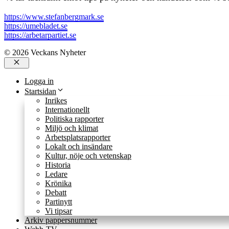
https://www.stefanbergmark.se
https://umebladet.se
https://arbetarpartiet.se
© 2026 Veckans Nyheter
Stäng
Logga in
Startsidan
Inrikes
Internationellt
Politiska rapporter
Miljö och klimat
Arbetsplatsrapporter
Lokalt och insändare
Kultur, nöje och vetenskap
Historia
Ledare
Krönika
Debatt
Partinytt
Vi tipsar
Arkiv pappersnummer