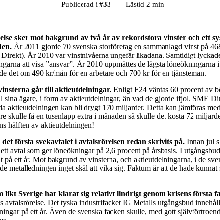
Publicerad i
#
33
Lästid 2 min
relse sker mot bakgrund av två år av rekordstora vinster och ett sy
den.
År 2011 gjorde 70 svenska storföretag en sammanlagd vinst på 468
 Direkt). År 2010 var vinstnivåerna ungefär likadana. Samtidigt lyckad
ningarna att visa ”ansvar”. År 2010 uppmättes de lägsta löneökningarna 
lade det om 490 kr/mån för en arbetare och 700 kr för en tjänsteman.
vinsterna går till aktieutdelningar.
Enligt E24 väntas 60 procent av b
ll sina ägare, i form av aktieutdelningar, än vad de gjorde ifjol. SME Di
 aktieutdelningen kan bli drygt 170 miljarder. Detta kan jämföras med
re skulle få en tusenlapp extra i månaden så skulle det kosta 72 miljard
ns hälften av aktieutdelningen!
 det första svekavtalet i avtalsrörelsen redan skrivits på.
Innan jul s
 ett avtal som ger löneökningar på 2,6 procent på årsbasis. I utgångsbu
t på ett år. Mot bakgrund av vinsterna, och aktieutdelningarna, i de sv
de metalledningen inget skäl att vika sig. Faktum är att de hade kunnat 
 likt Sverige har klarat sig relativt lindrigt genom krisens första fa
rets avtalsrörelse. Det tyska industrifacket IG Metalls utgångsbud innehål
ingar på ett år. Även de svenska facken skulle, med gott självförtroend