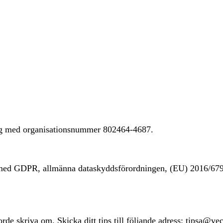
ing med organisationsnummer 802464-4687.
t med GDPR, allmänna dataskyddsförordningen, (EU) 2016/67
rde skriva om. Skicka ditt tips till följande adress: tipsa@ve