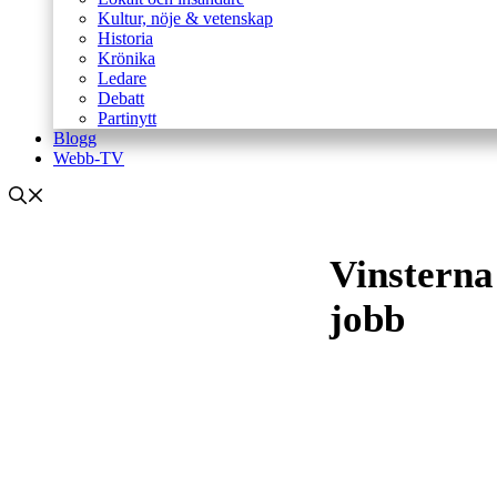
Kultur, nöje & vetenskap
Historia
Krönika
Ledare
Debatt
Partinytt
Blogg
Webb-TV
Vinsterna 
jobb