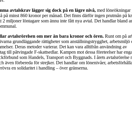
av.
a avtalskrav lägger sig dock på en lägre nivå,
med löneökningar 
vå på minst 860 kronor per månad. Det finns därför ingen prutmån på kr
t 2 miljoner löntagare som ännu inte fått nya avtal. Det handlar bland 
ommunal.
lar avtalsrörelsen om mer än bara kronor och ören.
Runt om på arb
givarna grundläggande rättigheter som anställningstrygghet, arbetsmiljö
mmelser. Deras metoder varierar. Det kan vara alltifrån användning av
ag till påtvingade F-skattsedlar. Kampen mot dessa företeelser har en
kförbund som Handels, Transport och Byggnads. I årets avtalsrörelse 
 och även förbereda för strejker. Det handlar om lönenivåer, arbetsförhål
erövra en solidaritet i handling – över gränserna.