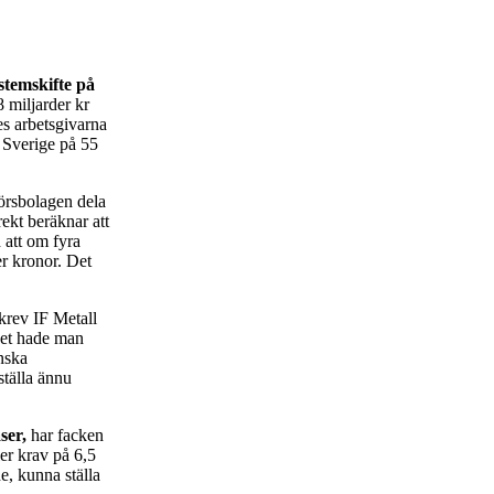
stemskifte på
 miljarder kr
es arbetsgivarna
i Sverige på 55
örsbolagen dela
rekt beräknar att
 att om fyra
er kronor. Det
krev IF Metall
det hade man
enska
ställa ännu
ser,
har facken
ler krav på 6,5
e, kunna ställa