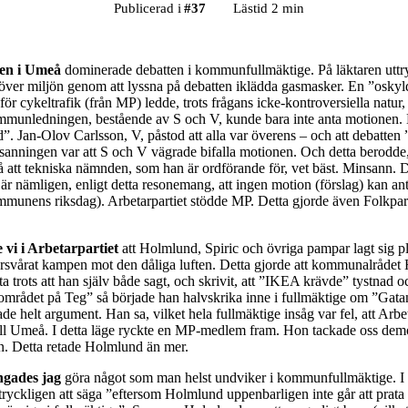
Publicerad i
#
37
Lästid 2 min
ten i Umeå
dominerade debatten i kommunfullmäktige. På läktaren uttr
över miljön genom att lyssna på debatten iklädda gasmasker. En ”oskyl
ör cykeltrafik (från MP) ledde, trots frågans icke-kontroversiella natur,
mmunledningen, bestående av S och V, kunde bara inte anta motionen.
”. Jan-Olov Carlsson, V, påstod att alla var överens – och att debatten 
anningen var att S och V vägrade bifalla motionen. Och detta berodde,
å att tekniska nämnden, som han är ordförande för, vet bäst. Minsann. D
är nämligen, enligt detta resonemang, att ingen motion (förslag) kan an
mmunens riksdag). Arbetarpartiet stödde MP. Detta gjorde även Folkpar
 vi i Arbetarpartiet
att Holmlund, Spiric och övriga pampar lagt sig p
försvårat kampen mot den dåliga luften. Detta gjorde att kommunalrådet
tta trots att han själv både sagt, och skrivit, att ”IKEA krävde” tystnad 
 området på Teg” så började han halvskrika inne i fullmäktige om ”Gata
 helt argument. Han sa, vilket hela fullmäktige insåg var fel, att Arbet
ill Umeå. I detta läge ryckte en MP-medlem fram. Hon tackade oss demo
on. Detta retade Holmlund än mer.
ingades jag
göra något som man helst undviker i kommunfullmäktige. I 
ttryckligen att säga ”eftersom Holmlund uppenbarligen inte går att prat