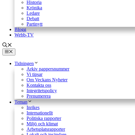
Historia
Krönika
Ledare
Debatt
Partinytt
Blogg
Webb-TV
Meny
Tidningen
Arkiv pappersnummer
Vi tipsar
Om Veckans Nyheter
Kontakta oss
Integritetspolicy
Prenumerera
Teman
Inrikes
Internationellt
Politiska rapporter
Miljö och klimat
Arbetsplatsrapporter
Lokalt och insändare