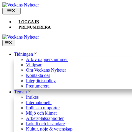
Hoppa
till
MENY
innehåll
LOGGA IN
PRENUMERERA
Meny
Tidningen
Arkiv pappersnummer
Vi tipsar
Om Veckans Nyheter
Kontakta oss
Integritetspolicy
Prenumerera
Teman
Inrikes
Internationellt
Politiska rapporter
Miljö och klimat
Arbetsplatsrapporter
Lokalt och insändare
Kultur, nöje & vetenskap