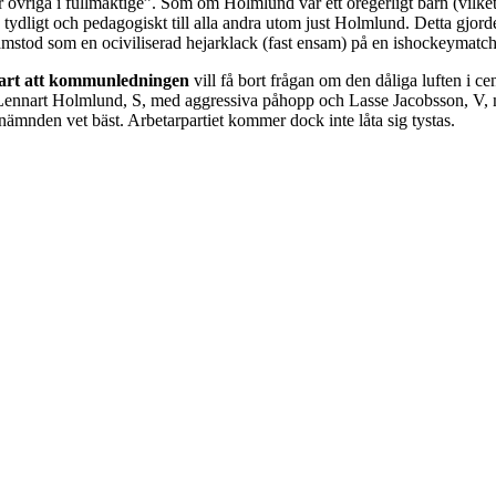
l er övriga i fullmäktige”. Som om Holmlund var ett oregerligt barn (vilke
 tydligt och pedagogiskt till alla andra utom just Holmlund. Detta gjor
amstod som en ociviliserad hejarklack (fast ensam) på en ishockeymatch
art att kommunledningen
vill få bort frågan om den dåliga luften i c
Lennart Holmlund, S, med aggressiva påhopp och Lasse Jacobsson, V,
nämnden vet bäst. Arbetarpartiet kommer dock inte låta sig tystas.