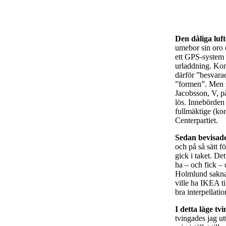
Den dåliga luf
umebor sin oro 
ett GPS-system f
urladdning. Ko
därför ”besvarad
”formen”. Men s
Jacobsson, V, p
lös. Innebörden 
fullmäktige (ko
Centerpartiet.
Sedan bevisade
och på så sätt 
gick i taket. De
ha – och fick –
Holmlund saknade
ville ha IKEA t
bra interpellati
I detta läge tv
tvingades jag u