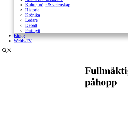
Kultur, nöje & vetenskap
Historia
Krönika
Ledare
Debatt
Partinytt
Blogg
Webb-TV
Fullmäkti
påhopp