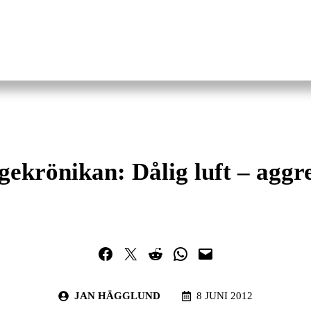
gekrönikan: Dålig luft – aggr
Dela på Facebook
Dela på Twitter
Dela på Reddit
Dela i WhatsApp
Maila en länk
JAN HÄGGLUND
8 JUNI 2012