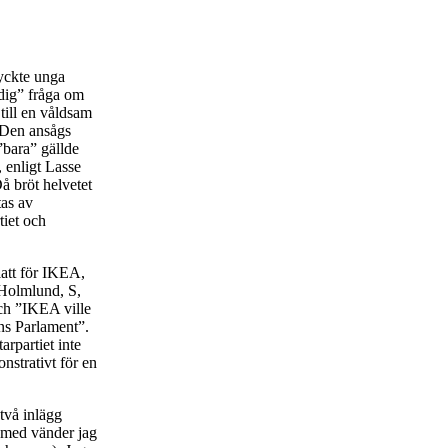
yckte unga
dig” fråga om
 till en våldsam
 Den ansågs
”bara” gällde
 enligt Lasse
å bröt helvetet
tas av
tiet och
latt för IKEA,
 Holmlund, S,
och ”IKEA ville
ns Parlament”.
arpartiet inte
nstrativt för en
två inlägg
a med vänder jag