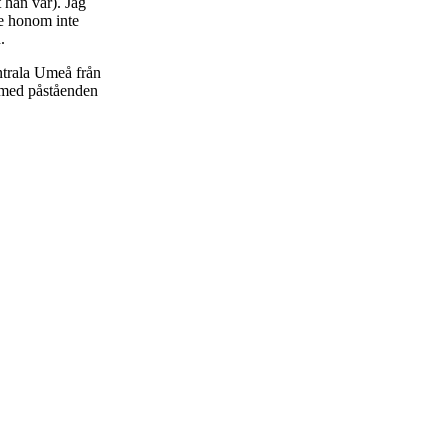
t han var). Jag
de honom inte
.
entrala Umeå från
 med påståenden