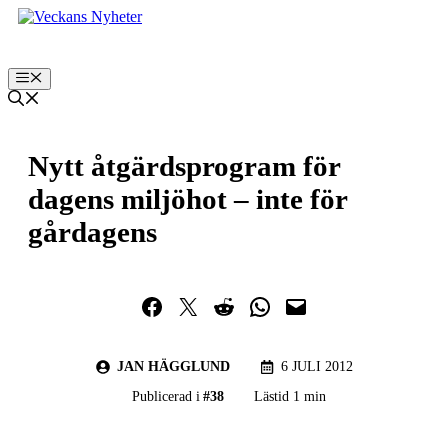
Hoppa
till
innehåll
Meny
Nytt åtgärdsprogram för
dagens miljöhot – inte för
gårdagens
Dela på Facebook
Dela på Twitter
Dela på Reddit
Dela i WhatsApp
Maila en länk
JAN HÄGGLUND
6 JULI 2012
Publicerad i
#
38
Lästid 1 min