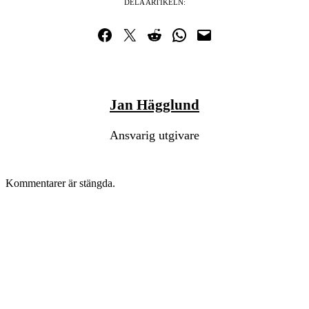
DELA ARTIKELN:
Dela på Facebook
Dela på Twitter
Dela på Reddit
Dela i WhatsApp
Maila en länk
Jan Hägglund
Ansvarig utgivare
Kommentarer är stängda.