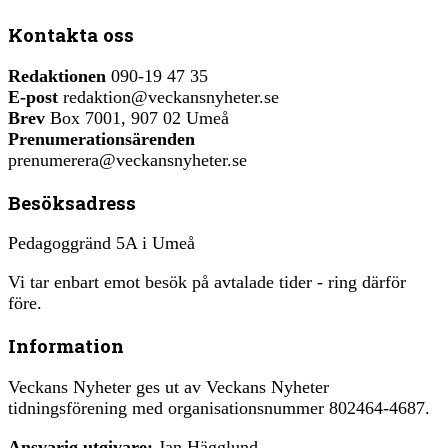
Kontakta oss
Redaktionen
090-19 47 35
E-post
redaktion@veckansnyheter.se
Brev
Box 7001, 907 02 Umeå
Prenumerationsärenden
prenumerera@veckansnyheter.se
Besöksadress
Pedagoggränd 5A i Umeå
Vi tar enbart emot besök på avtalade tider - ring därför
före.
Information
Veckans Nyheter ges ut av Veckans Nyheter
tidningsförening med organisationsnummer 802464-4687.
Ansvarig utgivare:
Jan Hägglund