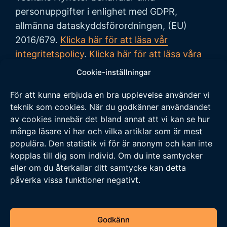
personuppgifter i enlighet med GDPR,
allmänna dataskyddsförordningen, (EU)
2016/679.
Klicka här för att läsa vår
integritetspolicy
.
Klicka här för att läsa våra
allmänna villkor vid köp
.
Cookie-inställningar
För att kunna erbjuda en bra upplevelse använder vi
Tipsa oss
teknik som cookies. När du godkänner användandet
av cookies innebär det bland annat att vi kan se hur
Vi tar tacksamt emot tips på nyheter och
många läsare vi har och vilka artiklar som är mest
populära. Den statistik vi för är anonym och kan inte
händelser som vi borde skriva om. Skicka ditt
kopplas till dig som individ. Om du inte samtycker
tips till följande adress:
eller om du återkallar ditt samtycke kan detta
tipsa@veckansnyheter.se
påverka vissa funktioner negativt.
https://www.stefanbergmark.se
https://umebladet.se
Godkänn