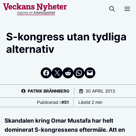
Hoppa
M
till
innehåll
S-kongress utan tydliga
alternativ
Dela på Facebook
Dela på Twitter
Dela på Reddit
Dela i WhatsApp
Maila en länk
PATRIK BRÄNNBERG
30 APRIL 2013
Publicerad i
#
51
Lästid 2 min
Skandalen kring Omar Mustafa har helt
dominerat S-kongressens eftermäle. Att en