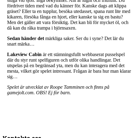
stuga vid sjön. Inga bekymmer. Allt är lugnt och fridfullt. Du
fördriver tiden med vad du känner för. Kanske dags att klippa
gräset? Eller ta en tupplur, besöka utedasset, spana runt lite med
kikaren, försöka fånga en hjort, eller kanske ta sig en bastu?
Men det gäller att vara försiktig. Det kan bli för mycket öl, och
då kan du råka trampa i björnsaxen.
Sedan händer det
märkliga saker. Ser du i syne? Det lär du
snart märka…
Lakeview Cabin
är ett stämningsfullt webbaserat pusselspel
där du styr runt spelfiguren och utför olika handlingar. Det
utspelas på en begränsad yta, men du kan interagera med det
mesta, vilket gör spelet intressant. Frågan är bara hur man klarar
sig…
Spelet är utvecklat av Roope Tamminen och finns på
gamejolt.com. OBS! Ej för barn.
Kontakta oss