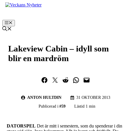
Hoppa
till
innehåll
Meny
Lakeview Cabin – idyll som
blir en mardröm
Dela på Facebook
Dela på Twitter
Dela på Reddit
Dela i WhatsApp
Maila en länk
ANTON HULTDIN
31 OKTOBER 2013
Publicerad i
#
59
Lästid 1 min
DATORSPEL
Det är mitt i semestern, som du spenderar i din