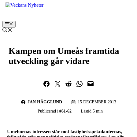
Hoppa
till
innehåll
Meny
Kampen om Umeås framtida
utveckling går vidare
Dela på Facebook
Dela på Twitter
Dela på Reddit
Dela i WhatsApp
Maila en länk
JAN HÄGGLUND
15 DECEMBER 2013
Publicerad i
#
61-62
Lästid 5 min
Umebornas intressen står mot fastighetsspekulanternas,