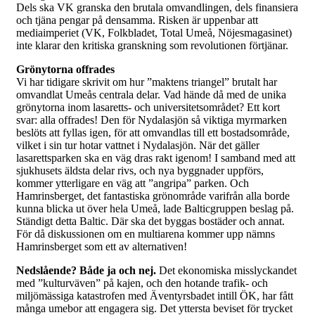
Dels ska VK granska den brutala omvandlingen, dels finansiera
och tjäna pengar på densamma. Risken är uppenbar att
mediaimperiet (VK, Folkbladet, Total Umeå, Nöjesmagasinet)
inte klarar den kritiska granskning som revolutionen förtjänar.
Grönytorna offrades
Vi har tidigare skrivit om hur ”maktens triangel” brutalt har
omvandlat Umeås centrala delar. Vad hände då med de unika
grönytorna inom lasaretts- och universitetsområdet? Ett kort
svar: alla offrades! Den för Nydalasjön så viktiga myrmarken
beslöts att fyllas igen, för att omvandlas till ett bostadsområde,
vilket i sin tur hotar vattnet i Nydalasjön. När det gäller
lasarettsparken ska en väg dras rakt igenom! I samband med att
sjukhusets äldsta delar rivs, och nya byggnader uppförs,
kommer ytterligare en väg att ”angripa” parken. Och
Hamrinsberget, det fantastiska grönområde varifrån alla borde
kunna blicka ut över hela Umeå, lade Balticgruppen beslag på.
Ständigt detta Baltic. Där ska det byggas bostäder och annat.
För då diskussionen om en multiarena kommer upp nämns
Hamrinsberget som ett av alternativen!
Nedslående? Både ja och nej.
Det ekonomiska misslyckandet
med ”kulturväven” på kajen, och den hotande trafik- och
miljömässiga katastrofen med Äventyrsbadet intill ÖK, har fått
många umebor att engagera sig. Det yttersta beviset för trycket