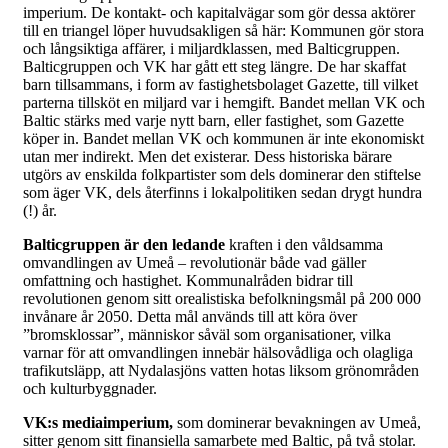
imperium. De kontakt- och kapitalvägar som gör dessa aktörer
till en triangel löper huvudsakligen så här: Kommunen gör stora
och långsiktiga affärer, i miljardklassen, med Balticgruppen.
Balticgruppen och VK har gått ett steg längre. De har skaffat
barn tillsammans, i form av fastighetsbolaget Gazette, till vilket
parterna tillsköt en miljard var i hemgift. Bandet mellan VK och
Baltic stärks med varje nytt barn, eller fastighet, som Gazette
köper in. Bandet mellan VK och kommunen är inte ekonomiskt
utan mer indirekt. Men det existerar. Dess historiska bärare
utgörs av enskilda folkpartister som dels dominerar den stiftelse
som äger VK, dels återfinns i lokalpolitiken sedan drygt hundra
(!) år.
Balticgruppen är den ledande
kraften i den våldsamma
omvandlingen av Umeå – revolutionär både vad gäller
omfattning och hastighet. Kommunalråden bidrar till
revolutionen genom sitt orealistiska befolkningsmål på 200 000
invånare år 2050. Detta mål används till att köra över
”bromsklossar”, människor såväl som organisationer, vilka
varnar för att omvandlingen innebär hälsovådliga och olagliga
trafikutsläpp, att Nydalasjöns vatten hotas liksom grönområden
och kulturbyggnader.
VK:s mediaimperium,
som dominerar bevakningen av Umeå,
sitter genom sitt finansiella samarbete med Baltic, på två stolar.