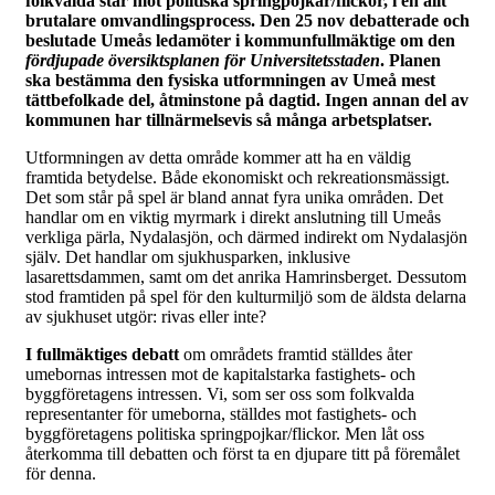
folkvalda står mot politiska springpojkar/flickor, i en allt
brutalare omvandlingsprocess. Den 25 nov debatterade och
beslutade Umeås ledamöter i kommunfullmäktige om den
fördjupade översiktsplanen för Universitetsstaden
. Planen
ska bestämma den fysiska utformningen av Umeå mest
tättbefolkade del, åtminstone på dagtid. Ingen annan del av
kommunen har tillnärmelsevis så många arbetsplatser.
Utformningen av detta område kommer att ha en väldig
framtida betydelse. Både ekonomiskt och rekreationsmässigt.
Det som står på spel är bland annat fyra unika områden. Det
handlar om en viktig myrmark i direkt anslutning till Umeås
verkliga pärla, Nydalasjön, och därmed indirekt om Nydalasjön
själv. Det handlar om sjukhusparken, inklusive
lasarettsdammen, samt om det anrika Hamrinsberget. Dessutom
stod framtiden på spel för den kulturmiljö som de äldsta delarna
av sjukhuset utgör: rivas eller inte?
I fullmäktiges debatt
om områdets framtid ställdes åter
umebornas intressen mot de kapitalstarka fastighets- och
byggföretagens intressen. Vi, som ser oss som folkvalda
representanter för umeborna, ställdes mot fastighets- och
byggföretagens politiska springpojkar/flickor. Men låt oss
återkomma till debatten och först ta en djupare titt på föremålet
för denna.