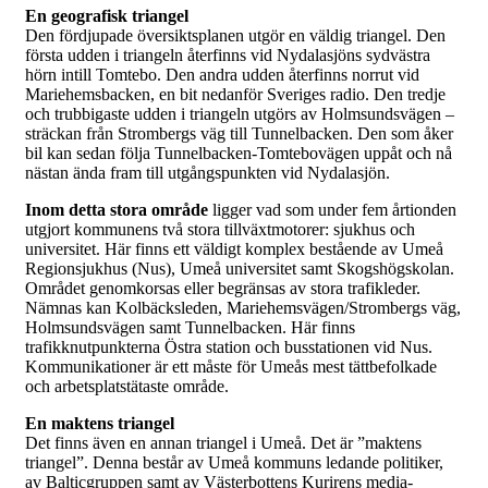
En geografisk triangel
Den fördjupade översiktsplanen utgör en väldig triangel. Den
första udden i triangeln återfinns vid Nydalasjöns sydvästra
hörn intill Tomtebo. Den andra udden återfinns norrut vid
Mariehemsbacken, en bit nedanför Sveriges radio. Den tredje
och trubbigaste udden i triangeln utgörs av Holmsundsvägen –
sträckan från Strombergs väg till Tunnelbacken. Den som åker
bil kan sedan följa Tunnelbacken-Tomtebovägen uppåt och nå
nästan ända fram till utgångspunkten vid Nydalasjön.
Inom detta stora område
ligger vad som under fem årtionden
utgjort kommunens två stora tillväxtmotorer: sjukhus och
universitet. Här finns ett väldigt komplex bestående av Umeå
Regionsjukhus (Nus), Umeå universitet samt Skogshögskolan.
Området genomkorsas eller begränsas av stora trafikleder.
Nämnas kan Kolbäcksleden, Mariehemsvägen/Strombergs väg,
Holmsundsvägen samt Tunnelbacken. Här finns
trafikknutpunkterna Östra station och busstationen vid Nus.
Kommunikationer är ett måste för Umeås mest tättbefolkade
och arbetsplatstätaste område.
En maktens triangel
Det finns även en annan triangel i Umeå. Det är ”maktens
triangel”. Denna består av Umeå kommuns ledande politiker,
av Balticgruppen samt av Västerbottens Kurirens media-