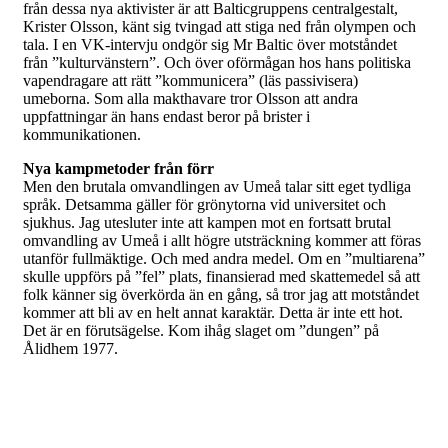
från dessa nya aktivister är att Balticgruppens centralgestalt,
Krister Olsson, känt sig tvingad att stiga ned från olympen och
tala. I en VK-intervju ondgör sig Mr Baltic över motståndet
från ”kulturvänstern”. Och över oförmågan hos hans politiska
vapendragare att rätt ”kommunicera” (läs passivisera)
umeborna. Som alla makthavare tror Olsson att andra
uppfattningar än hans endast beror på brister i
kommunikationen.
Nya kampmetoder från förr
Men den brutala omvandlingen av Umeå talar sitt eget tydliga
språk. Detsamma gäller för grönytorna vid universitet och
sjukhus. Jag utesluter inte att kampen mot en fortsatt brutal
omvandling av Umeå i allt högre utsträckning kommer att föras
utanför fullmäktige. Och med andra medel. Om en ”multiarena”
skulle uppförs på ”fel” plats, finansierad med skattemedel så att
folk känner sig överkörda än en gång, så tror jag att motståndet
kommer att bli av en helt annat karaktär. Detta är inte ett hot.
Det är en förutsägelse. Kom ihåg slaget om ”dungen” på
Ålidhem 1977.