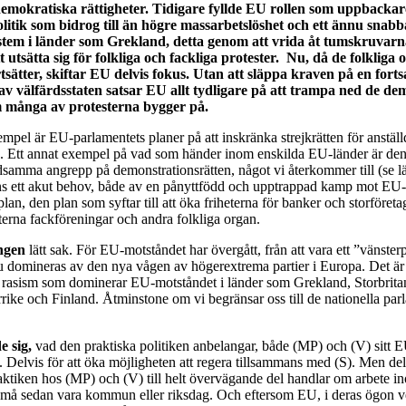
r demokratiska rättigheter. Tidigare fyllde EU rollen som uppbackar
litik som bidrog till än högre massarbetslöshet och ett ännu snab
stem i länder som Grekland, detta genom att vrida åt tumskruvarna
 utsätta sig för folkliga och fackliga protester. Nu, då de folkliga 
tsätter, skiftar EU delvis fokus. Utan att släppa kraven på en forts
v välfärdsstaten satsar EU allt tydligare på att trampa ned de de
m många av protesterna bygger på.
mpel är EU-parlamentets planer på att inskränka strejkrätten för anstäl
n. Ett annat exempel på vad som händer inom enskilda EU-länder är de
dsamma angrepp på demonstrationsrätten, något vi återkommer till (se lä
ns ett akut behov, både av en pånyttfödd och upptrappad kamp mot EU-
an, den plan som syftar till att öka friheterna för banker och storföret
terna fackföreningar och andra folkliga organ.
ngen
lätt sak. För EU-motståndet har övergått, från att vara ett ”vänsterpro
 domineras av den nya vågen av högerextrema partier i Europa. Det är
 rasism som dominerar EU-motståndet i länder som Grekland, Storbrita
rike och Finland. Åtminstone om vi begränsar oss till de nationella par
e sig,
vad den praktiska politiken anbelangar, både (MP) och (V) sitt 
. Delvis för att öka möjligheten att regera tillsammans med (S). Men del
raktiken hos (MP) och (V) till helt övervägande del handlar om arbete i
 må sedan vara kommun eller riksdag. Och eftersom EU, i deras ögon v