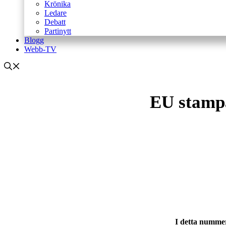
Krönika
Ledare
Debatt
Partinytt
Blogg
Webb-TV
EU stampa
I detta nummer