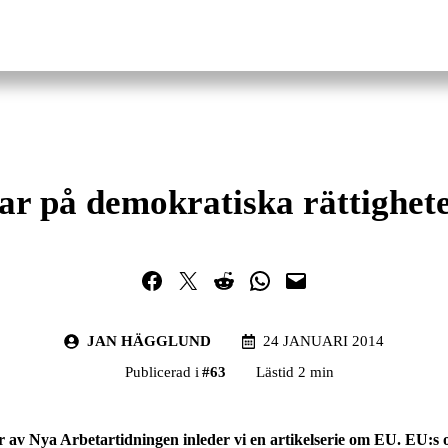
r på demokratiska rättighet
Dela på Facebook
Dela på Twitter
Dela på Reddit
Dela i WhatsApp
Maila en länk
JAN HÄGGLUND
24 JANUARI 2014
Publicerad i
#
63
Lästid 2 min
 av Nya Arbetartidningen inleder vi en artikelserie om EU. EU:s 