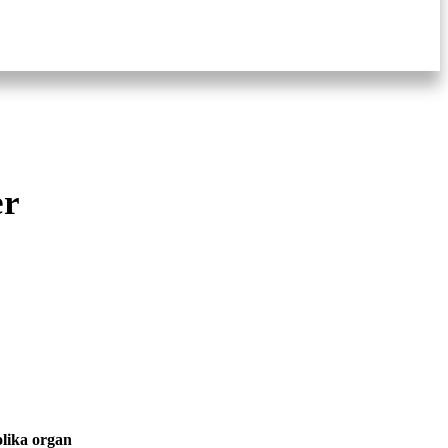
er
olika organ