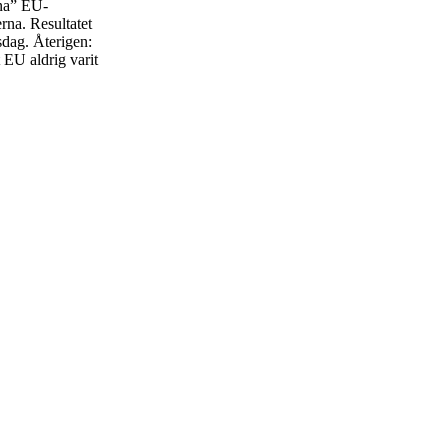
nna” EU-
rna. Resultatet
sdag. Återigen:
t EU aldrig varit