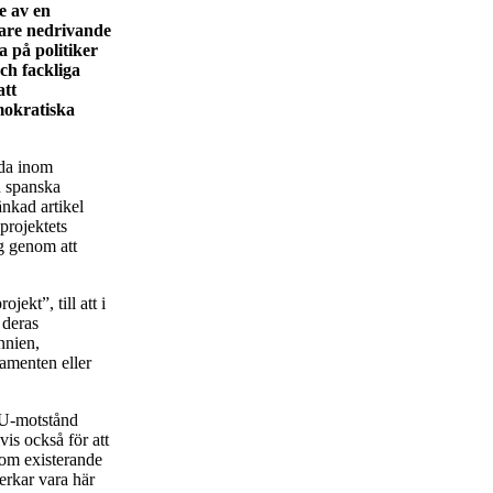
e av en
bare nedrivande
 på politiker
och fackliga
att
mokratiska
lda inom
n spanska
nkad artikel
projektets
ag genom att
jekt”, till att i
 deras
nnien,
lamenten eller
EU-motstånd
vis också för att
nom existerande
erkar vara här