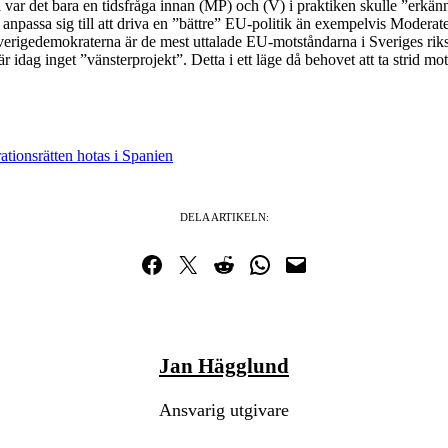
så var det bara en tidsfråga innan (MP) och (V) i praktiken skulle ”erkä
anpassa sig till att driva en ”bättre” EU-politik än exempelvis Moderate
 Sverigedemokraterna är de mest uttalade EU-motståndarna i Sveriges rik
 idag inget ”vänsterprojekt”. Detta i ett läge då behovet att ta strid mo
tionsrätten hotas i Spanien
DELA ARTIKELN:
Dela på Facebook
Dela på Twitter
Dela på Reddit
Dela i WhatsApp
Maila en länk
Jan Hägglund
Ansvarig utgivare