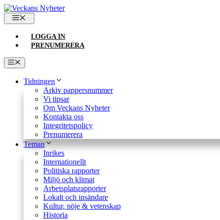
Hoppa
till
MENY
innehåll
LOGGA IN
PRENUMERERA
Meny
Tidningen
Arkiv pappersnummer
Vi tipsar
Om Veckans Nyheter
Kontakta oss
Integritetspolicy
Prenumerera
Teman
Inrikes
Internationellt
Politiska rapporter
Miljö och klimat
Arbetsplatsrapporter
Lokalt och insändare
Kultur, nöje & vetenskap
Historia