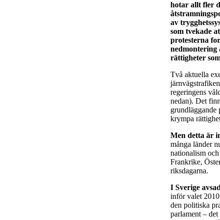
hotar allt fle
åtstramningspo
av trygghetssy
som tvekade att
protesterna for
nedmontering a
rättigheter so
Två aktuella exe
järnvägstrafike
regeringens vål
nedan). Det fin
grundläggande pl
krympa rättighe
Men detta är i
många länder nu
nationalism och
Frankrike, Öster
riksdagarna.
I Sverige avsad
inför valet 2010
den politiska p
parlament – det