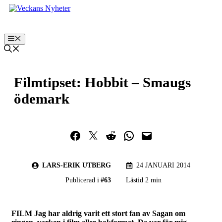
Hoppa
till
innehåll
Meny
Filmtipset: Hobbit – Smaugs
ödemark
Dela på Facebook
Dela på Twitter
Dela på Reddit
Dela i WhatsApp
Maila en länk
LARS-ERIK UTBERG
24 JANUARI 2014
Publicerad i
#
63
Lästid 2 min
FILM Jag har aldrig varit ett stort fan av Sagan om