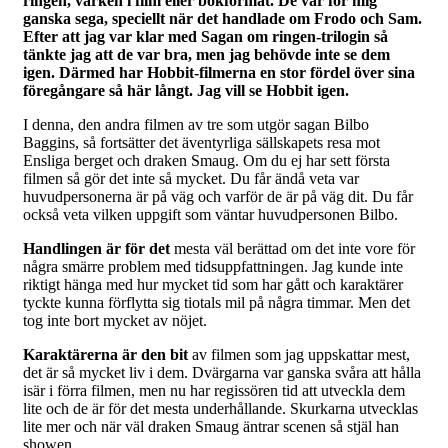
ringen, varken i film eller bokformat. De var för mig
ganska sega, speciellt när det handlade om Frodo och Sam.
Efter att jag var klar med Sagan om ringen-trilogin så
tänkte jag att de var bra, men jag behövde inte se dem
igen. Därmed har Hobbit-filmerna en stor fördel över sina
föregångare så här långt. Jag vill se Hobbit igen.
I denna, den andra filmen av tre som utgör sagan Bilbo
Baggins, så fortsätter det äventyrliga sällskapets resa mot
Ensliga berget och draken Smaug. Om du ej har sett första
filmen så gör det inte så mycket. Du får ändå veta var
huvudpersonerna är på väg och varför de är på väg dit. Du får
också veta vilken uppgift som väntar huvudpersonen Bilbo.
Handlingen är för det
mesta väl berättad om det inte vore för
några smärre problem med tidsuppfattningen. Jag kunde inte
riktigt hänga med hur mycket tid som har gått och karaktärer
tyckte kunna förflytta sig tiotals mil på några timmar. Men det
tog inte bort mycket av nöjet.
Karaktärerna är den bit
av filmen som jag uppskattar mest,
det är så mycket liv i dem. Dvärgarna var ganska svåra att hålla
isär i förra filmen, men nu har regissören tid att utveckla dem
lite och de är för det mesta underhållande. Skurkarna utvecklas
lite mer och när väl draken Smaug äntrar scenen så stjäl han
showen.