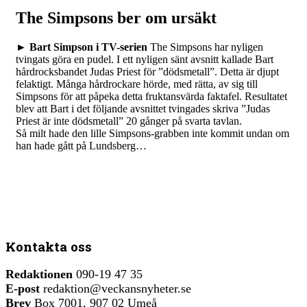
The Simpsons ber om ursäkt
►
Bart Simpson i TV-serien
The Simpsons har nyligen
tvingats göra en pudel. I ett nyligen sänt avsnitt kallade Bart
hårdrocksbandet Judas Priest för ”dödsmetall”. Detta är djupt
felaktigt. Många hårdrockare hörde, med rätta, av sig till
Simpsons för att påpeka detta fruktansvärda faktafel. Resultatet
blev att Bart i det följande avsnittet tvingades skriva ”Judas
Priest är inte dödsmetall” 20 gånger på svarta tavlan.
Så milt hade den lille Simpsons-grabben inte kommit undan om
han hade gått på Lundsberg…
Kontakta oss
Redaktionen
090-19 47 35
E-post
redaktion@veckansnyheter.se
Brev
Box 7001, 907 02 Umeå