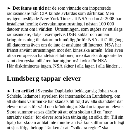
►
Det fanns en tid
när de som vittnade om inopererade
radiosändare från CIA kunde avfärdas som dårfinkar. Men
nyligen avslöjade New York Times att NSA sedan år 2008 har
installerat hemlig övervakningsutrustning i nästan 100 000
datorer runt om i världen. Utrustningen, som utgörs av ett slags
radiosändare, döljs i exempelvis USB-kablar och annan
kringutrustning till datorn och möjliggör för NSA att få tillgång
till datorerna även om de inte är anslutna till Internet. NSA har
främst använt utrustningen mot den kinesiska armén. Men även
olika europeiska handelsinstitutioner, mexikanska drogkarteller
samt den ryska militären har utgjort måltavlor för NSA.
Här diskrimineras ingen. NSA skiter i alla lagar, i alla länder…
Lundsberg tappar elever
►
I en artikel i
Svenska Dagbladet beklagar sig Johan von
Schéele, ledamot i styrelsen för internatskolan Lundsberg, om
att skolans varumärke har skadats till följd av alla skandaler där
elever utsatts för våld och kränkningar. Skolan tappar nu elever.
Stora summor satsas därför på att göra skolan till en ”mer
attraktiv skola” för elever som kan tänka sig att söka dit. Till sin
hjälp har skolan anlitat inte mindre än två konsultfirmor och lagt
ut sjusiffriga belopp. Tanken är att ”solklara regler” ska