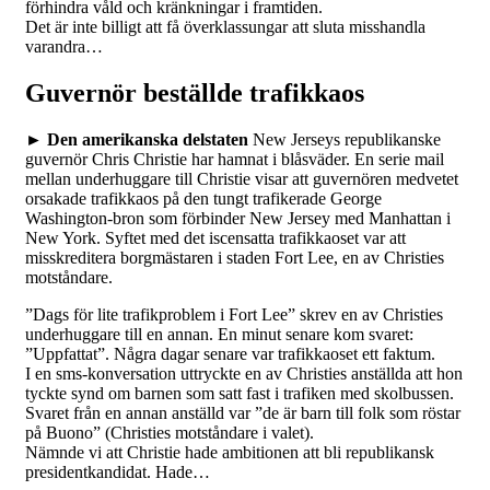
förhindra våld och kränkningar i framtiden.
Det är inte billigt att få överklassungar att sluta misshandla
varandra…
Guvernör beställde trafikkaos
►
Den amerikanska delstaten
New Jerseys republikanske
guvernör Chris Christie har hamnat i blåsväder. En serie mail
mellan underhuggare till Christie visar att guvernören medvetet
orsakade trafikkaos på den tungt trafikerade George
Washington-bron som förbinder New Jersey med Manhattan i
New York. Syftet med det iscensatta trafikkaoset var att
misskreditera borgmästaren i staden Fort Lee, en av Christies
motståndare.
”Dags för lite trafikproblem i Fort Lee” skrev en av Christies
underhuggare till en annan. En minut senare kom svaret:
”Uppfattat”. Några dagar senare var trafikkaoset ett faktum.
I en sms-konversation uttryckte en av Christies anställda att hon
tyckte synd om barnen som satt fast i trafiken med skolbussen.
Svaret från en annan anställd var ”de är barn till folk som röstar
på Buono” (Christies motståndare i valet).
Nämnde vi att Christie hade ambitionen att bli republikansk
presidentkandidat. Hade…