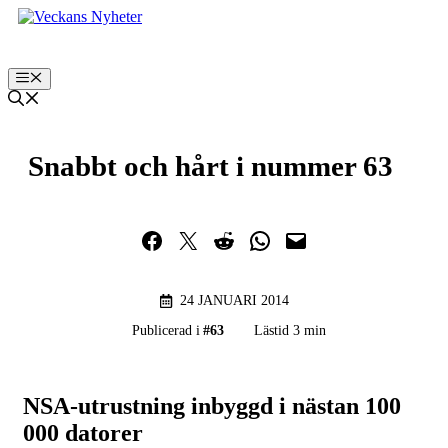
Hoppa
till
innehåll
Meny
Snabbt och hårt i nummer 63
Dela på Facebook
Dela på Twitter
Dela på Reddit
Dela i WhatsApp
Maila en länk
24 JANUARI 2014
Publicerad i
#
63
Lästid 3 min
NSA-utrustning inbyggd i nästan 100
000 datorer