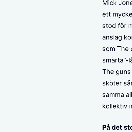
Mick Jone
ett mycke
stod för 
anslag ko
som The c
smärta”-l
The guns 
sköter så
samma alb
kollektiv
På det st