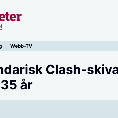
g
Webb-TV
darisk Clash-skiv
 35 år