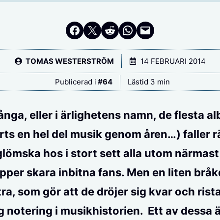
Dela på Facebook
Dela på Twitter
Dela på Reddit
Dela i WhatsApp
Maila en länk
TOMAS WESTERSTRÖM
14 FEBRUARI 2014
Publicerad i
#
64
Lästid 3 min
ga, eller i ärlighetens namn, de flesta a
orts en hel del musik genom åren…) faller r
glömska hos i stort sett alla utom närmas
pper skara inbitna fans. Men en liten bråk
ra, som gör att de dröjer sig kvar och rista
g notering i musikhistorien. Ett av dessa 