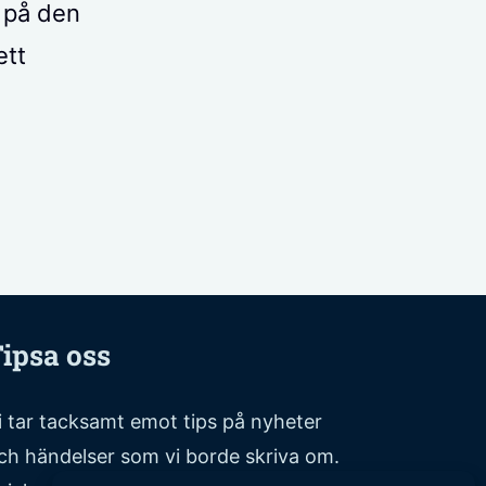
n på den
ett
ipsa oss
i tar tacksamt emot tips på nyheter
ch händelser som vi borde skriva om.