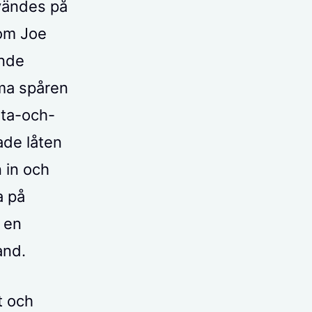
nvändes på
 om Joe
ande
mma spåren
rta-och-
ade låten
 in och
a på
 en
and.
t och