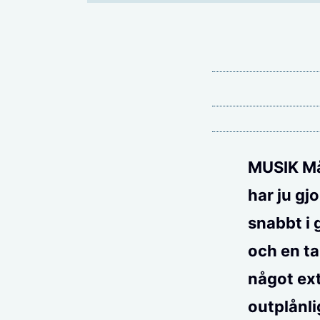
MUSIK Mån
har ju gj
snabbt i 
och en ta
något ext
outplånli