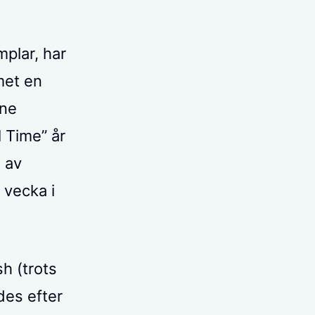
plar, har
met en
one
 Time” år
 av
 vecka i
h (trots
ddes efter