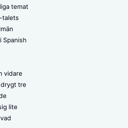
liga temat
-talets
llmän
i Spanish
n vidare
 drygt tre
ade
g lite
 vad