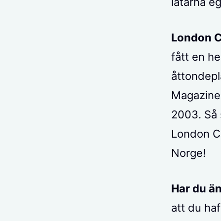
låtarna e
London Ca
fått en h
åttondepl
Magazines
2003. Så 
London Ca
Norge!
Har du än
att du haf