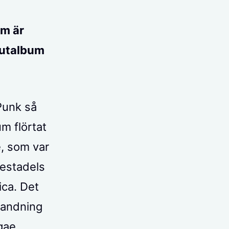
om är
ebutalbum
Punk så
m flörtat
, som var
estadels
ca. Det
landning
gae,