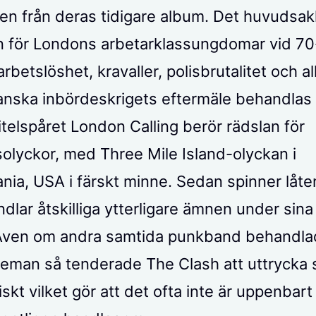
en från deras tidigare album. Det huvudsak
ron för Londons arbetarklassungdomar vid 70
rbetslöshet, kravaller, polisbrutalitet och a
anska inbördeskrigets eftermäle behandlas 
telspåret London Calling berör rädslan för
solyckor, med Three Mile Island-olyckan i
nia, USA i färskt minne. Sedan spinner låte
dlar åtskilliga ytterligare ämnen under sina
 Även om andra samtida punkband behandl
teman så tenderade The Clash att uttrycka si
skt vilket gör att det ofta inte är uppenbart