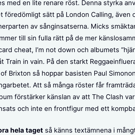
s med en lite renare röst. Denna styrka a
t föredömligt sätt på London Calling, även
merparten av sånginsatserna. Micks smäkt
mmer till sin fulla rätt på de mer känslosa
ard cheat, I’m not down och albumets ”hjä
åt Train in vain. På den starkt Reggaeinfluer
of Brixton så hoppar basisten Paul Simonon
ngarbetet. Att så många röster får framträd
um förstärker känslan av att The Clash var
 insats och inte en frontfigur med ett kompb
ora hela taget
så känns textämnena i mång