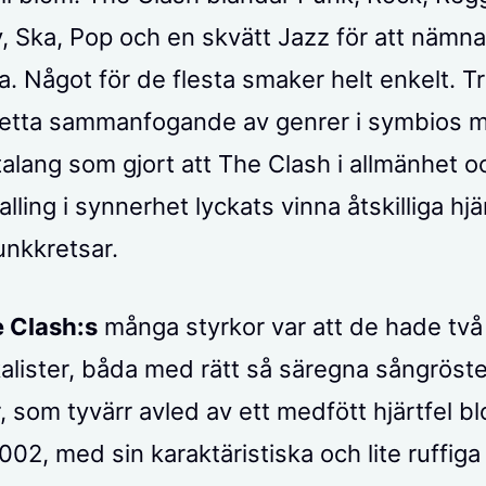
y, Ska, Pop och en skvätt Jazz för att nämn
. Något för de flesta smaker helt enkelt. Tro
detta sammanfogande av genrer i symbios 
rtalang som gjort att The Clash i allmänhet o
ling i synnerhet lyckats vinna åtskilliga hjä
unkkretsar.
e Clash:s
många styrkor var att de hade två
lister, båda med rätt så säregna sångröste
 som tyvärr avled av ett medfött hjärtfel bl
02, med sin karaktäristiska och lite ruffiga