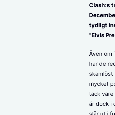
Clash:s t
December
tydligt i
”Elvis Pr
Även om T
har de re
skamlöst 
mycket p
tack vare
är dock i
slår ut i