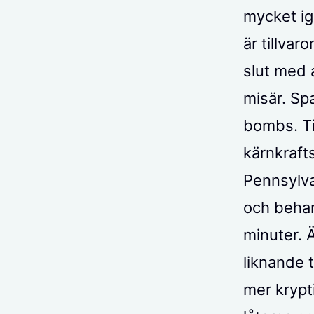
mycket ig
är tillva
slut med a
misär. Sp
bombs. Ti
kärnkraft
Pennsylva
och behan
minuter.
liknande 
mer krypti