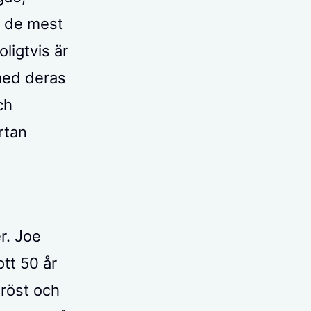
a de mest
ligtvis är
med deras
ch
rtan
r. Joe
ott 50 år
 röst och