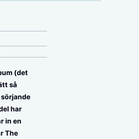
lbum (det
ätt så
t sörjande
del har
r in en
är The