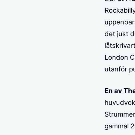
Rockabill
uppenbara
det just 
låtskriva
London Cal
utanför p
En av Th
huvudvoka
Strummer,
gammal 20