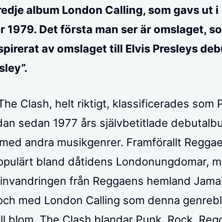
redje album London Calling, som gavs ut i
 1979. Det första man ser är omslaget, s
nspirerat av omslaget till Elvis Presleys d
esley”.
he Clash, helt riktigt, klassificerades som 
dan sedan 1977 års självbetitlade debutalbu
med andra musikgenrer. Framförallt Reggae
opulärt bland dåtidens Londonungdomar, m
 invandringen från Reggaens hemland Jamai
 och med London Calling som denna genreb
 full blom. The Clash blandar Punk, Rock, Reg