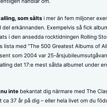
gentligen handlar om.
lling, som sålts
i mer än fem miljoner exem
el del erkännanden. Exempelvis så fick albu
ats i den ansedda rocktidningen Rolling St
 lista med ”The 500 Greatest Albums of All
sent som 2004 var 25-årsjubileumsutgåvan
lling det 17:e mest sålda albumet under en
nu inte
bekantat dig närmare med The Clas
t ca 37 år på dig – eller hela livet om du fö