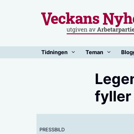
Hoppa
till
innehåll
Tidningen
Teman
Blog
Legen
fyller
PRESSBILD