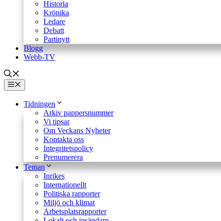
Historia
Krönika
Ledare
Debatt
Partinytt
Blogg
Webb-TV
Meny
Tidningen
Arkiv pappersnummer
Vi tipsar
Om Veckans Nyheter
Kontakta oss
Integritetspolicy
Prenumerera
Teman
Inrikes
Internationellt
Politiska rapporter
Miljö och klimat
Arbetsplatsrapporter
Lokalt och insändare