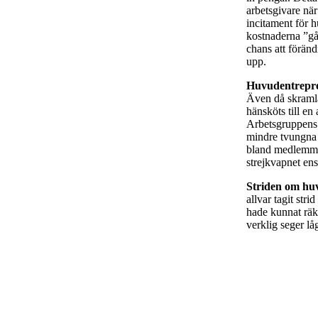
arbetsgivare när
incitament för h
kostnaderna ”gå
chans att förän
upp.
Huvudentrepre
Även då skramla
hänsköts till e
Arbetsgruppens 
mindre tvungna 
bland medlemmar
strejkvapnet ens
Striden om hu
allvar tagit str
hade kunnat räk
verklig seger lå