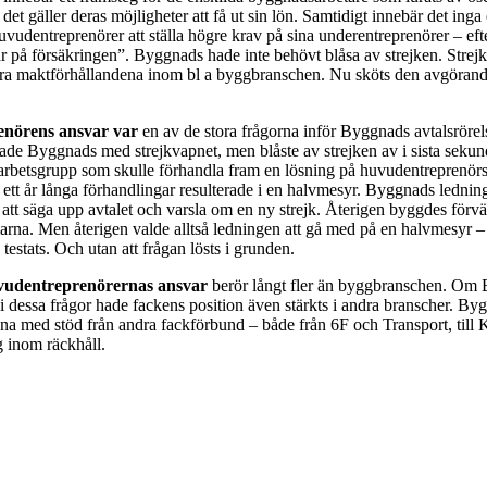
 det gäller deras möjligheter att få ut sin lön. Samtidigt innebär det in
uvudentreprenörer att ställa högre krav på sina underentreprenörer – ef
r på försäkringen”. Byggnads hade inte behövt blåsa av strejken. Strej
dra maktförhållandena inom bl a byggbranschen. Nu sköts den avgörand
nörens ansvar var
en av de stora frågorna inför Byggnads avtalsrörel
de Byggnads med strejkvapnet, men blåste av strejken av i sista sekun
n arbetsgrupp som skulle förhandla fram en lösning på huvudentreprenör
ett år långa förhandlingar resulterade i en halvmesyr. Byggnads ledning
att säga upp avtalet och varsla om en ny strejk. Återigen byggdes förv
na. Men återigen valde alltså ledningen att gå med på en halvmesyr – 
 testats. Och utan att frågan lösts i grunden.
vudentreprenörernas ansvar
berör långt fler än byggbranschen. Om
id i dessa frågor hade fackens position även stärkts i andra branscher. By
na med stöd från andra fackförbund – både från 6F och Transport, til
g inom räckhåll.