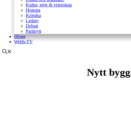
Kultur, nöje & vetenskap
Historia
Krönika
Ledare
Debatt
Partinytt
Blogg
Webb-TV
Nytt bygg