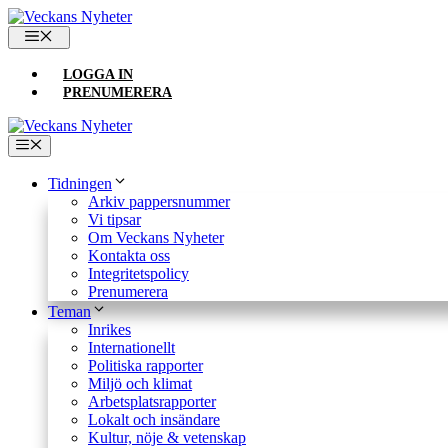
Hoppa
till
MENY
innehåll
LOGGA IN
PRENUMERERA
Meny
Tidningen
Arkiv pappersnummer
Vi tipsar
Om Veckans Nyheter
Kontakta oss
Integritetspolicy
Prenumerera
Teman
Inrikes
Internationellt
Politiska rapporter
Miljö och klimat
Arbetsplatsrapporter
Lokalt och insändare
Kultur, nöje & vetenskap