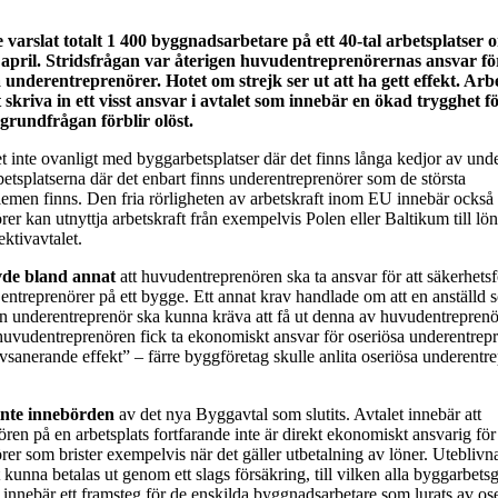
varslat totalt 1 400 byggnadsarbetare på ett 40-tal arbetsplatser o
april. Stridsfrågan var återigen huvudentreprenörernas ansvar fö
a underentreprenörer. Hotet om strejk ser ut att ha gett effekt. Ar
 skriva in ett visst ansvar i avtalet som innebär en ökad trygghet f
grundfrågan förblir olöst.
et inte ovanligt med byggarbetsplatser där det finns långa kedjor av und
betsplatserna där det enbart finns underentreprenörer som de största
lemen finns. Den fria rörligheten av arbetskraft inom EU innebär också 
er kan utnyttja arbetskraft från exempelvis Polen eller Baltikum till lö
ektivavtalet.
de bland
annat
att huvudentreprenören ska ta ansvar för att säkerhetsf
a entreprenörer på ett bygge. Ett annat krav handlade om att en anställd s
n underentreprenör ska kunna kräva att få ut denna av huvudentrepre
uvudentreprenören fick ta ekonomiskt ansvar för oseriösa underentrepr
lvsanerande effekt” – färre byggföretag skulle anlita oseriösa underentre
inte innebörden
av det nya Byggavtal som slutits. Avtalet innebär att
en på en arbetsplats fortfarande inte är direkt ekonomiskt ansvarig för
er som brister exempelvis när det gäller utbetalning av löner. Uteblivna 
et kunna betalas ut genom ett slags försäkring, till vilken alla byggarbets
 innebär ett framsteg för de enskilda byggnadsarbetare som lurats av os