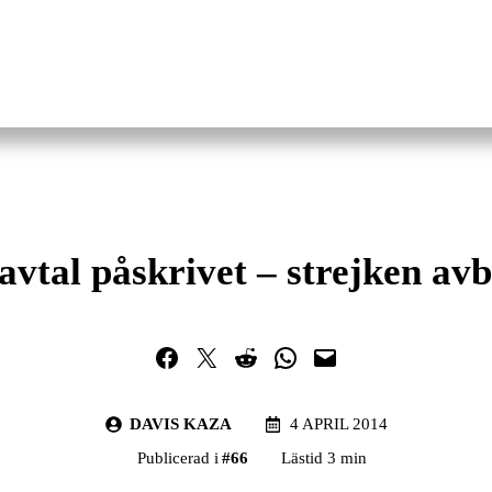
avtal påskrivet – strejken avb
Dela på Facebook
Dela på Twitter
Dela på Reddit
Dela i WhatsApp
Maila en länk
DAVIS KAZA
4 APRIL 2014
Publicerad i
#
66
Lästid 3 min