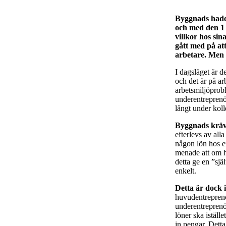
Byggnads hade 
och med den 1 
villkor hos sin
gått med på att
arbetare. Men 
I dagsläget är d
och det är på ar
arbetsmiljöprob
underentreprenör
långt under koll
Byggnads kräv
efterlevs av all
någon lön hos e
menade att om h
detta ge en ”sjä
enkelt.
Detta är dock 
huvudentreprenör
underentreprenör
löner ska iställ
in pengar. Detta