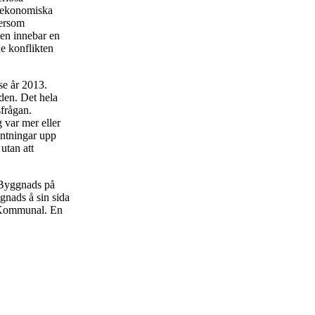
ga ekonomiska
tersom
ken innebar en
e konflikten
se år 2013.
den. Det hela
sfrågan.
 var mer eller
äntningar upp
utan att
 Byggnads på
ggnads å sin sida
l Kommunal. En