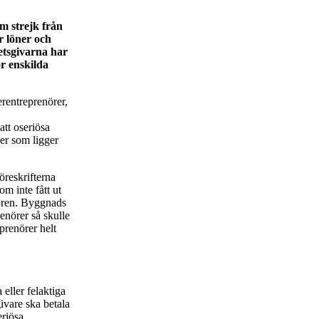
m strejk från
r löner och
betsgivarna har
ör enskilda
erentreprenörer,
att oseriösa
ner som ligger
öreskrifterna
om inte fått ut
nören. Byggnads
enörer så skulle
prenörer helt
eller felaktiga
givare ska betala
eriösa