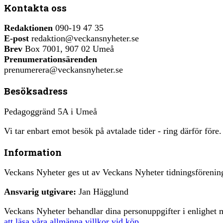
Kontakta oss
Redaktionen
090-19 47 35
E-post
redaktion@veckansnyheter.se
Brev
Box 7001, 907 02 Umeå
Prenumerationsärenden
prenumerera@veckansnyheter.se
Besöksadress
Pedagoggränd 5A i Umeå
Vi tar enbart emot besök på avtalade tider - ring därför före.
Information
Veckans Nyheter ges ut av Veckans Nyheter tidningsfören
Ansvarig utgivare:
Jan Hägglund
Veckans Nyheter behandlar dina personuppgifter i enlighe
att läsa våra allmänna villkor vid köp
.