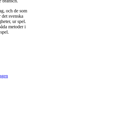
e bransch.
ag, och de som
er det svenska
heter, ur spel.
båda metoder i
spel.
ingen