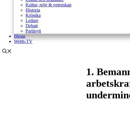
Kultur, nöje & vetenskap
Historia
Krönika
Ledare
Debatt
Partinytt
Blogg
Webb-TV
1. Bemann
arbetskra
undermine