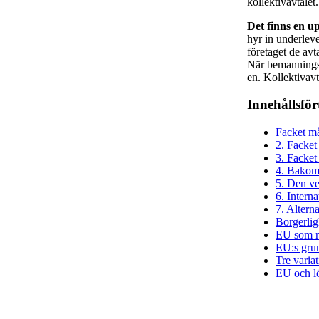
kollektivavtalet
Det finns en 
hyr in underleve
företaget de avt
När bemanningsf
en. Kollektivavt
Innehållsfö
Facket må
2. Facket
3. Facket
4. Bakom 
5. Den ve
6. Interna
7. Alterna
Borgerlig
EU som re
EU:s grun
Tre varia
EU och l