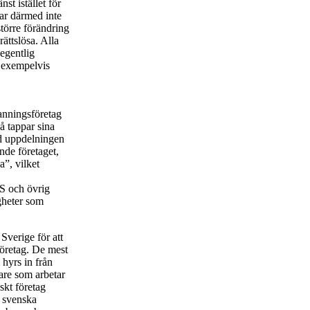
nst istället för
har därmed inte
större förändring
ättslösa. Alla
 egentlig
t exempelvis
anningsföretag
å tappar sina
ed uppdelningen
nde företaget,
”, vilket
S och övrig
igheter som
verige för att
 företag. De mest
hyrs in från
tare som arbetar
skt företag
t svenska