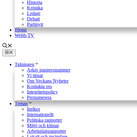
Historia
Krönika
Ledare
Debatt
Partinytt
Blogg
Webb-TV
Meny
Tidningen
Arkiv pappersnummer
Vi tipsar
Om Veckans Nyheter
Kontakta oss
Integritetspolicy
Prenumerera
Teman
Inrikes
Internationellt
Politiska rapporter
Miljö och klimat
Arbetsplatsrapporter
Lokalt och insändare