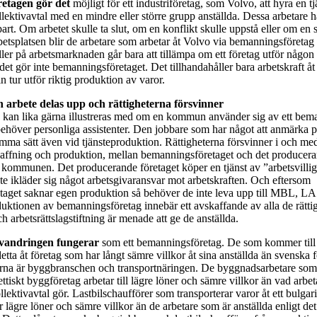
etagen gör det
möjligt för ett industriföretag, som Volvo, att hyra en tjä
ollektivavtal med en mindre eller större grupp anställda. Dessa arbetare 
t. Om arbetet skulle ta slut, om en konflikt skulle uppstå eller om en 
betsplatsen blir de arbetare som arbetar åt Volvo via bemanningsföretag r
ler på arbetsmarknaden går bara att tillämpa om ett företag utför någon
et gör inte bemanningsföretaget. Det tillhandahåller bara arbetskraft å
n tur utför riktig produktion av varor.
h arbete delas upp och rättigheterna försvinner
 kan lika gärna illustreras med om en kommun använder sig av ett bem
över personliga assistenter. Den jobbare som har något att anmärka p
samma sätt även vid tjänsteproduktion. Rättigheterna försvinner i och m
affning och produktion, mellan bemanningsföretaget och det producera
 kommunen. Det producerande företaget köper en tjänst av ”arbetsvilliga
nte ikläder sig något arbetsgivaransvar mot arbetskraften. Och eftersom
aget saknar egen produktion så behöver de inte leva upp till MBL, LA
oduktionen av bemanningsföretag innebär ett avskaffande av alla de rätt
ch arbetsrättslagstiftning är menade att ge de anställda.
nvandringen fungerar
som ett bemanningsföretag. De som kommer till S
detta åt företag som har långt sämre villkor åt sina anställda än svenska
erna är byggbranschen och transportnäringen. De byggnadsarbetare som 
ettiskt byggföretag arbetar till lägre löner och sämre villkor än vad arbe
llektivavtal gör. Lastbilschaufförer som transporterar varor åt ett bulgari
r lägre löner och sämre villkor än de arbetare som är anställda enligt de