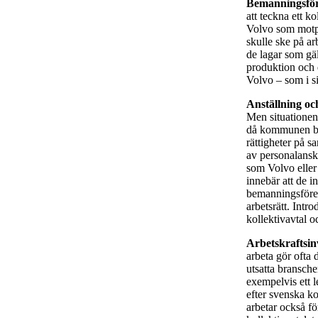
Bemanningsför
att teckna ett k
Volvo som motpar
skulle ske på ar
de lagar som gäl
produktion och d
Volvo – som i si
Anställning oc
Men situationen
då kommunen beh
rättigheter på 
av personalansk
som Volvo eller
innebär att de i
bemanningsföret
arbetsrätt. Intr
kollektivavtal o
Arbetskraftsi
arbeta gör ofta 
utsatta bransch
exempelvis ett l
efter svenska ko
arbetar också fö