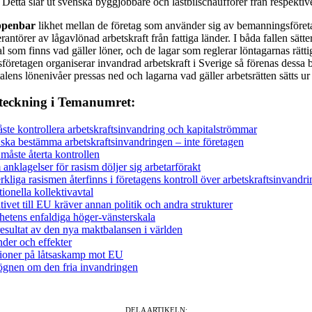
. Detta slår ut svenska byggjobbare och lastbilschaufförer från respektiv
uppenbar
likhet mellan de företag som använder sig av bemanningsföret
rantörer av lågavlönad arbetskraft från fattiga länder. I båda fallen sätt
al som finns vad gäller löner, och de lagar som reglerar löntagarnas rättig
öretagen organiserar invandrad arbetskraft i Sverige så förenas dessa 
alens lönenivåer pressas ned och lagarna vad gäller arbetsrätten sätts ur 
rteckning i Temanumret:
ste kontrollera arbetskraftsinvandring och kapitalströmmar
 ska bestämma arbetskraftsinvandringen – inte företagen
 måste återta kontrollen
anklagelser för rasism döljer sig arbetarförakt
rkliga rasismen återfinns i företagens kontroll över arbetskraftsinvandr
tionella kollektivavtal
tivet till EU kräver annan politik och andra strukturer
hetens enfaldiga höger-vänsterskala
sultat av den nya maktbalansen i världen
der och effekter
tioner på låtsaskamp mot EU
ögnen om den fria invandringen
DELA ARTIKELN: