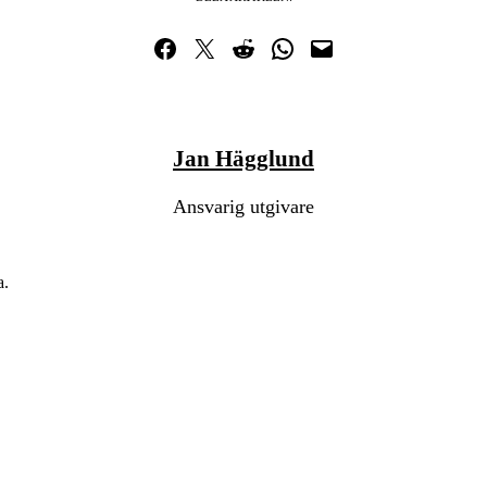
Dela på Facebook
Dela på Twitter
Dela på Reddit
Dela i WhatsApp
Maila en länk
Jan Hägglund
Ansvarig utgivare
a.