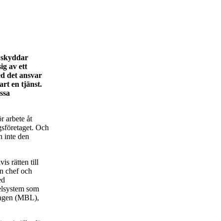
m skyddar
g av ett
ed det ansvar
rt en tjänst.
issa
r arbete åt
sföretaget. Och
n inte den
s rätten till
n chef och
ed
gelsystem som
lagen (MBL),