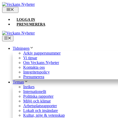
Hoppa
till
MENY
innehåll
LOGGA IN
PRENUMERERA
Meny
Tidningen
Arkiv pappersnummer
Vi tipsar
Om Veckans Nyheter
Kontakta oss
Integritetspolicy
Prenumerera
Teman
Inrikes
Internationellt
Politiska rapporter
Miljö och klimat
Arbetsplatsrapporter
Lokalt och insändare
Kultur, nöje & vetenskap