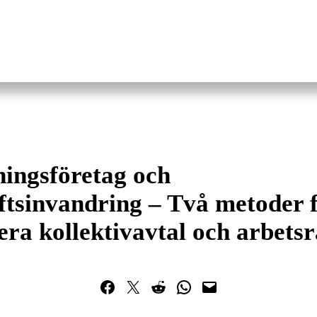
ingsföretag och
ftsinvandring – Två metoder f
ra kollektivavtal och arbetsr
Dela på Facebook
Dela på Twitter
Dela på Reddit
Dela i WhatsApp
Maila en länk