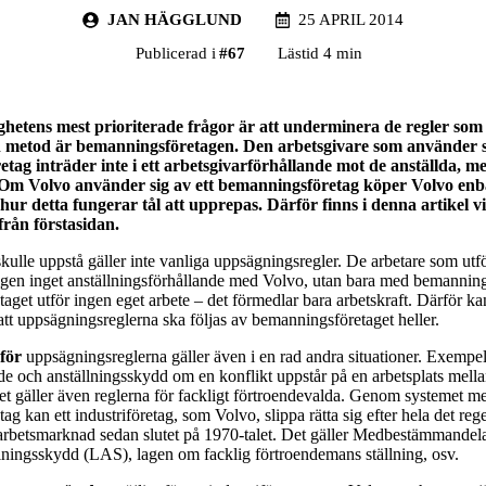
JAN HÄGGLUND
25 APRIL 2014
Publicerad i
#
67
Lästid 4 min
ghetens mest prioriterade frågor är att underminera de regler so
 metod är bemanningsföretagen. Den arbetsgivare som använder si
tag inträder inte i ett arbetsgivarförhållande mot de anställda, m
 Om Volvo använder sig av ett bemanningsföretag köper Volvo enba
hur detta fungerar tål att upprepas. Därför finns i denna artikel v
rån förstasidan.
kulle uppstå gäller inte vanliga uppsägningsregler. De arbetare som utfö
gen inget anställningsförhållande med Volvo, utan bara med bemanning
get utför ingen eget arbete – det förmedlar bara arbetskraft. Därför ka
att uppsägningsreglerna ska följas av bemanningsföretaget heller.
för
uppsägningsreglerna gäller även i en rad andra situationer. Exempelvi
och anställningsskydd om en konflikt uppstår på en arbetsplats mella
t gäller även reglerna för fackligt förtroendevalda. Genom systemet m
g kan ett industriföretag, som Volvo, slippa rätta sig efter hela det re
 arbetsmarknad sedan slutet på 1970-talet. Det gäller Medbestämmande
lningsskydd (LAS), lagen om facklig förtroendemans ställning, osv.