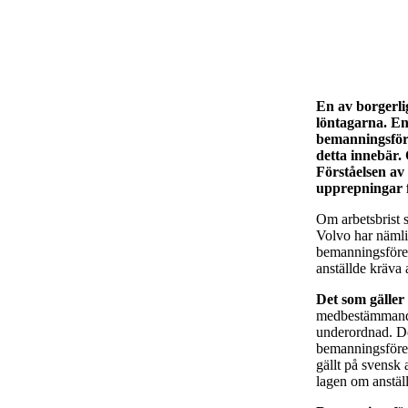
En av borgerli
löntagarna. En
bemanningsföre
detta innebär.
Förståelsen av 
upprepningar f
Om arbetsbrist s
Volvo har nämli
bemanningsföreta
anställde kräva 
Det som gäller 
medbestämmande 
underordnad. De
bemanningsföreta
gällt på svensk
lagen om anstäl