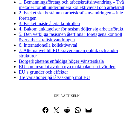
1. Bemanningsföretag och arbetskraftsinvandring – Två
metoder för att underminera kollektivavtal och arbetsrätt
2. Facket ska bestämma arbetskraftsinvandringen – inte
företagen
3. Facket måste återta kontrollen
4. Bakom anklagelser för rasism döljer sig arbetarförakt
5. Den verkliga rasismen återfinns i företagens kontroll
över arbetskraftsinvandringen
6. Internationella kollektivavtal
7. Alternativet till EU kräver annan politik och andra
strukturer
Borgerlighetens enfaldiga höger-vänsterskala
EU som resultat av den nya maktbalansen i världen
EU:s grunder och effekter
Tre variationer på låtsaskamp mot EU
DELA ARTIKELN:
Dela på Facebook
Dela på Twitter
Dela på Reddit
Dela i WhatsApp
Maila en länk