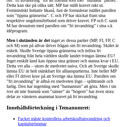
om ”fri invandring” för att framstå som mer ”humana” partier.
Detta kan ske på olika sätt. MP har ställt kravet rakt ut.
Feministiskt Initiativ likaså, fast de formulerar istället parollen
som ”öppna gränserna”. C och FP har skickat fram sina
respektive ungdomsförbund som driver kravet. FP och C samt
M har dessutom med parollen om ”fri invandring” i sina s.k
idéprogram.
Men i slutänden är det
inget av dessa partier (MP, FI, FP, C
och M) som på allvar driver frågan om fri invandring. Skälet är
enkelt. Skulle Sverige öppna gränserna och införa fri
invandring från hela världen skulle landet tvingas lämna EU!
Inget enskilt land kan öppna sina gränser och stanna kvar i EU.
Detta vet alla – utom de medvetet naiva. Och att Sverige skulle
lämna EU är helt otänkbart för allianspartierna. Inte heller MP
eller FI driver krav på att Sverige ska lämna EU. Parollen om
”fri invandring” är alltså en medveten lögn – splittrande och
farlig. Den har ingenting med ”humanism” att göra. Men i sin
iver att inte framstå som ”sämre” än ”högern” har även stora
delar av vänstern anammat kravet på fri invandring
Innehållsförteckning i Temanumret:
Facket måste kontrollera arbetskraftsinvandring och
kapitalströmmar