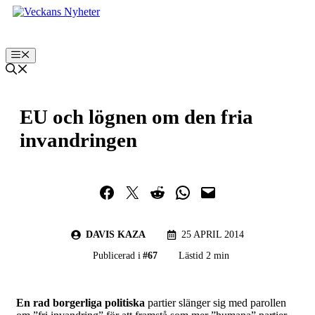
Hoppa
till
innehåll
Meny
EU och lögnen om den fria
invandringen
Dela på Facebook
Dela på Twitter
Dela på Reddit
Dela i WhatsApp
Maila en länk
DAVIS KAZA
25 APRIL 2014
Publicerad i
#
67
Lästid 2 min
En rad borgerliga politiska
partier slänger sig med parollen