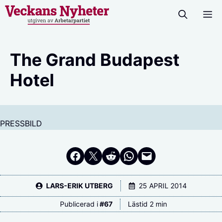
Hoppa
M
till
innehåll
The Grand Budapest
Hotel
PRESSBILD
Dela på Facebook
Dela på Twitter
Dela på Reddit
Dela i WhatsApp
Maila en länk
LARS-ERIK UTBERG
25 APRIL 2014
Publicerad i
#
67
Lästid 2 min