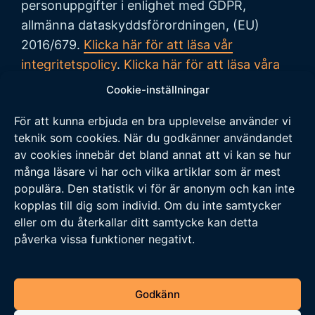
personuppgifter i enlighet med GDPR,
allmänna dataskyddsförordningen, (EU)
2016/679.
Klicka här för att läsa vår
integritetspolicy
.
Klicka här för att läsa våra
allmänna villkor vid köp
.
Cookie-inställningar
För att kunna erbjuda en bra upplevelse använder vi
Tipsa oss
teknik som cookies. När du godkänner användandet
av cookies innebär det bland annat att vi kan se hur
Vi tar tacksamt emot tips på nyheter och
många läsare vi har och vilka artiklar som är mest
populära. Den statistik vi för är anonym och kan inte
händelser som vi borde skriva om. Skicka ditt
kopplas till dig som individ. Om du inte samtycker
tips till följande adress:
eller om du återkallar ditt samtycke kan detta
tipsa@veckansnyheter.se
påverka vissa funktioner negativt.
https://www.stefanbergmark.se
https://umebladet.se
Godkänn
https://arbetarpartiet.se