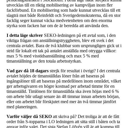
utvecklas till en riktig mobilisering av kampviljan inom fler
fackförbund. En mobilisering som hade kunnat utvecklas till ett
slagträ mot både Reinfeldt och Sverigedemokraterna, då en stor
facklig seger kunnat väcka medvetenheten om den enorma
styrka som facken har om de är beredda att använda den.
I detta läge skriver
SEKO-ledningen på ett avtal som, i den
viktiga frågan om anställningstryggheten, blev ett svek i det
centrala avtalet. Bara de två klubbar som ursprungligen gick ut i
strid får lokalt ett tak på antalet anställda med otrygga villkor:
max 5 % med visstidsanställning och max 5 % med
timanställning av den totala arbetsstyrkan.
Vad gav då 18 dagars
strejk för resultat i övrigt? I det centrala
avtalet höjdes de timanställdas löner från att baseras på
ingångslöner till att baseras på medellönen inom området, vilket
ger arbetsgivaren en högre kostnad per arbetad timme för en
timanställd. Timlönen för timanställda ska även höjas med 6 %
om arbete blir utlagt senare än 48 timmar innan arbetets början,
eller om arbetet blir förskjutet med mer än två timmar jämfört
med planeringen.
Varför väljer då SEKO
att skriva på? Det troliga är att de fått
order från S-topparna i LO ledningen att sitta still i båten och ta
ansvar inför valet. Det sista Stefan Löfvén vill är att komma till