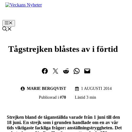
Hoppa
till
innehåll
Meny
Tågstrejken blåstes av i förtid
Dela på Facebook
Dela på Twitter
Dela på Reddit
Dela i WhatsApp
Maila en länk
MARIE BERGQVIST
1 AUGUSTI 2014
Publicerad i
#
70
Lästid 3 min
Strejken bland de tåganställda varade från 1 juni till den
18 juni. En strejk som i grunden handlade om en av vår
tids viktigaste fackliga frågor: anställningstryggheten. Det