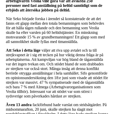
arbetsgivaren Veolia ville göra var att avskeda 250
personer med fast anställning på heltid samtidigt som de
erbjöds att återsöka jobben på deltid.
När Seko började forska i ärendet så konstaterade de att det
fanns ett glapp mellan den totala bemanningen som behövdes
för att hålla tågen rullande och den bemanning som Veolia
skulle ha efter varslen på 60 heltidstjänster. En minskning
motsvarande 15 % av grundbemanningen! Ett glapp som med
all sannolikhet skulle fyllas med timanställda.
Att Seko i detta läge
väljer att riva upp avtalet och ta till
strejkvapnet är i sig ett tecken på hur viktig denna fråga är på
arbetsplatserna. Att kampviljan var hög bland de tåganställda
var det ingen tvekan om. Och stödet bland de som drabbades
av strejken var också stort. Många insåg att denna konflikt
berörde otrygga anställningar i hela samhället. Sifo genomförde
en opinionsundersökning den 18:e juni som visade att stödet för
strejken var massivt. 47 % sympatiserade med de tåganställda
och bara 7 % med Almega (Arbetsgivarorganisationen som
Veolia tillhör). Intressant var att stödet var som störst i
sydsverige som påverkades hårdast av strejken.
Även 13 andra
fackförbund hade varslat om stridsåtgärder. På
midsommarafton, 20 juni, skulle strejken ha slagit mot
pendeltågstrafiken i Stockholm. I detta läge hade strejken kunna