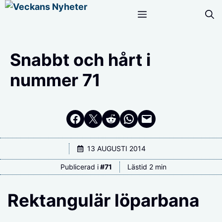
Hoppa
Meny
till
innehåll
Snabbt och hårt i
nummer 71
Dela på Facebook
Dela på Twitter
Dela på Reddit
Dela i WhatsApp
Maila en länk
13 AUGUSTI 2014
Publicerad i
#
71
Lästid 2 min
Rektangulär löparbana