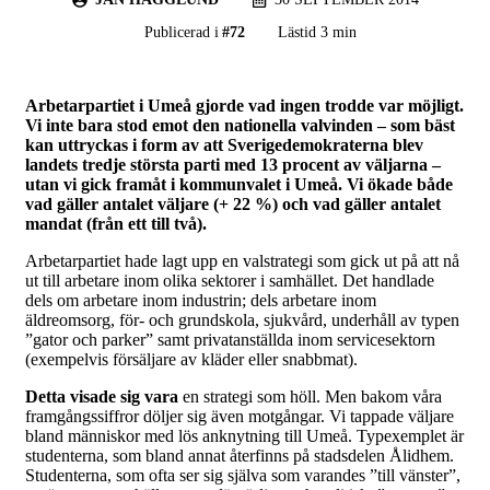
Publicerad i
#
72
Lästid 3 min
Arbetarpartiet i Umeå gjorde vad ingen trodde var möjligt.
Vi inte bara stod emot den nationella valvinden – som bäst
kan uttryckas i form av att Sverigedemokraterna blev
landets tredje största parti med 13 procent av väljarna –
utan vi gick framåt i kommunvalet i Umeå. Vi ökade både
vad gäller antalet väljare (+ 22 %) och vad gäller antalet
mandat (från ett till två).
Arbetarpartiet hade lagt upp en valstrategi som gick ut på att nå
ut till arbetare inom olika sektorer i samhället. Det handlade
dels om arbetare inom industrin; dels arbetare inom
äldreomsorg, för- och grundskola, sjukvård, underhåll av typen
”gator och parker” samt privatanställda inom servicesektorn
(exempelvis försäljare av kläder eller snabbmat).
Detta visade sig vara
en strategi som höll. Men bakom våra
framgångssiffror döljer sig även motgångar. Vi tappade väljare
bland människor med lös anknytning till Umeå. Typexemplet är
studenterna, som bland annat återfinns på stadsdelen Ålidhem.
Studenterna, som ofta ser sig själva som varandes ”till vänster”,