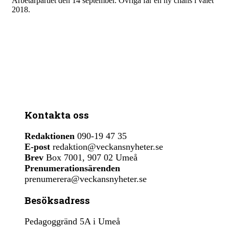
Arbetarpartiet den 14 september. Övriga får en ny chans i valet
2018.
Kontakta oss
Redaktionen
090-19 47 35
E-post
redaktion@veckansnyheter.se
Brev
Box 7001, 907 02 Umeå
Prenumerationsärenden
prenumerera@veckansnyheter.se
Besöksadress
Pedagoggränd 5A i Umeå