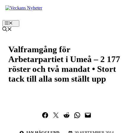
Hoppa
till
innehåll
Meny
Valframgång för
Arbetarpartiet i Umeå – 2 177
röster och två mandat • Stort
tack till alla som ställt upp
Dela på Facebook
Dela på Twitter
Dela på Reddit
Dela i WhatsApp
Maila en länk
JAN HÄGGLUND
30 SEPTEMBER 2014