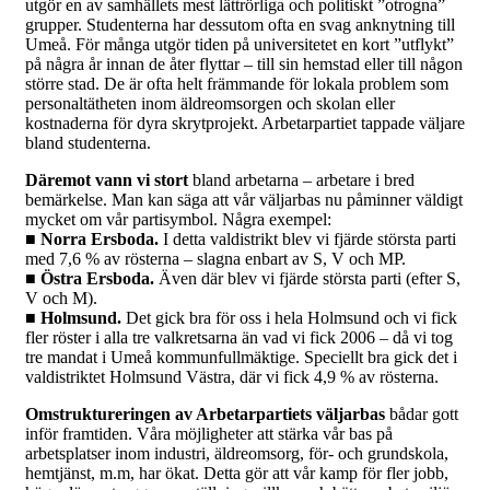
utgör en av samhällets mest lättrörliga och politiskt ”otrogna”
grupper. Studenterna har dessutom ofta en svag anknytning till
Umeå. För många utgör tiden på universitetet en kort ”utflykt”
på några år innan de åter flyttar – till sin hemstad eller till någon
större stad. De är ofta helt främmande för lokala problem som
personaltätheten inom äldreomsorgen och skolan eller
kostnaderna för dyra skrytprojekt. Arbetarpartiet tappade väljare
bland studenterna.
Däremot vann vi stort
bland arbetarna – arbetare i bred
bemärkelse. Man kan säga att vår väljarbas nu påminner väldigt
mycket om vår partisymbol. Några exempel:
■ Norra Ersboda.
I detta valdistrikt blev vi fjärde största parti
med 7,6 % av rösterna – slagna enbart av S, V och MP.
■ Östra Ersboda.
Även där blev vi fjärde största parti (efter S,
V och M).
■ Holmsund.
Det gick bra för oss i hela Holmsund och vi fick
fler röster i alla tre valkretsarna än vad vi fick 2006 – då vi tog
tre mandat i Umeå kommunfullmäktige. Speciellt bra gick det i
valdistriktet Holmsund Västra, där vi fick 4,9 % av rösterna.
Omstruktureringen av Arbetarpartiets väljarbas
bådar gott
inför framtiden. Våra möjligheter att stärka vår bas på
arbetsplatser inom industri, äldreomsorg, för- och grundskola,
hemtjänst, m.m, har ökat. Detta gör att vår kamp för fler jobb,