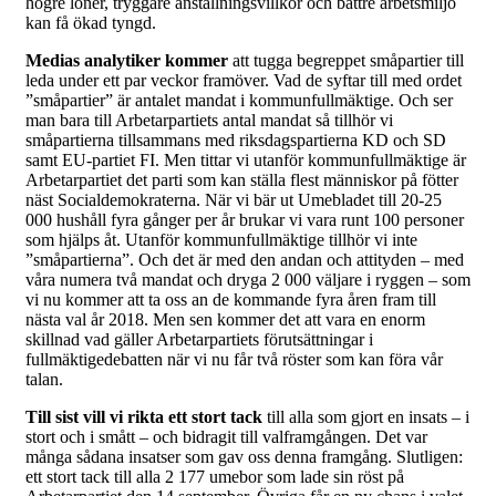
högre löner, tryggare anställningsvillkor och bättre arbetsmiljö
kan få ökad tyngd.
Medias analytiker kommer
att tugga begreppet småpartier till
leda under ett par veckor framöver. Vad de syftar till med ordet
”småpartier” är antalet mandat i kommunfullmäktige. Och ser
man bara till Arbetarpartiets antal mandat så tillhör vi
småpartierna tillsammans med riksdagspartierna KD och SD
samt EU-partiet FI. Men tittar vi utanför kommunfullmäktige är
Arbetarpartiet det parti som kan ställa flest människor på fötter
näst Socialdemokraterna. När vi bär ut Umebladet till 20-25
000 hushåll fyra gånger per år brukar vi vara runt 100 personer
som hjälps åt. Utanför kommunfullmäktige tillhör vi inte
”småpartierna”. Och det är med den andan och attityden – med
våra numera två mandat och dryga 2 000 väljare i ryggen – som
vi nu kommer att ta oss an de kommande fyra åren fram till
nästa val år 2018. Men sen kommer det att vara en enorm
skillnad vad gäller Arbetarpartiets förutsättningar i
fullmäktigedebatten när vi nu får två röster som kan föra vår
talan.
Till sist vill vi rikta ett stort tack
till alla som gjort en insats – i
stort och i smått – och bidragit till valframgången. Det var
många sådana insatser som gav oss denna framgång. Slutligen:
ett stort tack till alla 2 177 umebor som lade sin röst på