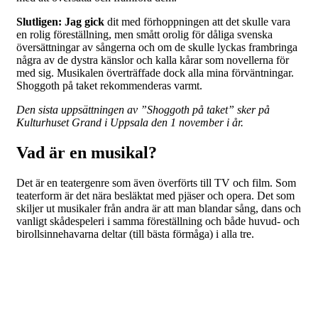
Slutligen: Jag gick
dit med förhoppningen att det skulle vara
en rolig föreställning, men smått orolig för dåliga svenska
översättningar av sångerna och om de skulle lyckas frambringa
några av de dystra känslor och kalla kårar som novellerna för
med sig. Musikalen överträffade dock alla mina förväntningar.
Shoggoth på taket rekommenderas varmt.
Den sista uppsättningen av ”Shoggoth på taket” sker på
Kulturhuset Grand i Uppsala den 1 november i år.
Vad är en musikal?
Det är en teatergenre som även överförts till TV och film. Som
teaterform är det nära besläktat med pjäser och opera. Det som
skiljer ut musikaler från andra är att man blandar sång, dans och
vanligt skådespeleri i samma föreställning och både huvud- och
birollsinnehavarna deltar (till bästa förmåga) i alla tre.