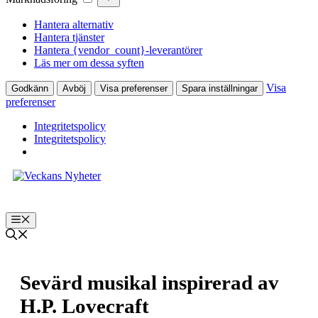
Hantera alternativ
Hantera tjänster
Hantera {vendor_count}-leverantörer
Läs mer om dessa syften
Visa
Godkänn
Avböj
Visa preferenser
Spara inställningar
preferenser
Integritetspolicy
Integritetspolicy
Hoppa
till
innehåll
Meny
Sevärd musikal inspirerad av
H.P. Lovecraft