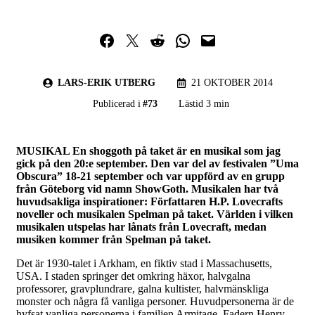
Dela på Facebook
Dela på Twitter
Dela på Reddit
Dela i WhatsApp
Maila en länk
LARS-ERIK UTBERG
21 OKTOBER 2014
Publicerad i
#
73
Lästid 3 min
MUSIKAL En shoggoth på taket är en musikal som jag
gick på den 20:e september. Den var del av festivalen ”Uma
Obscura” 18-21 september och var uppförd av en grupp
från Göteborg vid namn ShowGoth. Musikalen har två
huvudsakliga inspirationer: Författaren H.P. Lovecrafts
noveller och musikalen Spelman på taket. Världen i vilken
musikalen utspelas har lånats från Lovecraft, medan
musiken kommer från Spelman på taket.
Det är 1930-talet i Arkham, en fiktiv stad i Massachusetts,
USA. I staden springer det omkring häxor, halvgalna
professorer, gravplundrare, galna kultister, halvmänskliga
monster och några få vanliga personer. Huvudpersonerna är de
hyfsat vanliga personerna i familjen Armitage. Fadern Henry,