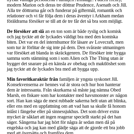
modern Marion och deras tre döttrar Prudence, Asenath och Jill.
Alla tre döttrarna går och funderar på giftermål, romantik och
relationer och vi får följa dem i deras äventyr i Arkham medan
föräldrarna försöker se till att de tre får det så bra som möjligt.
De försöker att slå
an en ton som är både ryslig och komisk
och jag tyckte att de lyckades väldigt bra med den komiska
biten. Det var en del internhumor för läsare av Lovecraft, men
som tur är förlitar de sig inte på dem. Den svåraste utmaningen
var försöket att blanda in skräckgenren. De försöker inte bygga
samma sorts stämning som i som Alien och The Thing utan är
bygger det snarare på en känsla av obehag och maktlöshet som
jag tyckte att de lyckades bra med att bygga upp.
Min favoritkaraktär från
familjen är yngsta syskonet Jill.
Konsekvenserna av hennes val är stora och hur hon hanterar
dem är intressanta. Från skurkarna så måste jag nämna Obed
Marsh, en fiskare som har kontakter med havsmonster av någon
sort. Han kan säga de mest rubbade sakerna helt utan att blinka,
eller ens med en uppfattning om att vad han sa skulle få honom
inlåst i fängelse eller på sinnessjukhus. Det som driver extra
mycket är såklart att ingen reagerar speciellt starkt på det han
säger. Sångerna har jag hört för några år sedan men då på
engelska och jag kan med glädje säga att de gjorde ett bra jobb
med att översätta och framföra dem.