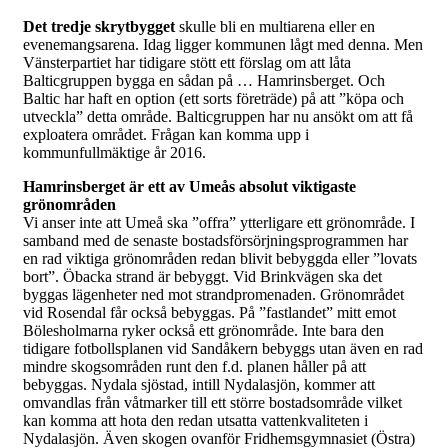
Det tredje skrytbygget
skulle bli en multiarena eller en
evenemangsarena. Idag ligger kommunen lågt med denna. Men
Vänsterpartiet har tidigare stött ett förslag om att låta
Balticgruppen bygga en sådan på … Hamrinsberget. Och
Baltic har haft en option (ett sorts företräde) på att ”köpa och
utveckla” detta område. Balticgruppen har nu ansökt om att få
exploatera området. Frågan kan komma upp i
kommunfullmäktige år 2016.
Hamrinsberget är ett av Umeås absolut viktigaste
grönområden
Vi anser inte att Umeå ska ”offra” ytterligare ett grönområde. I
samband med de senaste bostadsförsörjningsprogrammen har
en rad viktiga grönområden redan blivit bebyggda eller ”lovats
bort”. Öbacka strand är bebyggt. Vid Brinkvägen ska det
byggas lägenheter ned mot strandpromenaden. Grönområdet
vid Rosendal får också bebyggas. På ”fastlandet” mitt emot
Bölesholmarna ryker också ett grönområde. Inte bara den
tidigare fotbollsplanen vid Sandåkern bebyggs utan även en rad
mindre skogsområden runt den f.d. planen håller på att
bebyggas. Nydala sjöstad, intill Nydalasjön, kommer att
omvandlas från våtmarker till ett större bostadsområde vilket
kan komma att hota den redan utsatta vattenkvaliteten i
Nydalasjön. Även skogen ovanför Fridhemsgymnasiet (Östra)