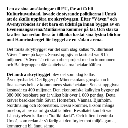
I en av sina ansökningar till EU, för att få bli
Kulturhuvudstad, lovade de styrande politikerna i Umeå
att de skulle uppföra tre skrytbyggen. Efter ”Väven” och
Äventyrsbadet är det bara en tidsfråga innan bygget av en
Evenemangsarena/Multiarena kommer på tal. Och starka
krafter har sedan flera år tillbaka kastat sina lystna blickar
mot Hamrinsberget för bygget av en sådan arena.
Det första skrytbygget var det som idag kallas ”Kulturhuset
Väven” nere på kajen. Senast uppgivna kostnad var 915
miljoner. ”Väven” är ett samarbetsprojekt mellan kommunen
och Balticgruppen där skattebetalarna betalar hälften.
Det andra skrytbygget
blev det som idag kallas
Äventyrsbadet. Det ligger på Mimerskolans grusplan och
finansieras helt av kommunens skattebetalare. Senast uppgivna
kostnad: ca 400 miljoner. Den ekonomiska kalkylen bygger på
380 000 besökare per år vilket blir över 1 000 per dag. Detta
kräver besökare från Sävar, Hörnefors, Vännäs, Bjurholm,
Nordmaling och Robertsfors. Dessa kommer, liksom många
umebor, att av naturliga skäl ta bilen. Resultatet kan bli vad
Länsstyrelsen kallar en ”trafikinfarkt”. Och luften i centrala
Umeå, som redan är så farlig att den bryter mot miljölagarna,
kommer att bli ännu sämre.