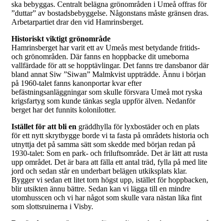
ska bebyggas. Centralt belägna grönområden i Umeå offras för
”duttar” av bostadsbebyggelse. Någonstans måste gränsen dras.
Arbetarpartiet drar den vid Hamrinsberget.
Historiskt viktigt grönområde
Hamrinsberget har varit ett av Umeås mest betydande fritids-
och grönområden. Där fanns en hoppbacke dit umeborna
vallfärdade för att se hopptävlingar. Det fanns tre dansbanor där
bland annat Siw ”Siwan” Malmkvist uppträdde. Ännu i början
på 1960-talet fanns kanonportar kvar efter
befästningsanläggningar som skulle försvara Umeå mot ryska
krigsfartyg som kunde tänkas segla uppför älven. Nedanför
berget har det funnits kolonilotter.
Istället för att bli en
gräddhylla för lyxbostäder och en plats
för ett nytt skrytbygge borde vi ta fasta på områdets historia och
utnyttja det på samma sätt som skedde med början redan på
1930-talet: Som en park- och friluftsområde. Det är lätt att rusta
upp området. Det är bara att fälla ett antal träd, fylla på med lite
jord och sedan står en underbart belägen utkiksplats klar.
Bygger vi sedan ett litet torn högst upp, istället för hoppbacken,
blir utsikten ännu bättre. Sedan kan vi lägga till en mindre
utomhusscen och vi har något som skulle vara nästan lika fint
som slottsruinerna i Visby.