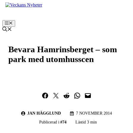
Hoppa
till
innehåll
Meny
Bevara Hamrinsberget – som
park med utomhusscen
Dela på Facebook
Dela på Twitter
Dela på Reddit
Dela i WhatsApp
Maila en länk
JAN HÄGGLUND
7 NOVEMBER 2014
Publicerad i
#
74
Lästid 3 min