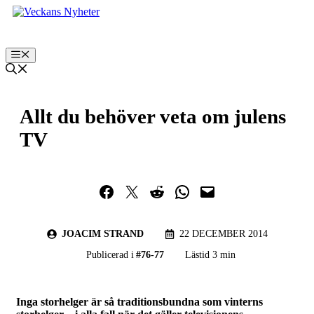
Hoppa
till
innehåll
Meny
Allt du behöver veta om julens
TV
Dela på Facebook
Dela på Twitter
Dela på Reddit
Dela i WhatsApp
Maila en länk
JOACIM STRAND
22 DECEMBER 2014
Publicerad i
#
76-77
Lästid 3 min
Inga storhelger är så traditionsbundna som vinterns