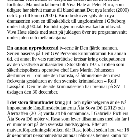
förflutna. Manusförfattaren till Viva Hate är Peter Birro, som
tidigare har skrivit manus till bland annat Det nya landet (2000)
och Upp till kamp (2007). Birro beskriver själv den nya
dramaserien som en tillbakablick till ungdomsåren i Göteborg
under tidigt 90-tal. En tidstrogen musikkavalkad är utlovad.
Viva Hate sänds med start på juldagen över tre programavsnitt
under julen och mellandagarna.
En annan nyproducerad
tv-serie är Den fjärde mannen.
Serien baseras på Leif GW Perssons kriminalroman En annan
tid, ett annat liv vars ramberättelse kretsar kring ockupationen
av den västtyska ambassaden i Stockholm 1975. I rollen som
säkerhetspolisens operativa chef Lars Martin Johansson
återfinner vi – om inte den främsta, så åtminstone den mest
frekventa gestaltaren av den svenske kriminalaren – Rolf
Lassgård. Den tre-delade kriminalserien har premiär på SVT1
tisdagen den 30 december.
I det stora filmutbudet
kring jul- och nyårshelgerna är de två
imponerande långfilmsdebutanterna Äta Sova Dö (2012) och
Återträffen (2013) värda att bli omnämnda. I Gabriella Pichlers
Äta Sova Dö möter vi Rasa som lever tillsammans med sin far i
en mindre ort på den svenska landsbygden. Efter att
matvaruförpackningsfabriken där Rasa jobbat sedan hon var 16
år genomfört personalneddragningar påbörjas hennes kamp för