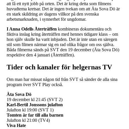
att få ett nytt jobb på orten. Det är kring detta som filmens
huvudtema kretsar. Det är ingen tvekan om att Äta Sova Dö är
en stark skildring av dagens villkor på den svenska
arbetsmarknaden, i synnerhet för ungdomar.
I Anna Odells Återträffen
kombineras dokumentära och
fiktiva inslag kring återträffen med hennes tidigare klass – om
hon själv skulle ha varit inbjuden. Det är inte utan en säregen
stil som filmen närmar sig en rad olika frågor om oss själva.
Båda filmerna sänds på SVT den 19 december (Äta Sova Dö)
respektive den 4 januari (Återträffen).
Tider och kanaler för helgernas TV
Om man har missat någon tid från SVT så sänder de alla sina
program över SVT Play också.
Äta Sova Dö
19 december kl 21:45 (SVT 2)
Karl-Bertil Jonssons julafton
Julafton kl 19:00 (SVT 1)
Tomten är far till alla barnen
Julafton kl 21:00 (TV4)
Viva Hate