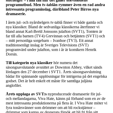
storhelger – i alla fall när det gäller televisionens
programutbud. Men tv-tablån rymmer även en rad andra
intressanta programinslag, däribland Peter Birros nya
dramaserie.
I årets jul- och nyårshelgers tv-tablå finner vi både gamla och
nya klassiker. Bland de sedvanliga klassikerna återfinner vi
bland annat Karl-Bertil Jonssons julafton (SVT1), Tomten är
far till alla barnen (TV4) Grevinnan och betjänten (SVT1) och
– mitt personliga sorgebarn – Ivanhoe (TV3). Ett annat
traditionsenligt inslag är Sveriges Televisions (SVT)
programvärd under julafton, som i år är komikern Henrik
Dorsin.
Till kategorin nya klassiker
hör numera det
säsongsavslutande avsnittet av Downton Abbey, vilket sänds
lördagen den 27 december i SVT1. Årets säsongsavslutning
bådar för spännande upplösningar för intrigerna på det engelska
godset. Det är helt enkelt ett måste för samtliga juljästa
anglofiler.
Årets upplaga av SVT:s
nyproducerade dramaserie för jul-
och mellandagarna, Viva Hate, känns på förhand som en av de
mest intressanta produktionerna på flera år. I Viva Hate möter vi
fyra tonårsvänner som drömmer om att bli rockstjärnor –
drömmar som kantas av desperata försök att bli fri från sitt