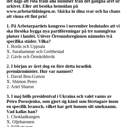
det dags att rota fram alla nummer från det gångna året ur
arkivet. Eller att besöka hemsidan på
www.arbetartidningen.se. Skicka in dina svar och ha chans
att vinna ett fint pris!
1. På Arbetarpartiets kongress i november beslutades att vi
ska försöka bygga nya partiföreningar på tre namngivna
platser i landet. Utöver Öresundsregionen nämndes två
specifika städer. Vilka?
1. Borås och Uppsala
X. Surahammar och Grebbestad
2. Gävle och Örnsköldsvik
2. I början av året dog en före detta israelisk
premiärminister. Hur var namnet?
1. David Ben-Gurion
X. Shimon Peres
2. Ariel Sharon
3. I maj hölls presidentval i Ukraina och valet vanns av
Petro Porosjenko, som gjort sig känd som företagare inom
en specifik bransch, vilket har gett honom sitt smeknamn.
Vad kallas han?
1. Chokladkungen
X. Oljebaronen
2. Stålkejsaren