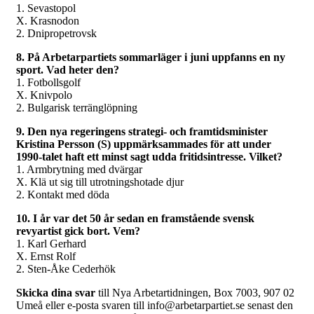
1. Sevastopol
X. Krasnodon
2. Dnipropetrovsk
8. På Arbetarpartiets sommarläger i juni uppfanns en ny
sport. Vad heter den?
1. Fotbollsgolf
X. Knivpolo
2. Bulgarisk terränglöpning
9. Den nya regeringens strategi- och framtidsminister
Kristina Persson (S) uppmärksammades för att under
1990-talet haft ett minst sagt udda fritidsintresse. Vilket?
1. Armbrytning med dvärgar
X. Klä ut sig till utrotningshotade djur
2. Kontakt med döda
10. I år var det 50 år sedan en framstående svensk
revyartist gick bort. Vem?
1. Karl Gerhard
X. Ernst Rolf
2. Sten-Åke Cederhök
Skicka dina svar
till Nya Arbetartidningen, Box 7003, 907 02
Umeå eller e-posta svaren till info@arbetarpartiet.se senast den