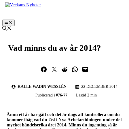
Hoppa
till
innehåll
Meny
Vad minns du av år 2014?
Dela på Facebook
Dela på Twitter
Dela på Reddit
Dela i WhatsApp
Maila en länk
KALLE WADIN WESSLÉN
22 DECEMBER 2014
Publicerad i
#
76-77
Lästid 2 min
Ännu ett år har gått och det är dags att kontrollera om du
kommer ihåg vad du läst i Nya Arbetartidningen under det
mycket händelserika året 2014. Minns du ingenting så är