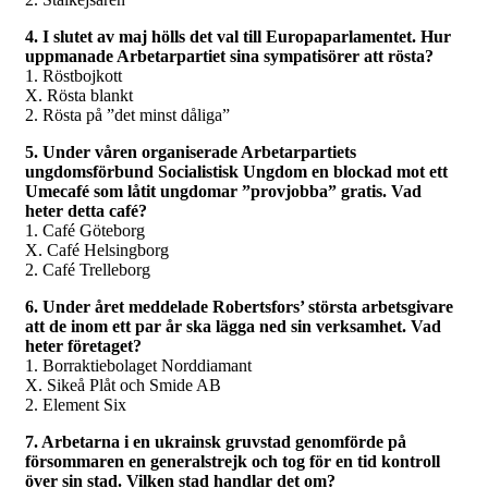
4. I slutet av maj hölls det val till Europaparlamentet. Hur
uppmanade Arbetarpartiet sina sympatisörer att rösta?
1. Röstbojkott
X. Rösta blankt
2. Rösta på ”det minst dåliga”
5. Under våren organiserade Arbetarpartiets
ungdomsförbund Socialistisk Ungdom en blockad mot ett
Umecafé som låtit ungdomar ”provjobba” gratis. Vad
heter detta café?
1. Café Göteborg
X. Café Helsingborg
2. Café Trelleborg
6. Under året meddelade Robertsfors’ största arbetsgivare
att de inom ett par år ska lägga ned sin verksamhet. Vad
heter företaget?
1. Borraktiebolaget Norddiamant
X. Sikeå Plåt och Smide AB
2. Element Six
7. Arbetarna i en ukrainsk gruvstad genomförde på
försommaren en generalstrejk och tog för en tid kontroll
över sin stad. Vilken stad handlar det om?