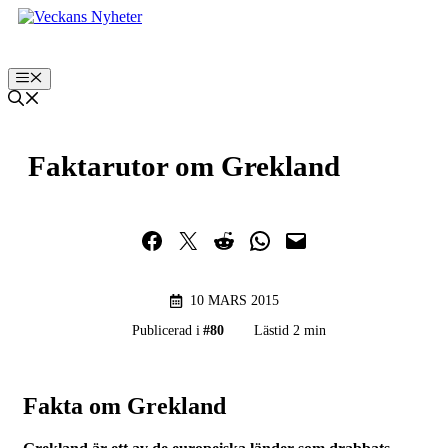
Hoppa
till
innehåll
Meny
Faktarutor om Grekland
Dela på Facebook
Dela på Twitter
Dela på Reddit
Dela i WhatsApp
Maila en länk
10 MARS 2015
Publicerad i
#
80
Lästid 2 min
Fakta om Grekland