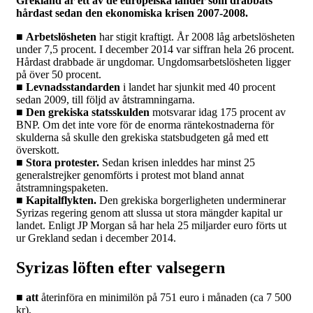
Grekland är ett av de europeiska länder som drabbats
hårdast sedan den ekonomiska krisen 2007-2008.
■
Arbetslösheten
har stigit kraftigt. År 2008 låg arbetslösheten
under 7,5 procent. I december 2014 var siffran hela 26 procent.
Hårdast drabbade är ungdomar. Ungdomsarbetslösheten ligger
på över 50 procent.
■
Levnadsstandarden
i landet har sjunkit med 40 procent
sedan 2009, till följd av åtstramningarna.
■
Den grekiska statsskulden
motsvarar idag 175 procent av
BNP. Om det inte vore för de enorma räntekostnaderna för
skulderna så skulle den grekiska statsbudgeten gå med ett
överskott.
■
Stora protester.
Sedan krisen inleddes har minst 25
generalstrejker genomförts i protest mot bland annat
åtstramningspaketen.
■
Kapitalflykten.
Den grekiska borgerligheten underminerar
Syrizas regering genom att slussa ut stora mängder kapital ur
landet. Enligt JP Morgan så har hela 25 miljarder euro förts ut
ur Grekland sedan i december 2014.
Syrizas löften efter valsegern
■ att
återinföra en minimilön på 751 euro i månaden (ca 7 500
kr),