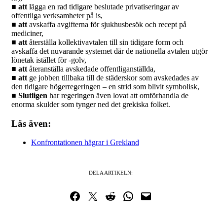
■ att
lägga en rad tidigare beslutade privatiseringar av
offentliga verksamheter på is,
■ att
avskaffa avgifterna för sjukhusbesök och recept på
mediciner,
■ att
återställa kollektivavtalen till sin tidigare form och
avskaffa det nuvarande systemet där de nationella avtalen utgör
lönetak istället för -golv,
■ att
återanställa avskedade offentliganställda,
■ att
ge jobben tillbaka till de städerskor som avskedades av
den tidigare högerregeringen – en strid som blivit symbolisk,
■ Slutligen
har regeringen även lovat att omförhandla de
enorma skulder som tynger ned det grekiska folket.
Läs även:
Konfrontationen hägrar i Grekland
DELA ARTIKELN:
Dela på Facebook
Dela på Twitter
Dela på Reddit
Dela i WhatsApp
Maila en länk