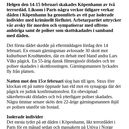
Helgen den 14-15 februari skakades Köpenhamn av två
terrordåd. Liksom i Paris några veckor tidigare verkar
dåden i Köpenhamn ha genomförts av ett par isolerade
individer med kriminellt förflutet. Arbetarpartiet uttrycker
vår avsky för morden och sympatiserar med offrens
anhöriga samt de poliser som skottskadades i samband
med dåden.
Det första dådet skedde på eftermiddagen lördag den 14
februari. En ensam gärningsman avlossade 30 skott mot
kulturhuset Krudttønden, där en debatt med bland andra Lars
Vilks pågick. En 55-årig dansk filmregissör dödades och tre
poliser skadades i skottlossningen. Gärningsmannen lyckades
fly från platsen.
Natten mot den 15:e februari
slog han till igen. Strax före
klockan ett på natten öppnade han eld mot en synagoga där det
pågick en judisk konfirmationsfest. En obeväpnad
säkerhetsvakt dödades och två ytterligare poliser skadades.
Några timmar senare sköts den 22-årige gärningsmannen ihjäl
av polisen utanför sin bostad.
Isolerade individer
Det mesta tyder på att dåden i Köpenhamn, likt terrordådet i
Paris för en månad sedan och massakern på Utöya i Norge