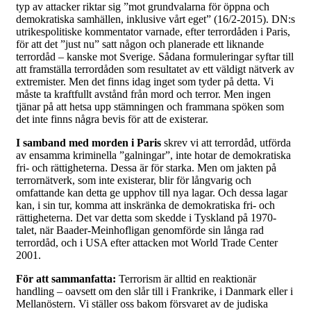
typ av attacker riktar sig ”mot grundvalarna för öppna och
demokratiska samhällen, inklusive vårt eget” (16/2-2015). DN:s
utrikespolitiske kommentator varnade, efter terrordåden i Paris,
för att det ”just nu” satt någon och planerade ett liknande
terrordåd – kanske mot Sverige. Sådana formuleringar syftar till
att framställa terrordåden som resultatet av ett väldigt nätverk av
extremister. Men det finns idag inget som tyder på detta. Vi
måste ta kraftfullt avstånd från mord och terror. Men ingen
tjänar på att hetsa upp stämningen och frammana spöken som
det inte finns några bevis för att de existerar.
I samband med morden i Paris
skrev vi att terrordåd, utförda
av ensamma kriminella ”galningar”, inte hotar de demokratiska
fri- och rättigheterna. Dessa är för starka. Men om jakten på
terrornätverk, som inte existerar, blir för långvarig och
omfattande kan detta ge upphov till nya lagar. Och dessa lagar
kan, i sin tur, komma att inskränka de demokratiska fri- och
rättigheterna. Det var detta som skedde i Tyskland på 1970-
talet, när Baader-Meinhofligan genomförde sin långa rad
terrordåd, och i USA efter attacken mot World Trade Center
2001.
För att sammanfatta:
Terrorism är alltid en reaktionär
handling – oavsett om den slår till i Frankrike, i Danmark eller i
Mellanöstern. Vi ställer oss bakom försvaret av de judiska