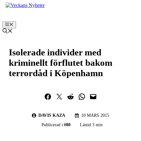
Hoppa
till
innehåll
Meny
Isolerade individer med
kriminellt förflutet bakom
terrordåd i Köpenhamn
Dela på Facebook
Dela på Twitter
Dela på Reddit
Dela i WhatsApp
Maila en länk
DAVIS KAZA
10 MARS 2015
Publicerad i
#
80
Lästid 3 min