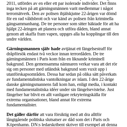
2011, utfördes av en eller ett par isolerade individer. Det finns
inga tecken på att gärningsmännen varit medlemmar i något
terrornätverk. Den av polisen ihjälskjutne 22-årigen var dömd
för en rad våldsbrott och var känd av polisen från kriminella
gängsammanhang. De tre personer som sitter häktade för att ha
hjälpt 22-åringen att planera och utföra dåden, bland annat
genom att skaffa fram vapen, uppges alla ha kopplingar till den
undre världen.
Gärningsmannen själv hade
avtjänat ett fängelsestraff för
dråpförsök endast två veckor innan terrordåden. De tre
gärningsmännen i Paris kom från en liknande kriminell
bakgrund. Den gemensamma nämnaren verkar vara att det rör
sig om personer med utländsk bakgrund som vuxit upp i
utanförskapsområden. Dessa har sedan på olika sätt påverkats
av fundamentalistiska vantolkningar av islam. I den 22-årige
danske gärningsmannens fall kom han, enligt media, i kontakt
med fundamentalistiska idéer under sin fängelsevistelse. Just
fängelser har blivit en allt vanligare rekryteringskälla för
extrema organisationer, bland annat för extrema
fundamentalister.
Det gäller därför
att vara försiktig med att dra alltför
långtgående politiska slutsatser av dåd som det i Paris och
Köpenhamn. DN:s ledarskribent skriver till exempel att denna