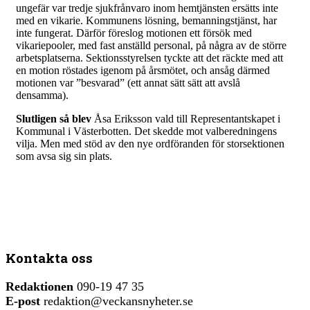
ungefär var tredje sjukfrånvaro inom hemtjänsten ersätts inte
med en vikarie. Kommunens lösning, bemanningstjänst, har
inte fungerat. Därför föreslog motionen ett försök med
vikariepooler, med fast anställd personal, på några av de större
arbetsplatserna. Sektionsstyrelsen tyckte att det räckte med att
en motion röstades igenom på årsmötet, och ansåg därmed
motionen var ”besvarad” (ett annat sätt sätt att avslå
densamma).
Slutligen så blev
Åsa Eriksson vald till Representantskapet i
Kommunal i Västerbotten. Det skedde mot valberedningens
vilja. Men med stöd av den nye ordföranden för storsektionen
som avsa sig sin plats.
Kontakta oss
Redaktionen
090-19 47 35
E-post
redaktion@veckansnyheter.se