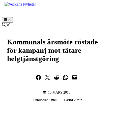
Hoppa
till
innehåll
Meny
Kommunals årsmöte röstade
för kampanj mot tätare
helgtjänstgöring
Dela på Facebook
Dela på Twitter
Dela på Reddit
Dela i WhatsApp
Maila en länk
10 MARS 2015
Publicerad i
#
80
Lästid 2 min