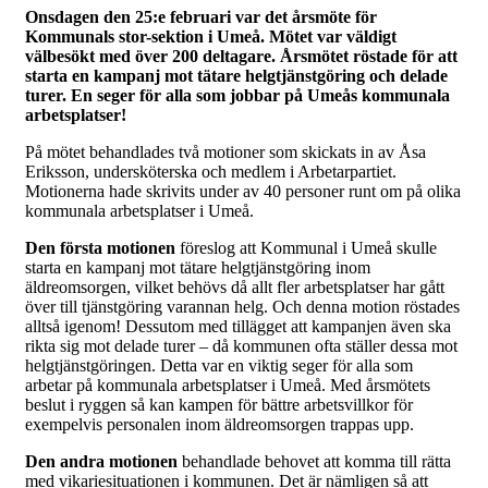
Onsdagen den 25:e februari var det årsmöte för
Kommunals stor-sektion i Umeå. Mötet var väldigt
välbesökt med över 200 deltagare. Årsmötet röstade för att
starta en kampanj mot tätare helgtjänstgöring och delade
turer. En seger för alla som jobbar på Umeås kommunala
arbetsplatser!
På mötet behandlades två motioner som skickats in av Åsa
Eriksson, undersköterska och medlem i Arbetarpartiet.
Motionerna hade skrivits under av 40 personer runt om på olika
kommunala arbetsplatser i Umeå.
Den första motionen
föreslog att Kommunal i Umeå skulle
starta en kampanj mot tätare helgtjänstgöring inom
äldreomsorgen, vilket behövs då allt fler arbetsplatser har gått
över till tjänstgöring varannan helg. Och denna motion röstades
alltså igenom! Dessutom med tillägget att kampanjen även ska
rikta sig mot delade turer – då kommunen ofta ställer dessa mot
helgtjänstgöringen. Detta var en viktig seger för alla som
arbetar på kommunala arbetsplatser i Umeå. Med årsmötets
beslut i ryggen så kan kampen för bättre arbetsvillkor för
exempelvis personalen inom äldreomsorgen trappas upp.
Den andra motionen
behandlade behovet att komma till rätta
med vikariesituationen i kommunen. Det är nämligen så att