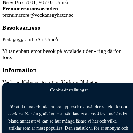
Brev
Box 7001, 907 02 Umeå
Prenumerationsärenden
prenumerera@veckansnyheter.se
Besöksadress
Pedagoggränd 5A i Umeå
Vi tar enbart emot besök på avtalade tider - ring därför
före.
Information
Veckans Nyheter ges ut av Veckans Nyheter
tidningsförening med organisationsnummer 802464-4687.
Cookie-inställningar
Ansvarig utgivare:
Jan Hägglund
För att kunna erbjuda en bra upplevelse använder vi teknik som
Veckans Nyheter behandlar dina personuppgifter i enlighet
cookies. När du godkänner användandet av cookies innebär det
med GDPR, allmänna dataskyddsförordningen, (EU)
bland annat att vi kan se hur många läsare vi har och vilka
2016/679.
Klicka här för att läsa vår integritetspolicy
.
artiklar som är mest populära. Den statistik vi för är anonym och
Klicka här för att läsa våra allmänna villkor vid köp
.