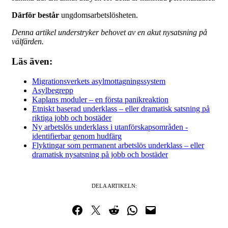
Därför består
ungdomsarbetslösheten.
Denna artikel understryker behovet av en akut nysatsning på
välfärden.
Läs även:
Migrationsverkets asylmottagningssystem
Asylbegrepp
Kaplans moduler – en första panikreaktion
Etniskt baserad underklass – eller dramatisk satsning på
riktiga jobb och bostäder
Ny arbetslös underklass i utanförskapsområden -
identifierbar genom hudfärg
Flyktingar som permanent arbetslös underklass – eller
dramatisk nysatsning på jobb och bostäder
DELA ARTIKELN:
Dela på Facebook
Dela på Twitter
Dela på Reddit
Dela i WhatsApp
Maila en länk