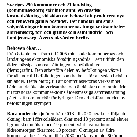
Sveriges 290 kommuner och 21 landsting
(kommunsektorn) står inför ännu en drastisk
kostnadsökning, vid sidan om behovet att producera nya
och renovera gamla bostäder. Det handlar om stora
volymökningar inom kommunernas tunga verksamheter:
äldreomsorg, för- och grundskola samt individ- och
familjeomsorg. Även sjukvården berörs.
Behoven ökar…
Från 80-talet och fram till 2005 minskade kommunernas och
landstingens ekonomiska försörjningsbörda – sett utifrån den
åldersmässiga sammansättningen av befolkningen
(demografin). Den arbetsföra delen av befolkningen växte i
förhållande till befolkningen som helhet – för att sedan behålla
sin andel. Detta bidrog till att kommunsektorns verksamhet
både kunde öka sin verksamhet och ändå klara ekonomin. Men
nu förändras kommunsektorns åldersmässiga sammansättning
på ett sätt som innebär fördyringar. Den arbetsföra andelen av
befolkningen krymper!
Bara under de sju
åren från 2013 till 2020 beräknas följande
ökning: barn i förskoleåldern ökar med 13 procent; antal elever
i grundskolan ökar med 19 procent; vårdtagarna inom
äldreomsorgen ökar med 13 procent. Ökningen av äldre
kommer att bestå. Fram till år 2030 beräknas antalet 80 år och