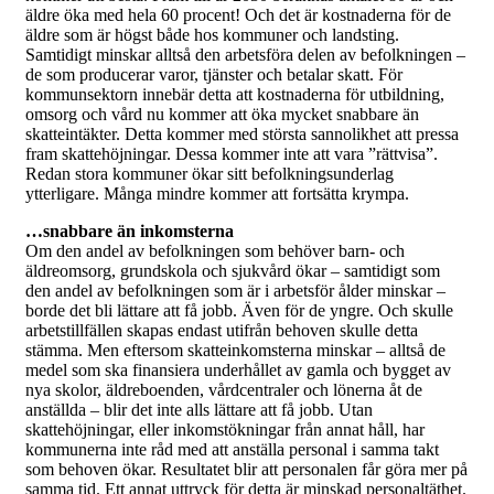
äldre öka med hela 60 procent! Och det är kostnaderna för de
äldre som är högst både hos kommuner och landsting.
Samtidigt minskar alltså den arbetsföra delen av befolkningen –
de som producerar varor, tjänster och betalar skatt. För
kommunsektorn innebär detta att kostnaderna för utbildning,
omsorg och vård nu kommer att öka mycket snabbare än
skatteintäkter. Detta kommer med största sannolikhet att pressa
fram skattehöjningar. Dessa kommer inte att vara ”rättvisa”.
Redan stora kommuner ökar sitt befolkningsunderlag
ytterligare. Många mindre kommer att fortsätta krympa.
…snabbare än inkomsterna
Om den andel av befolkningen som behöver barn- och
äldreomsorg, grundskola och sjukvård ökar – samtidigt som
den andel av befolkningen som är i arbetsför ålder minskar –
borde det bli lättare att få jobb. Även för de yngre. Och skulle
arbetstillfällen skapas endast utifrån behoven skulle detta
stämma. Men eftersom skatteinkomsterna minskar – alltså de
medel som ska finansiera underhållet av gamla och bygget av
nya skolor, äldreboenden, vårdcentraler och lönerna åt de
anställda – blir det inte alls lättare att få jobb. Utan
skattehöjningar, eller inkomstökningar från annat håll, har
kommunerna inte råd med att anställa personal i samma takt
som behoven ökar. Resultatet blir att personalen får göra mer på
samma tid. Ett annat uttryck för detta är minskad personaltäthet.