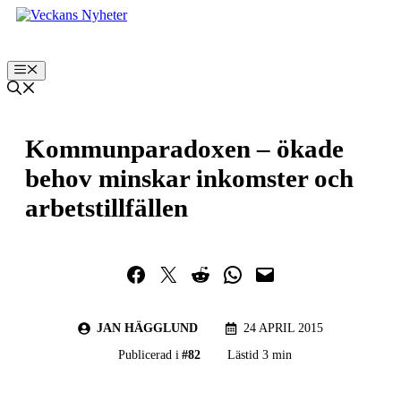
Hoppa
till
innehåll
Meny
Kommunparadoxen – ökade
behov minskar inkomster och
arbetstillfällen
Dela på Facebook
Dela på Twitter
Dela på Reddit
Dela i WhatsApp
Maila en länk
JAN HÄGGLUND
24 APRIL 2015
Publicerad i
#
82
Lästid 3 min