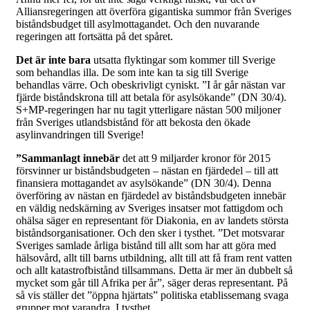
Alliansregeringen att överföra gigantiska summor från Sveriges
biståndsbudget till asylmottagandet. Och den nuvarande
regeringen att fortsätta på det spåret.
Det är inte bara
utsatta flyktingar som kommer till Sverige
som behandlas illa. De som inte kan ta sig till Sverige
behandlas värre. Och obeskrivligt cyniskt. ”I år går nästan var
fjärde biståndskrona till att betala för asylsökande” (DN 30/4).
S+MP-regeringen har nu tagit ytterligare nästan 500 miljoner
från Sveriges utlandsbistånd för att bekosta den ökade
asylinvandringen till Sverige!
”Sammanlagt innebär
det att 9 miljarder kronor för 2015
försvinner ur biståndsbudgeten – nästan en fjärdedel – till att
finansiera mottagandet av asylsökande” (DN 30/4). Denna
överföring av nästan en fjärdedel av biståndsbudgeten innebär
en väldig nedskärning av Sveriges insatser mot fattigdom och
ohälsa säger en representant för Diakonia, en av landets största
biståndsorganisationer. Och den sker i tysthet. ”Det motsvarar
Sveriges samlade årliga bistånd till allt som har att göra med
hälsovård, allt till barns utbildning, allt till att få fram rent vatten
och allt katastrofbistånd tillsammans. Detta är mer än dubbelt så
mycket som går till Afrika per år”, säger deras representant. På
så vis ställer det ”öppna hjärtats” politiska etablissemang svaga
grupper mot varandra. I tysthet.