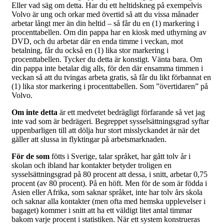
Eller vad säg om detta. Har du ett heltidskneg på exempelvis
Volvo är ung och orkar med övertid så att du vissa månader
arbetar långt mer än din heltid – så får du en (1) markering i
procenttabellen. Om din pappa har en kiosk med uthyrning av
DVD, och du arbetar där en enda timme i veckan, mot
betalning, får du också en (1) lika stor markering i
procenttabellen. Tycker du detta är konstigt. Vänta bara. Om
din pappa inte betalar dig alls, för den där ensamma timmen i
veckan så att du tvingas arbeta gratis, så får du likt förbannat en
(1) lika stor markering i procenttabellen. Som ”övertidaren” på
Volvo.
Om inte detta
är ett medvetet bedrägligt förfarande så vet jag
inte vad som är bedrägeri. Begreppet sysselsättningsgrad syftar
uppenbarligen till att dölja hur stort misslyckandet är när det
gäller att slussa in flyktingar på arbetsmarknaden.
För de som
fötts i Sverige, talar språket, har gått tolv år i
skolan och ibland har kontakter betyder troligen en
sysselsättningsgrad på 80 procent att dessa, i snitt, arbetar 0,75
procent (av 80 procent). På en höft. Men för de som är födda i
Asien eller Afrika, som saknar språket, inte har tolv års skola
och saknar alla kontakter (men ofta med hemska upplevelser i
bagaget) kommer i snitt att ha ett väldigt litet antal timmar
bakom varje procent i statistiken. När ett system konstrueras