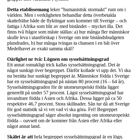
Detta etablissemang
leker ”humanistisk stormakt” runt om i
världen. Men i verkligheten behandlar detta överbetalda
skattefrälse både de flyktingar som kommer till Sverige – och
fattiga i Afrika som blir av med biståndet – mycket illa. Det
finns två frågor som måste ställas: a) hur många fler människor
skulle leva i utanförskap i Sverige om inte biståndsbudgeten
plundrades, b) hur många tvingas ta chansen i en båt över
Medelhavet av exakt samma skäl?
Oärlighet nr två: Lögnen om sysselsättningsgrad
Ett annat osmakligt trick kallas sysselsättningsgrad. Det är
något sunkigt över begreppet. Därför kollade vi upp det. Vi ska
nu berätta hur sunkigt begreppet är. Människor födda i Sverige
har en sysselsättningsgrad på nästan 80 procent (16 – 64 år).
Sysselsättningsgraden för de utomeuropeiskt födda ligger
generellt på under 57 procent. Lägst sysselsättningsgrad har
invandrare födda i Asien och Afrika. Dessa ligger på ca 50
respektive 46,7 procent. Stora skillnader. Sån tur då att Sverige
för god statistik så vi vet vad vi ska göra. Fel! Begreppet
sysselsättningsgrad säger absolut ingenting om utomeuropeiskt
födda – oavsett om de kommer från Asien eller Afrika eller
något annat land.
Skälet är att
hela begreppet sysselsättningsgrad är en lögn.