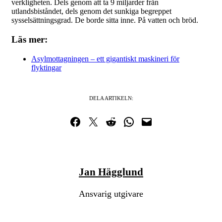
verkligheten. Dels genom att ta 9 miljarder från
utlandsbiståndet, dels genom det sunkiga begreppet
sysselsättningsgrad. De borde sitta inne. På vatten och bröd.
Läs mer:
Asylmottagningen – ett gigantiskt maskineri för
flyktingar
DELA ARTIKELN:
Dela på Facebook
Dela på Twitter
Dela på Reddit
Dela i WhatsApp
Maila en länk
Jan Hägglund
Ansvarig utgivare