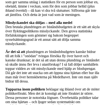
som ger samma utslag i statistiken för en person som jobbar en,
obetald, timme i veckan, som för den som jobbar heltid (plus
ibland övertid) – då kan vi dra två slutsatser. Siffrorna går inte
att jämföra. Och detta är just vad som är meningen.
Misslyckandet ska döljas – med alla medel
Den brutala plundringen av biståndsbudgeten är ett sätt att skyla
över flyktingpolitikens misslyckande. Den grova statistiska
förfalskningen som gömmer sig bakom begreppet
sysselsättningsgrad är ett annat sätt att dölja samma
misslyckande.
Är det så att
plundringen av biståndsbudgeten kanske bidrar
till att folk i ”onödan” tvingas försöka fly över havet och
kanske drunknar; är det så att utan denna plundring av biståndet
så skulle ännu fler leva i utanförskap? I så fall döljer samhällets
toppar vidden av sitt misslyckande med hjälp av blodspengar.
Då går det inte att snacka om att öppna sina hjärtan eller hur illa
man mår över hemskheterna på Medelhavet. Inte om man själv
bidrar till dessa.
Topparna inom politiken
beklagar sig ibland över att de möter
politikerförakt. Men det är konstigt att inte föraktet är större.
Dessa personer är notoriska lögnare. Överbetalda politiker talar
om sina hjärtan – och ljuger sedan systematiskt om