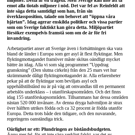
miljoner. Detta är en tragedi. Men Sverige kan inte att ta
emot alla tiotals miljoner i nöd. Det var fel av Reinfeldt att
inte säga detta samtidigt som han, från sin
överklassposition, talade om behovet att ”öppna våra
hjärtan”. Idag agerar enskilda politiker och vissa partier
som om Sverige faktiskt kan göra detta. Miljöpartiet
försöker exempelvis framstå som om de är för fri
invandring.
Arbetarpartiet anser att Sverige även i fortsättningen ska vara
bland de länder i Europa som ger asyl åt flest flyktingar. Men
flyktingmottagandet framöver måste skötas oändligt mycket
bättre än idag. Alla vi som såg programmet ”Uppdrag
granskning” (Den slutna cirkeln) från den 25 mars vet hur
skrämmande dåligt flyktingmottagandet är. Alla erfarenheter
pekar på att de flyktingar som beviljats asyl och
uppehållstillstånd nu är på väg att omvandlas till en permanent
arbetslös underklass – i utanförskapsområden. Och det finns
idag 155 utanförskapsområden. Tillsammans har dessa områden
nästan 520 000 invånare. Av denna dryga halvmiljon är strax
över hälften utrikes födda och ca 32 procent är födda utanför
Europa. Detta trots både den tidigare, och den nuvarande,
regeringens oanständiga trick.
Oärlighet nr ett: Plundringen av biståndsbudgeten.
Ännu mer fel, för att inte säga verkligt falskt, var det av