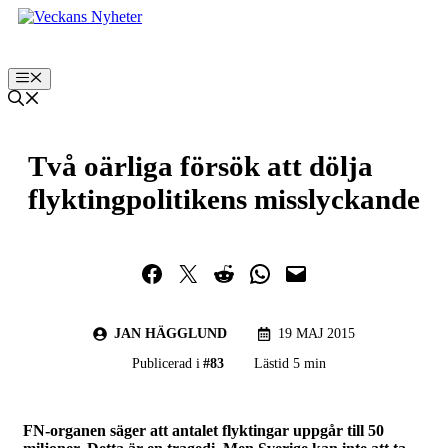
Hoppa
till
innehåll
Meny
Två oärliga försök att dölja
flyktingpolitikens misslyckande
Dela på Facebook
Dela på Twitter
Dela på Reddit
Dela i WhatsApp
Maila en länk
JAN HÄGGLUND
19 MAJ 2015
Publicerad i
#
83
Lästid 5 min
FN-organen säger att antalet flyktingar uppgår till 50