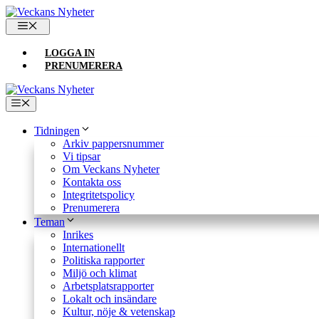
Hoppa
till
MENY
innehåll
LOGGA IN
PRENUMERERA
Meny
Tidningen
Arkiv pappersnummer
Vi tipsar
Om Veckans Nyheter
Kontakta oss
Integritetspolicy
Prenumerera
Teman
Inrikes
Internationellt
Politiska rapporter
Miljö och klimat
Arbetsplatsrapporter
Lokalt och insändare
Kultur, nöje & vetenskap