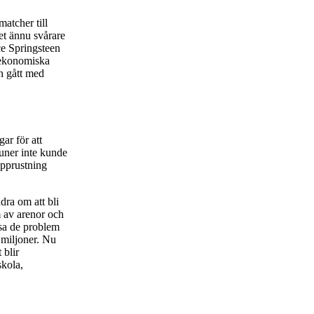
matcher till
et ännu svårare
ce Springsteen
 ekonomiska
n gått med
ar för att
uner inte kunde
apprustning
dra om att bli
m av arenor och
ösa de problem
 miljoner. Nu
 blir
skola,