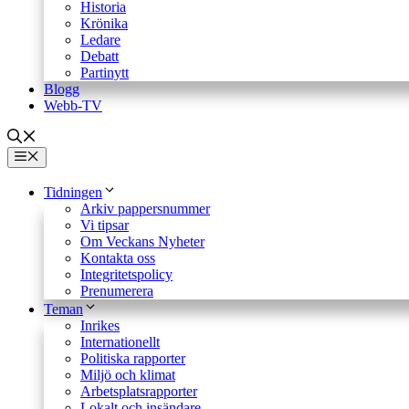
Historia
Krönika
Ledare
Debatt
Partinytt
Blogg
Webb-TV
Meny
Tidningen
Arkiv pappersnummer
Vi tipsar
Om Veckans Nyheter
Kontakta oss
Integritetspolicy
Prenumerera
Teman
Inrikes
Internationellt
Politiska rapporter
Miljö och klimat
Arbetsplatsrapporter
Lokalt och insändare