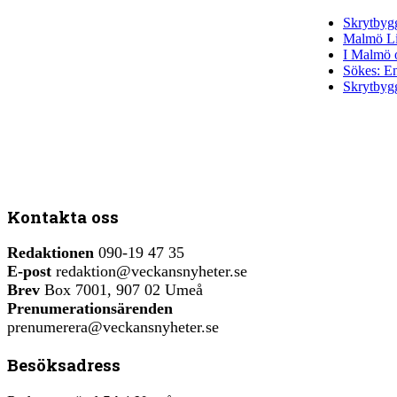
Skrytbygg
Malmö Liv
I Malmö o
Sökes: En
Skrytbygg
Kontakta oss
Redaktionen
090-19 47 35
E-post
redaktion@veckansnyheter.se
Brev
Box 7001, 907 02 Umeå
Prenumerationsärenden
prenumerera@veckansnyheter.se
Besöksadress