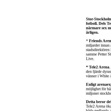
Stor-Stockholm
fotboll. Dels T
närmare sex mi
årligen.
*
Friends Are
miljarder innan 
stadsdirektören 
samme Petter St
Live.
* Tele2 Arena
.
den fjärde dyras
vänner i White 
Enligt arenaex
möjlighet för bå
miljoner stockh
Detta beror de
Tele2 Arena öka
båda nedlagda,