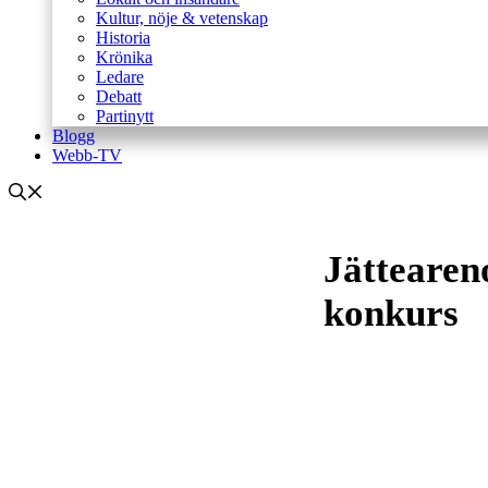
Kultur, nöje & vetenskap
Historia
Krönika
Ledare
Debatt
Partinytt
Blogg
Webb-TV
Jätteareno
konkurs