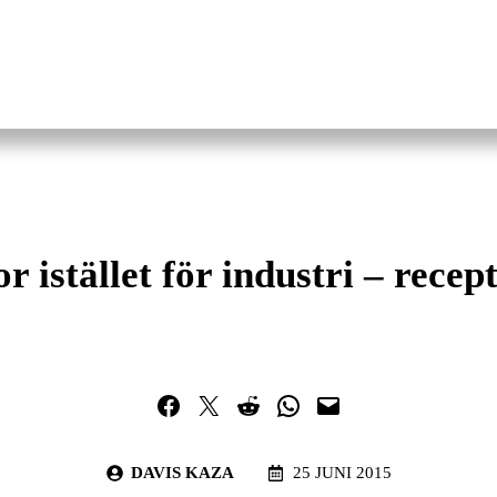
r istället för industri – recept
Dela på Facebook
Dela på Twitter
Dela på Reddit
Dela i WhatsApp
Maila en länk
DAVIS KAZA
25 JUNI 2015