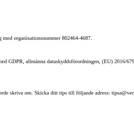
ing med organisationsnummer 802464-4687.
t med GDPR, allmänna dataskyddsförordningen, (EU) 2016/67
rde skriva om. Skicka ditt tips till följande adress: tipsa@ve