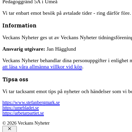
Pedagoggränd 5A i Umeå
Vi tar enbart emot besök på avtalade tider - ring därför före.
Information
Veckans Nyheter ges ut av Veckans Nyheter tidningsfören
Ansvarig utgivare:
Jan Hägglund
Veckans Nyheter behandlar dina personuppgifter i enlighe
att läsa våra allmänna villkor vid köp
.
Tipsa oss
Vi tar tacksamt emot tips på nyheter och händelser som vi bo
https://www.stefanbergmark.se
https://umebladet.se
https://arbetarpartiet.se
© 2026 Veckans Nyheter