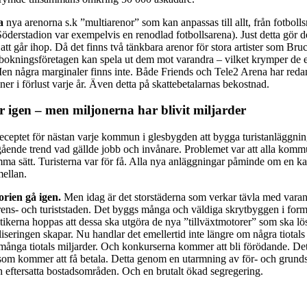
a
nya arenorna s.k ”multiarenor” som kan anpassas till allt, från fotbolls
öderstadion var exempelvis en renodlad fotbollsarena). Just detta gör d
att går ihop. Då det finns två tänkbara arenor för stora artister som Bru
n bokningsföretagen kan spela ut dem mot varandra – vilket krymper de
en några marginaler finns inte. Både Friends och Tele2 Arena har reda
ner i förlust varje år. Även detta på skattebetalarnas bekostnad.
r igen – men miljonerna har blivit miljarder
receptet för nästan varje kommun i glesbygden att bygga turistanläggning
ående trend vad gällde jobb och invånare. Problemet var att alla komm
mma sätt. Turisterna var för få. Alla nya anläggningar påminde om en k
ellan.
orien gå igen.
Men idag är det storstäderna som verkar tävla med varan
rens- och turiststaden. Det byggs många och väldiga skrytbyggen i for
itikerna hoppas att dessa ska utgöra de nya ”tillväxtmotorer” som ska l
iseringen skapar. Nu handlar det emellertid inte längre om några tiotals
många tiotals miljarder. Och konkurserna kommer att bli förödande. Det
 som kommer att få betala. Detta genom en utarmning av för- och grund
 eftersatta bostadsområden. Och en brutalt ökad segregering.