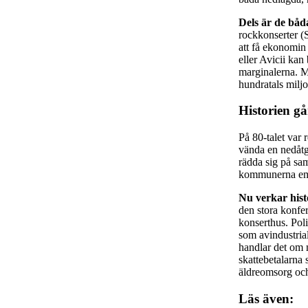
Dels är de båd
rockkonserter (S
att få ekonomin 
eller Avicii ka
marginalerna. M
hundratals miljo
Historien gå
På 80-talet var 
vända en nedåtg
rädda sig på sa
kommunerna em
Nu verkar hist
den stora konfe
konserthus. Pol
som avindustrial
handlar det om 
skattebetalarna
äldreomsorg och
Läs även: