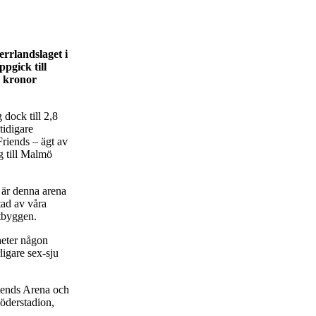
rrlandslaget i
pgick till
r kronor
 dock till 2,8
tidigare
Friends – ägt av
g till Malmö
s är denna arena
tad av våra
ytbyggen.
heter någon
ligare sex-sju
riends Arena och
öderstadion,