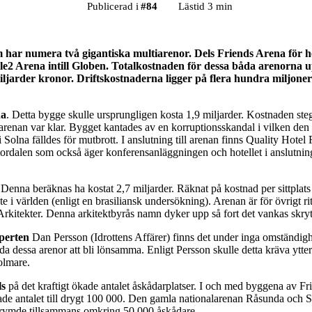
Publicerad i
#
84
Lästid 3 min
 har numera två gigantiska multiarenor. Dels Friends Arena för he
ele2 Arena intill Globen. Totalkostnaden för dessa båda arenorna up
ljarder kronor. Driftskostnaderna ligger på flera hundra miljone
na
. Detta bygge skulle ursprungligen kosta 1,9 miljarder. Kostnaden steg
arenan var klar. Bygget kantades av en korruptionsskandal i vilken den 
i Solna fälldes för mutbrott. I anslutning till arenan finns Quality Hotel 
ordalen som också äger konferensanläggningen och hotellet i anslutnin
 Denna beräknas ha kostat 2,7 miljarder. Räknat på kostnad per sittplat
te i världen (enligt en brasiliansk undersökning). Arenan är för övrigt ri
Arkitekter. Denna arkitektbyrås namn dyker upp så fort det vankas skr
perten
Dan Persson (Idrottens Affärer) finns det under inga omständig
da dessa arenor att bli lönsamma. Enligt Persson skulle detta kräva ytter
olmare.
ls
på det kraftigt ökade antalet åskådarplatser. I och med byggena av F
de antalet till drygt 100 000. Den gamla nationalarenan Råsunda och S
 rymde tillsammans omkring 50 000 åskådare.