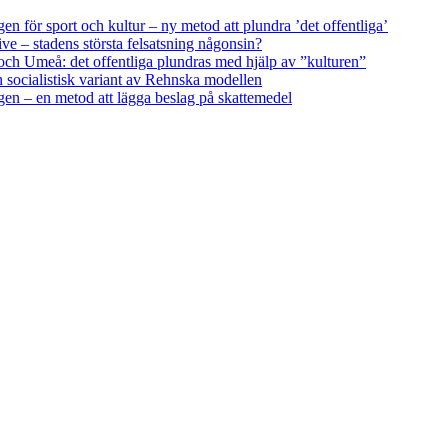
en för sport och kultur – ny metod att plundra ’det offentliga’
e – stadens största felsatsning någonsin?
ch Umeå: det offentliga plundras med hjälp av ”kulturen”
 socialistisk variant av Rehnska modellen
en – en metod att lägga beslag på skattemedel