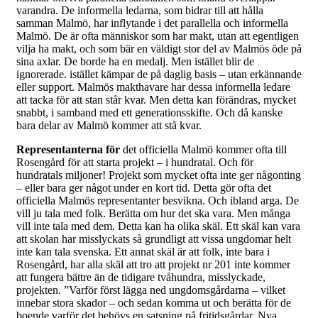
varandra. De informella ledarna, som bidrar till att hålla
samman Malmö, har inflytande i det parallella och informella
Malmö. De är ofta människor som har makt, utan att egentligen
vilja ha makt, och som bär en väldigt stor del av Malmös öde på
sina axlar. De borde ha en medalj. Men istället blir de
ignorerade. istället kämpar de på daglig basis – utan erkännande
eller support. Malmös makthavare har dessa informella ledare
att tacka för att stan står kvar. Men detta kan förändras, mycket
snabbt, i samband med ett generationsskifte. Och då kanske
bara delar av Malmö kommer att stå kvar.
Representanterna för
det officiella Malmö kommer ofta till
Rosengård för att starta projekt – i hundratal. Och för
hundratals miljoner! Projekt som mycket ofta inte ger någonting
– eller bara ger något under en kort tid. Detta gör ofta det
officiella Malmös representanter besvikna. Och ibland arga. De
vill ju tala med folk. Berätta om hur det ska vara. Men många
vill inte tala med dem. Detta kan ha olika skäl. Ett skäl kan vara
att skolan har misslyckats så grundligt att vissa ungdomar helt
inte kan tala svenska. Ett annat skäl är att folk, inte bara i
Rosengård, har alla skäl att tro att projekt nr 201 inte kommer
att fungera bättre än de tidigare tvåhundra, misslyckade,
projekten. ”Varför först lägga ned ungdomsgårdarna – vilket
innebar stora skador – och sedan komma ut och berätta för de
boende varför det behövs en satsning på fritidsgårdar. Nya