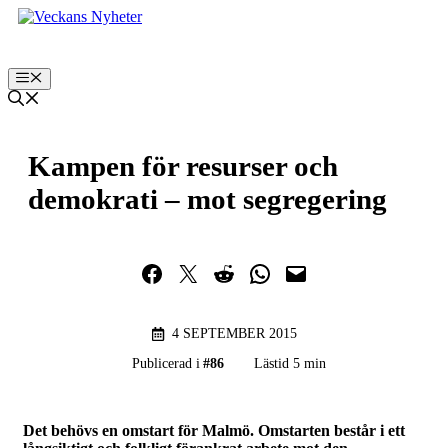
Hoppa
till
innehåll
Meny
Kampen för resurser och
demokrati – mot segregering
Dela på Facebook
Dela på Twitter
Dela på Reddit
Dela i WhatsApp
Maila en länk
4 SEPTEMBER 2015
Publicerad i
#
86
Lästid 5 min
Det behövs en omstart för Malmö. Omstarten består i ett