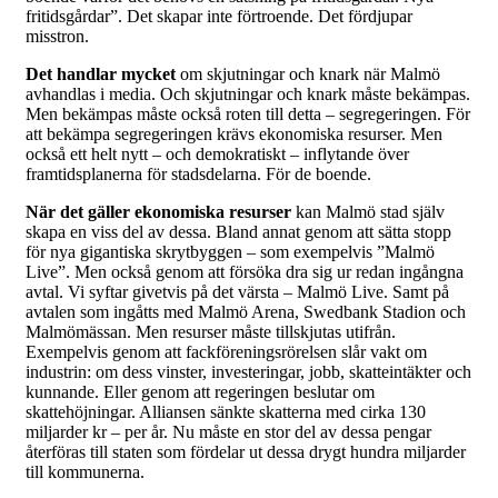
fritidsgårdar”. Det skapar inte förtroende. Det fördjupar
misstron.
Det handlar mycket
om skjutningar och knark när Malmö
avhandlas i media. Och skjutningar och knark måste bekämpas.
Men bekämpas måste också roten till detta – segregeringen. För
att bekämpa segregeringen krävs ekonomiska resurser. Men
också ett helt nytt – och demokratiskt – inflytande över
framtidsplanerna för stadsdelarna. För de boende.
När det gäller ekonomiska
resurser
kan Malmö stad själv
skapa en viss del av dessa. Bland annat genom att sätta stopp
för nya gigantiska skrytbyggen – som exempelvis ”Malmö
Live”. Men också genom att försöka dra sig ur redan ingångna
avtal. Vi syftar givetvis på det värsta – Malmö Live. Samt på
avtalen som ingåtts med Malmö Arena, Swedbank Stadion och
Malmömässan. Men resurser måste tillskjutas utifrån.
Exempelvis genom att fackföreningsrörelsen slår vakt om
industrin: om dess vinster, investeringar, jobb, skatteintäkter och
kunnande. Eller genom att regeringen beslutar om
skattehöjningar. Alliansen sänkte skatterna med cirka 130
miljarder kr – per år. Nu måste en stor del av dessa pengar
återföras till staten som fördelar ut dessa drygt hundra miljarder
till kommunerna.