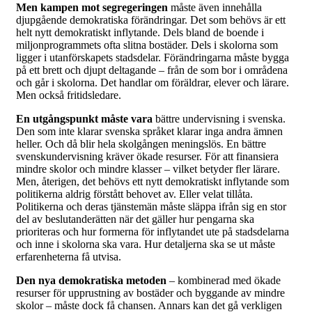
Men kampen mot segregeringen
måste även innehålla
djupgående demokratiska förändringar. Det som behövs är ett
helt nytt demokratiskt inflytande. Dels bland de boende i
miljonprogrammets ofta slitna bostäder. Dels i skolorna som
ligger i utanförskapets stadsdelar. Förändringarna måste bygga
på ett brett och djupt deltagande – från de som bor i områdena
och går i skolorna. Det handlar om föräldrar, elever och lärare.
Men också fritidsledare.
En utgångspunkt måste vara
bättre undervisning i svenska.
Den som inte klarar svenska språket klarar inga andra ämnen
heller. Och då blir hela skolgången meningslös. En bättre
svenskundervisning kräver ökade resurser. För att finansiera
mindre skolor och mindre klasser – vilket betyder fler lärare.
Men, återigen, det behövs ett nytt demokratiskt inflytande som
politikerna aldrig förstått behovet av. Eller velat tillåta.
Politikerna och deras tjänstemän måste släppa ifrån sig en stor
del av beslutanderätten när det gäller hur pengarna ska
prioriteras och hur formerna för inflytandet ute på stadsdelarna
och inne i skolorna ska vara. Hur detaljerna ska se ut måste
erfarenheterna få utvisa.
Den nya demokratiska metoden
– kombinerad med ökade
resurser för upprustning av bostäder och byggande av mindre
skolor – måste dock få chansen. Annars kan det gå verkligen