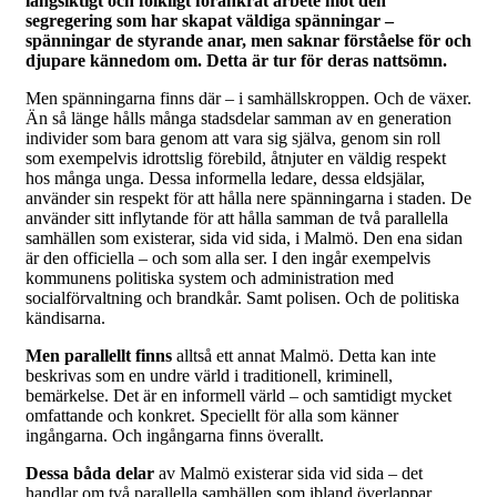
långsiktigt och folkligt förankrat arbete mot den
segregering som har skapat väldiga spänningar –
spänningar de styrande anar, men saknar förståelse för och
djupare kännedom om. Detta är tur för deras nattsömn.
Men spänningarna finns där – i samhällskroppen. Och de växer.
Än så länge hålls många stadsdelar samman av en generation
individer som bara genom att vara sig själva, genom sin roll
som exempelvis idrottslig förebild, åtnjuter en väldig respekt
hos många unga. Dessa informella ledare, dessa eldsjälar,
använder sin respekt för att hålla nere spänningarna i staden. De
använder sitt inflytande för att hålla samman de två parallella
samhällen som existerar, sida vid sida, i Malmö. Den ena sidan
är den officiella – och som alla ser. I den ingår exempelvis
kommunens politiska system och administration med
socialförvaltning och brandkår. Samt polisen. Och de politiska
kändisarna.
Men parallellt finns
alltså ett annat Malmö. Detta kan inte
beskrivas som en undre värld i traditionell, kriminell,
bemärkelse. Det är en informell värld – och samtidigt mycket
omfattande och konkret. Speciellt för alla som känner
ingångarna. Och ingångarna finns överallt.
Dessa båda delar
av Malmö existerar sida vid sida – det
handlar om två parallella samhällen som ibland överlappar