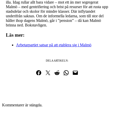
illa. Idag rullar allt bara vidare – mot ett än mer segregerat
Malmö – med gentrifiering och brist på resurser för att rusta upp
stadsdelar och skolor för mindre klasser. Där inflytandet
underifrån saknas. Om de informella ledarna, som till stor del
håller ihop dagens Malmö, går i ”pension” – då kan Malmö
brinna ned. Bokstavligen.
Läs mer:
Arbetarpartiet satsar på att etablera sig i Malmö
DELA ARTIKELN:
Dela på Facebook
Dela på Twitter
Dela på Reddit
Dela i WhatsApp
Maila en länk
Kommentarer är stängda.