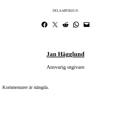
DELA ARTIKELN:
Dela på Facebook
Dela på Twitter
Dela på Reddit
Dela i WhatsApp
Maila en länk
Jan Hägglund
Ansvarig utgivare
Kommentarer är stängda.