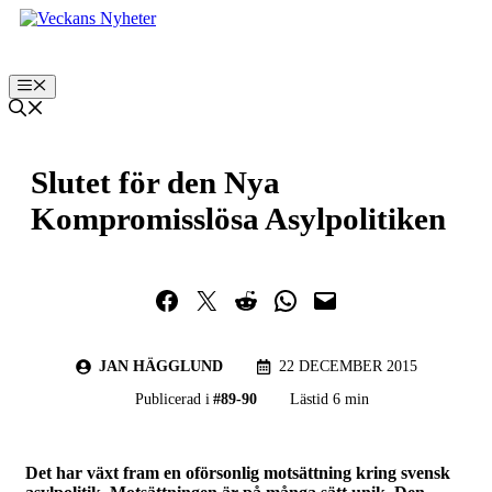
Hoppa
till
innehåll
Meny
Slutet för den Nya
Kompromisslösa Asylpolitiken
Dela på Facebook
Dela på Twitter
Dela på Reddit
Dela i WhatsApp
Maila en länk
JAN HÄGGLUND
22 DECEMBER 2015
Publicerad i
#
89-90
Lästid 6 min
Det har växt fram en oförsonlig motsättning kring svensk