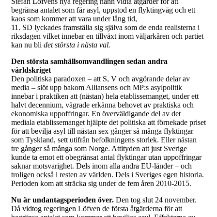
Stefan Löfvens nya regering hann vidta åtgärder för att
begränsa antalet som får asyl, uppstod en flyktingvåg och ett
kaos som kommer att vara under lång tid,
11. SD lyckades framställa sig själva som de enda realisterna i
riksdagen vilket innebar en tillväxt inom väljarkåren och partiet
kan nu bli
det största i nästa val.
Den största samhällsomvandlingen sedan andra
världskriget
Den politiska paradoxen – att S, V och avgörande delar av
media – slöt upp bakom Alliansens och MP:s asylpolitik
innebar i praktiken att (nästan) hela etablissemanget, under ett
halvt decennium, vägrade erkänna behovet av praktiska och
ekonomiska uppoffringar. En överväldigande del av det
mediala etablissemanget hjälpte det politiska att förnekade priset
för att bevilja asyl till nästan sex gånger så många flyktingar
som Tyskland, sett utifrån befolkningens storlek. Eller nästan
tre gånger så många som Norge. Attityden att just Sverige
kunde ta emot ett obegränsat antal flyktingar utan uppoffringar
saknar motsvarighet. Dels inom alla andra EU-länder – och
troligen också i resten av världen. Dels i Sveriges egen historia.
Perioden kom att sträcka sig under de fem åren 2010-2015.
Nu är undantagsperioden över.
Den tog slut 24 november.
Då vidtog regeringen Löfven de första åtgärderna för att