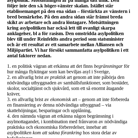
asylpolitik. Motsättningen är på många sätt unik. Den
följer inte den s.k höger-vänster skalan. Istället står
etablissemanget på den ena sidan – förstärkta av vänstern i
bred bemärkelse. På den andra sidan står främst breda
skikt av arbetare och andra löntagare. Motsättningen
kring asylpolitiken har också lett till ovanligt skarpa
anklagelser, bl a för rasism. Den omstridda asylpolitiken
blev till under Reinfeldts andra period som statsminister
och är ett resultat av ett samarbete mellan Alliansen och
Miljöpartiet. Vi har försökt sammanfatta asylpolitiken i ett
antal faktorer nedan.
1. en politisk vägran att erkänna att det finns
begränsningar
för
hur många flyktingar som kan beviljas asyl i Sverige,
2. en allvarlig brist av
praktisk
art genom att inte påbörja den
nödvändiga utbyggnaden av samhällsfunktioner, som bostäder,
skolor, socialtjänst och sjukvård, som ett så enormt åtagande
kräver,
3. en allvarlig brist av
ekonomisk
art – genom att inte förbereda
en finansiering av denna nödvändiga utbyggnad – via
skattehöjningar, besparingar och upplåning,
4. den nämnda vägran att erkänna någon begränsning i
asylmottagandet, i kombination med frånvaron av nödvändiga
praktiska och ekonomiska förberedelser, innebar att
asylpolitiken kom att sakna förankring
hos stora delar av