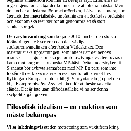
begränsa antalet som kommer att beviljas asyl. Effekterna av
regeringens första åtgärder kommer inte att bli dramatiska. Men
de innebär att ledarna för arbetarrörelsen, Löfven och andra, har
återtagit den materialistiska uppfattningen att det krävs praktiska
och ekonomiska resurser för att genomföra ett så stort
samhällsprojekt.
Den asylinvandring som
började 2010 innebär den största
förändringen av Sverige sedan den väldiga
strukturomvandlingen efter Andra Världskriget. Den
materialistiska uppfattningen, som innebär att det behövs
resurser när något stort ska genomföras, tvingades återerövras i
kamp mot borgarnas trojanska MP-häst. Detta understryker att
S snarast bör avbryta samarbetet med MP. Ett parti som inte
förstår att det krävs materiella resurser för att ta emot flest
flyktingar i Europa är inte pålitligt. Vi myntade begreppet den
Nya Kompromisslösa Asylpolitiken för att beskriva detta
elände. Det är inte utan tillfredsställelse vi nu ser denna
asylpolitik gå i graven.
Filosofisk idealism – en reaktion som
måste bekämpas
Vi sa inledningsvis
att den motsättning som vuxit fram kring