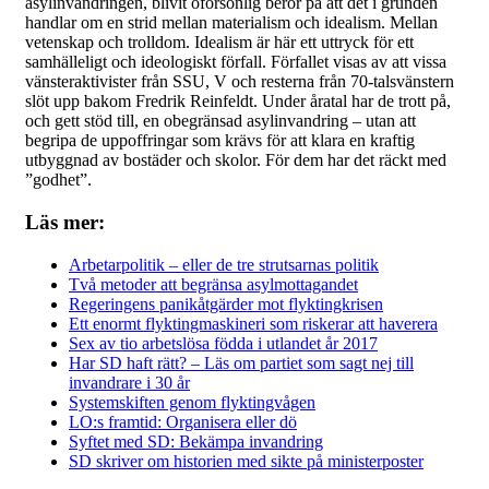
asylinvandringen, blivit oförsonlig beror på att det i grunden
handlar om en strid mellan materialism och idealism. Mellan
vetenskap och trolldom. Idealism är här ett uttryck för ett
samhälleligt och ideologiskt förfall. Förfallet visas av att vissa
vänsteraktivister från SSU, V och resterna från 70-talsvänstern
slöt upp bakom Fredrik Reinfeldt. Under åratal har de trott på,
och gett stöd till, en obegränsad asylinvandring – utan att
begripa de uppoffringar som krävs för att klara en kraftig
utbyggnad av bostäder och skolor. För dem har det räckt med
”godhet”.
Läs mer:
Arbetarpolitik – eller de tre strutsarnas politik
Två metoder att begränsa asylmottagandet
Regeringens panikåtgärder mot flyktingkrisen
Ett enormt flyktingmaskineri som riskerar att haverera
Sex av tio arbetslösa födda i utlandet år 2017
Har SD haft rätt? – Läs om partiet som sagt nej till
invandrare i 30 år
Systemskiften genom flyktingvågen
LO:s framtid: Organisera eller dö
Syftet med SD: Bekämpa invandring
SD skriver om historien med sikte på ministerposter