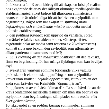
befolkningen,
5. faktorerna 1 – 3 ovan bidrog till att skapa en brist på realism
hos avgörande delar av det sällsynt okunniga medial-politiska
etablissemanget, vilket bidrog till illusionen att materiella
resurser inte är nödvändiga för att bedriva en asylpolitik utan
begränsning, något som har
skapat en splittring inom
befolkningen och en bestående misstro
mot detta medial-
politiska etablissemang,
6. den
politiska paradox
som uppstod då vänstern, i bred
bemärkelse (aktiva socialdemokrater, vänsterpartister,
avgörande delar av media samt resterna av 70-talsvänstern)
kom att sluta upp bakom den asylpolitik som utformats av
allianspartierna tillsammans med MP,
7.
SD:s erövring av den realistiska
positionen
att det, faktiskt,
finns en begränsning för hur många flyktingar som kan beviljas
asyl,
8. sveket från vänstern som inte förklarade vilka väldiga
praktiska och ekonomiska uppoffringar som asylpolitiken
kräver utan istället, i
hejdlös opportunism
, lät folk tro att det
enda som krävdes var Reinfeldts ”öppna hjärtan”,
9. uppkomsten av ett hätskt klimat där alla som hävdade att det
krävs omfattande materiella resurser, om man ska bedriva en
asylpolitik utan begränsningar, stämplades som
rasister eller
Sverigedemokrater
,
10. skapandet av en
politisk låsning
som innebar att innan