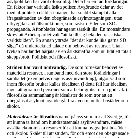
asylpolitiken har varit oförsonlig. Detta har en rad förklaringar.
En faktor har varit alla åsiktspoliser. Avgörande delar av det
medial-politiska etablissemanget har snabbt stämplat alla
ifrågasättanden av den obegränsade asylmottagningen, utan
utbyggda samhällsfunktioner, som rasism. Eller som SD-
propaganda. Aftonbladet har agerat särskilt illa. En motståndare
skrev att Arbetarpartiet valt ”att ta till sig hela den rasistiska
världsbilden”. En annan yttrade ”det där kunde lika gärna SD
säga” då undertecknad talade om behovet av resurser. Utan
tvekan har landet härjats av en åsiktsmaffia som nu lidit ett totalt
skeppsbrott. Politiskt och filosofiskt.
Striden har varit nödvändig.
De som förnekar behovet av
materiella resurser, i samband med den stora förändringar i
samhället (exempelvis dagens asylinvandring), utgör vad som
inom filosofin brukar kallas idealister. (I detta fall har idealism
inget att göra med personer som arbetar gratis för en god sak.) I
filosofiska sammanhang är idealister de som tror att ett
obegränsat asylmottagande går bra även utan fler bostäder och
skolor.
Materialister
är filosofins
namn på oss som tror att Sverige, för
att kunna ta hand om hundratusentals asylinvandrare, måste
avsätta ekonomiska resurser för att kunna bygga just bostäder
och skolor. Skälet till att striden, för och emot den obegränsade