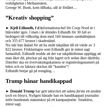
verkligheten i Mellanöstern.
George W. Bush, kom tillbaka, allt är förlåtet…
”Kreativ shopping”
► Kjell Edlundh, f d i
nformationschef för Coop Nord är i
blåsväder igen. I mars i år dömdes Edlundh för 30 fall av
bedrägeri till villkorlig dom med 160 timmars samhällstjänst
och 355 677 kronor i skadestånd.
Nu står han åtalad för att ha stulit takplåtar till ett värde av 3
822 kronor. Förklaringen som Edlundh ger är minst sagt
fantasifull. Edlundh trodde att det var takplåtsfirmas upplägg att
man åker dit, plockar på sig från lagret och sedan åker därifrån.
Därefter ska en övervakningskamera se registreringsnumret på
bilen och en faktura skickas till ”kunden”!
Edlundh börjar gå på tomgång…
Trump hånar handikappad
► Donald Trump
har gett uttrycket
att sakna farstu
ett ansikte
(och en frisyr). Nyligen hånade han en handikappad journalist
inför hundratals människor på ett kampanjmöte. Smaklöst,
minst sagt.