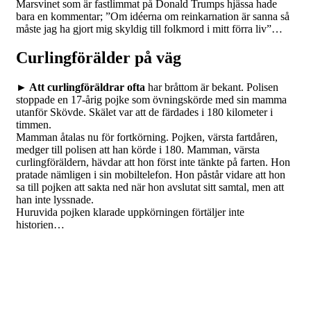
Marsvinet som är fastlimmat på Donald Trumps hjässa hade
bara en kommentar; ”Om idéerna om reinkarnation är sanna så
måste jag ha gjort mig skyldig till folkmord i mitt förra liv”…
Curlingförälder på väg
► Att curlingföräldrar ofta
har bråttom är bekant. Polisen
stoppade en 17-årig pojke som övningskörde med sin mamma
utanför Skövde. Skälet var att de färdades i 180 kilometer i
timmen.
Mamman åtalas nu för fortkörning. Pojken, värsta fartdåren,
medger till polisen att han körde i 180. Mamman, värsta
curlingföräldern, hävdar att hon först inte tänkte på farten. Hon
pratade nämligen i sin mobiltelefon. Hon påstår vidare att hon
sa till pojken att sakta ned när hon avslutat sitt samtal, men att
han inte lyssnade.
Huruvida pojken klarade uppkörningen förtäljer inte
historien…