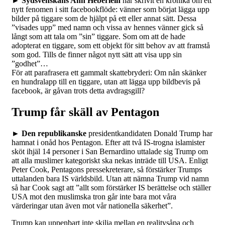
► Sydsvenskans Ann Heberlein
har skrivit en krönika om ett
nytt fenomen i sitt facebookflöde: vänner som börjat lägga upp
bilder på tiggare som de hjälpt på ett eller annat sätt. Dessa
”visades upp” med namn och vissa av hennes vänner gick så
långt som att tala om ”sin” tiggare. Som om att de hade
adopterat en tiggare, som ett objekt för sitt behov av att framstå
som god. Tills de finner något nytt sätt att visa upp sin
”godhet”…
För att parafrasera ett gammalt skattebryderi: Om nån skänker
en hundralapp till en tiggare, utan att lägga upp bildbevis på
facebook, är gåvan trots detta avdragsgill?
Trump får skäll av Pentagon
► Den republikanske
presidentkandidaten Donald Trump har
hamnat i onåd hos Pentagon. Efter att två IS-trogna islamister
sköt ihjäl 14 personer i San Bernardino uttalade sig Trump om
att alla muslimer kategoriskt ska nekas inträde till USA. Enligt
Peter Cook, Pentagons pressekreterare, så förstärker Trumps
uttalanden bara IS världsbild. Utan att nämna Trump vid namn
så har Cook sagt att ”allt som förstärker IS berättelse och ställer
USA mot den muslimska tron går inte bara mot våra
värderingar utan även mot vår nationella säkerhet”.
Trump kan uppenbart inte skilja mellan en realitysåpa och