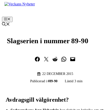
Hoppa
till
innehåll
Meny
Slagserien i nummer 89-90
Dela på Facebook
Dela på Twitter
Dela på Reddit
Dela i WhatsApp
Maila en länk
22 DECEMBER 2015
Publicerad i
#
89-90
Lästid 3 min
Avdragsgill välgörenhet?