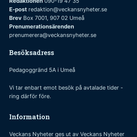
Redaktionen
090-19 47 35
E-post
redaktion@veckansnyheter.se
Brev
Box 7001, 907 02 Umeå
Prenumerationsärenden
prenumerera@veckansnyheter.se
Besöksadress
Pedagoggränd 5A i Umeå
Vi tar enbart emot besök på avtalade tider -
ring därför före.
Information
Veckans Nyheter ges ut av Veckans Nyheter