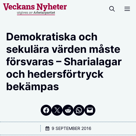
Hoppa
M
till
innehåll
Demokratiska och
sekulära värden måste
försvaras – Sharialagar
och hedersförtryck
bekämpas
Dela på Facebook
Dela på Twitter
Dela på Reddit
Dela i WhatsApp
Maila en länk
9 SEPTEMBER 2016