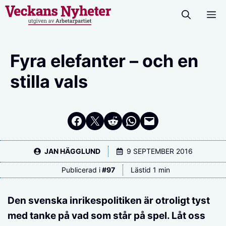
Hoppa
M
till
innehåll
Fyra elefanter – och en
stilla vals
Dela på Facebook
Dela på Twitter
Dela på Reddit
Dela i WhatsApp
Maila en länk
JAN HÄGGLUND
9 SEPTEMBER 2016
Publicerad i
#
97
Lästid 1 min
Den svenska inrikespolitiken är otroligt tyst
med tanke på vad som står på spel. Låt oss