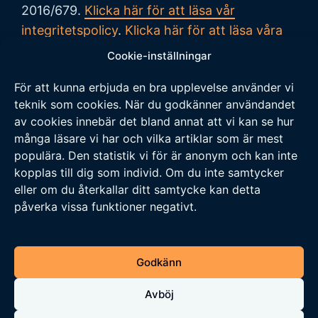
2016/679.
Klicka här för att läsa vår
integritetspolicy
.
Klicka här för att läsa våra
allmänna villkor vid köp
.
Cookie-inställningar
För att kunna erbjuda en bra upplevelse använder vi
Tipsa oss
teknik som cookies. När du godkänner användandet
av cookies innebär det bland annat att vi kan se hur
Vi tar tacksamt emot tips på nyheter och
många läsare vi har och vilka artiklar som är mest
populära. Den statistik vi för är anonym och kan inte
händelser som vi borde skriva om. Skicka ditt
kopplas till dig som individ. Om du inte samtycker
tips till följande adress:
eller om du återkallar ditt samtycke kan detta
tipsa@veckansnyheter.se
påverka vissa funktioner negativt.
https://www.stefanbergmark.se
https://umebladet.se
Godkänn
https://arbetarpartiet.se
Avböj