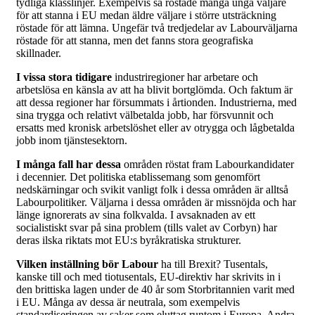
tydliga klasslinjer. Exempelvis så röstade många unga väljare
för att stanna i EU medan äldre väljare i större utsträckning
röstade för att lämna. Ungefär två tredjedelar av Labourväljarna
röstade för att stanna, men det fanns stora geografiska
skillnader.
I vissa stora tidigare
industriregioner har arbetare och
arbetslösa en känsla av att ha blivit bortglömda. Och faktum är
att dessa regioner har försummats i årtionden. Industrierna, med
sina trygga och relativt välbetalda jobb, har försvunnit och
ersatts med kronisk arbetslöshet eller av otrygga och lågbetalda
jobb inom tjänstesektorn.
I många fall har dessa
områden röstat fram Labourkandidater
i decennier. Det politiska etablissemang som genomfört
nedskärningar och svikit vanligt folk i dessa områden är alltså
Labourpolitiker. Väljarna i dessa områden är missnöjda och har
länge ignorerats av sina folkvalda. I avsaknaden av ett
socialistiskt svar på sina problem (tills valet av Corbyn) har
deras ilska riktats mot EU:s byråkratiska strukturer.
Vilken inställning bör Labour
ha till Brexit? Tusentals,
kanske till och med tiotusentals, EU-direktiv har skrivits in i
den brittiska lagen under de 40 år som Storbritannien varit med
i EU. Många av dessa är neutrala, som exempelvis
standardiseringen av saker som eluttag runtom i Europa. Andra