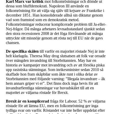
Karl Marx var kritisk
mot folkomröstningar och dömde ut
dessa som bluffdemokrati. Napoleon III använde en
folkomröstning för att välja sig själv till kejsare av Frankrike i
december 1851. Han konsoliderade alltså sin diktatur genom
vad som framstod som en demokratisk metod.
Folkomröstningar reducerar komplicerade problem till Ja-eller-
Nej-frågor. Då många arbetares levnadsstandard sjunkit sedan
den stora recessionen 2008 är det föga förvånande att många
uttryckte sitt missnöje genom att rösta nej till EU när de gavs
chansen.
De specifika skälen
till varför en majoritet röstade Nej är inte
helt klarlagda. Theresa May drog slutsatsen att folk var oroade
över mängden invandring till Storbritannien. May har en
historia av kampanjer mot invandring och av att försöka piska
upp rasistiska stämningar. Som inrikesminister sedan 2010 så
skaffade hon fram skåpbilar som åkte runt i olika delar av
Storbritannien med följande varning: ”Illegala invandrare – åk
hem annars griper vi er”. Det finns dock inga bevis för att
invandrarfientliga stämningar var huvudskälet till att en
majoritet av väljarna röstade för Brexit.
Brexit är en komplicerad
fråga för Labour. 52 % av väljarna
röstade för att lämna EU, men en folkomröstning ger inga
tydliga svar om varför. Röstandet var inte heller uppdelat efter