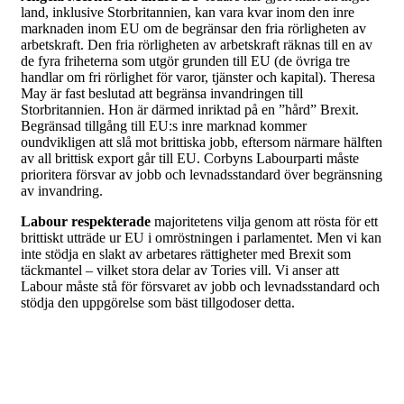
land, inklusive Storbritannien, kan vara kvar inom den inre
marknaden inom EU om de begränsar den fria rörligheten av
arbetskraft. Den fria rörligheten av arbetskraft räknas till en av
de fyra friheterna som utgör grunden till EU (de övriga tre
handlar om fri rörlighet för varor, tjänster och kapital). Theresa
May är fast beslutad att begränsa invandringen till
Storbritannien. Hon är därmed inriktad på en ”hård” Brexit.
Begränsad tillgång till EU:s inre marknad kommer
oundvikligen att slå mot brittiska jobb, eftersom närmare hälften
av all brittisk export går till EU. Corbyns Labourparti måste
prioritera försvar av jobb och levnadsstandard över begränsning
av invandring.
Labour respekterade
majoritetens vilja genom att rösta för ett
brittiskt utträde ur EU i omröstningen i parlamentet. Men vi kan
inte stödja en slakt av arbetares rättigheter med Brexit som
täckmantel – vilket stora delar av Tories vill. Vi anser att
Labour måste stå för försvaret av jobb och levnadsstandard och
stödja den uppgörelse som bäst tillgodoser detta.