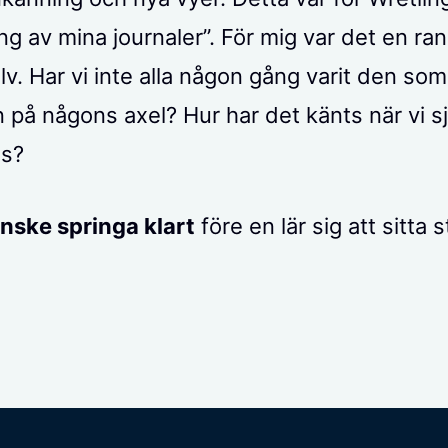
g av mina journaler”. För mig var det en ra
lv. Har vi inte alla någon gång varit den som
 på någons axel? Hur har det känts när vi sj
ss?
nske springa klart
före en lär sig att sitta st