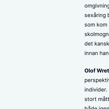
omgivning
sexåring 
som kom a
skolmogna
det kansk
innan han l
Olof Wret
perspekti
individer
stort mått
både igen