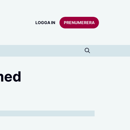
LOGGA IN
PRENUMERERA
 med