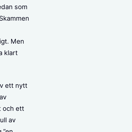
Redan som
t. Skammen
digt. Men
 klart
 ett nytt
 av
t och ett
ull av
g ”en