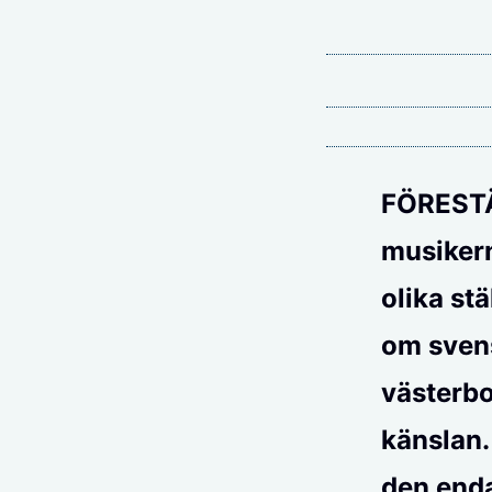
FÖREST
musikern
olika st
om sven
västerbo
känslan.
den enda