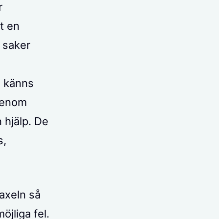
r
t en
 saker
n känns
 Genom
 hjälp. De
s,
 axeln så
öjliga fel.