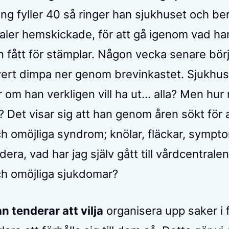
ing fyller 40 så ringer han sjukhuset och ber
naler hemskickade, för att gå igenom vad ha
n fått för stämplar. Någon vecka senare börj
ert dimpa ner genom brevinkastet. Sjukhus
r om han verkligen vill ha ut… alla? Men hu
? Det visar sig att han genom åren sökt för a
ch omöjliga syndrom; knölar, fläckar, sympt
dera, vad har jag själv gått till vårdcentrale
ch omöjliga sjukdomar?
 tenderar att vilja
organisera upp saker i 