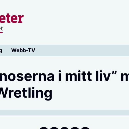
g
Webb-TV
noserna i mitt liv”
Wretling