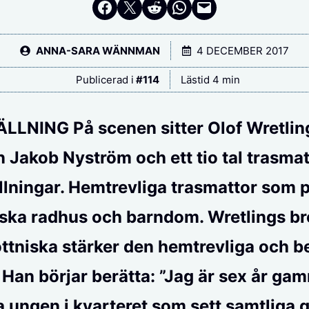
Dela på Facebook
Dela på Twitter
Dela på Reddit
Dela i WhatsApp
Maila en länk
ANNA-SARA WÄNNMAN
4 DECEMBER 2017
Publicerad i
#
114
Lästid 4 min
ÄLLNING
På scenen sitter Olof Wretlin
 Jakob Nyström och ett tio tal trasmat
ällningar. Hemtrevliga trasmattor som
ska radhus och barndom. Wretlings b
ttniska stärker den hemtrevliga och b
 Han börjar berätta: ”Jag är sex år ga
 ungen i kvarteret som sett samtliga 