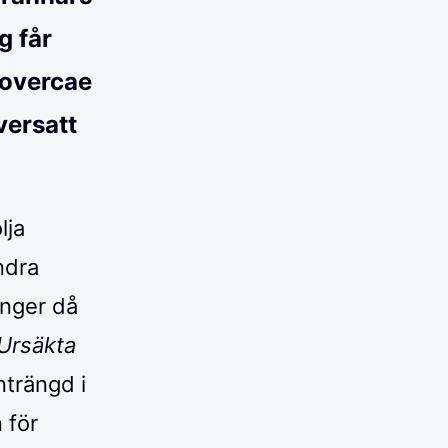
g får
novercae
versatt
lja
ndra
ånger då
Ursäkta
nträngd i
 för