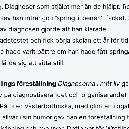
. Diagnoser som stjälpt mer än de hjälpt. 
blev han inträngd i ”spring-i-benen”-facke
v diagnosen gjorde att han klarade
dstestet och fick börja skolan ett år för ti
e hade varit bättre om han hade fått springa
ärde sig att sitta still.
lings föreställning
Diagnoserna i mitt liv
gav
v på diagnostiserandet och organiserandet
. På bred västerbottniska, med glimten i öga
 allvar i sin humor gav han en föreställning f
känning och nya vyer. Detta var för Wretlin