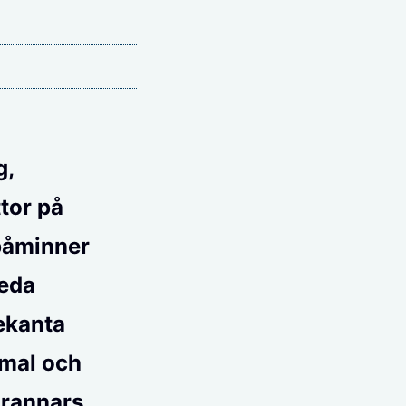
g,
tor på
 påminner
reda
ekanta
mmal och
grannars