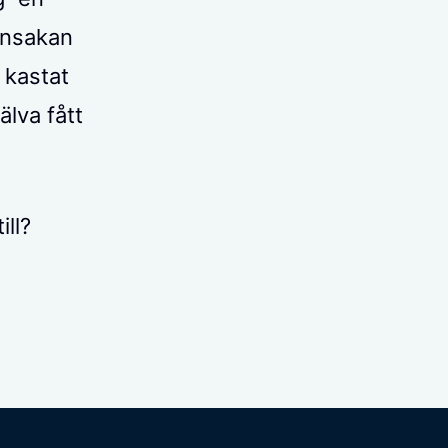
nnsakan
 kastat
älva fått
ill?