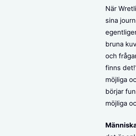
När Wretl
sina jour
egentlige
bruna kuv
och fråga
finns det!
möjliga o
börjar fun
möjliga o
Människan