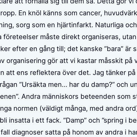
lare att förhålla sig till dem så. Detta gör vi
ropp. En knöl känns som cancer, huvudvär
ning, sorg som en hjärtinfarkt. Naturliga oc
 företeelser måste direkt organiseras, utan 
ker efter en gång till; det kanske ”bara” är s
v organisering gör att vi kastar måsskit på 
an att ens reflektera över det. Jag tänker p
 frågan ”Ursäkta men… har du damp?” och 
 benen”. Andra människors beteenden som st
ånga normen (väldigt många, med andra ord
 bli insatta i ett fack. ”Damp” och ”spring i be
 fall diagnoser satta på honom av andra i h