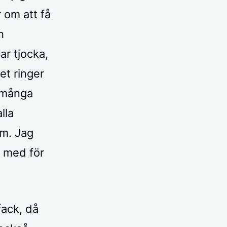
 om att få
n
ar tjocka,
et ringer
r många
lla
om. Jag
n med för
fack, då