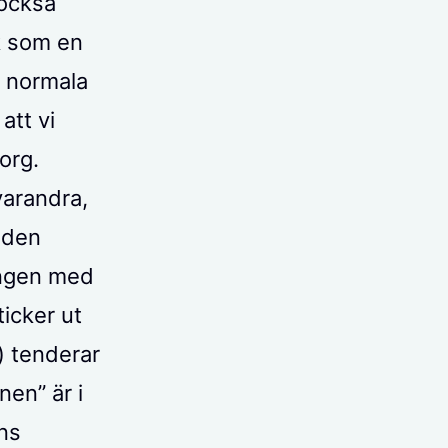
 också
k som en
h normala
att vi
org.
varandra,
å den
ungen med
icker ut
) tenderar
nen” är i
ans