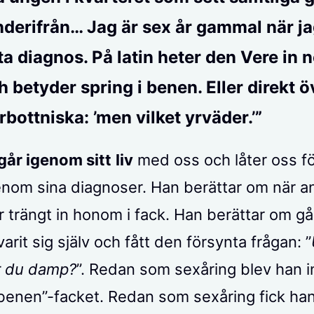
nderifrån… Jag är sex år gammal när ja
ta diagnos. På latin heter den Vere in 
h betyder spring i benen. Eller direkt ö
erbottniska: ’men vilket yrväder.’”
går igenom sitt
liv
med oss och låter oss fö
om sina diagnoser. Han berättar om när a
 trängt in honom i fack. Han berättar om g
arit sig själv och fått den försynta frågan: ”
 du damp?
”. Redan som sexåring blev han i
-benen”-facket. Redan som sexåring fick han