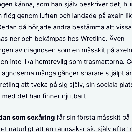
ngen känna, som han själv beskriver det, hu
 flög genom luften och landade på axeln lik
Redan då började andra bestämma att vissa
as ner och bekämpas hos Wretling. Även
ngen av diagnosen som en måsskit på axel
en inte lika hemtrevlig som trasmattorna.
 diagnoserna många gånger snarare stjälpt än
retling att tveka på sig själv, sin sociala plat
med det han finner njutbart.
edan som sexåring
får sin första måsskit på
 naturligt att en rannsakar sig själv efter m