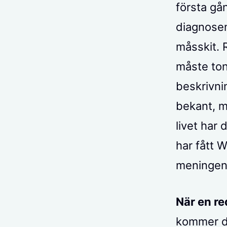
första gå
diagnosen
måsskit. 
måste ton
beskrivni
bekant, m
livet har
har fått W
meningen 
När en r
kommer det