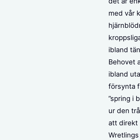
det är enk
med vår k
hjärnblöd
kroppsliga
ibland tän
Behovet a
ibland ut
försynta
”spring i
ur den tr
att direkt
Wretlings