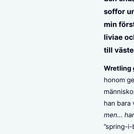
soffor u
min förs
liviae oc
till väst
Wretling 
honom gen
människor
han bara v
men… har
”spring-i