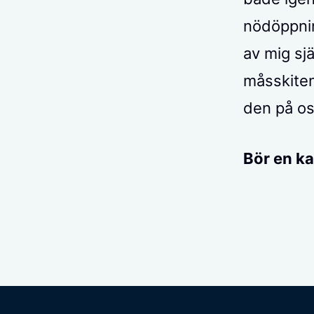
nödöppnin
av mig sjä
måsskiten
den på o
Bör en ka