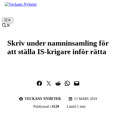
Hoppa
till
innehåll
Meny
Skriv under namninsamling för
att ställa IS-krigare inför rätta
Dela på Facebook
Dela på Twitter
Dela på Reddit
Dela i WhatsApp
Maila en länk
VECKANS NYHETER
13 MARS 2019
Publicerad i
#
129
Lästid 1 min