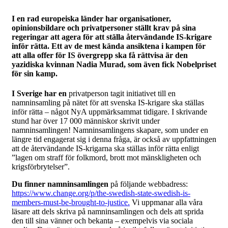
I en rad europeiska länder har organisationer,
opinionsbildare och privatpersoner ställt krav på sina
regeringar att agera för att ställa återvändande IS-krigare
inför rätta. Ett av de mest kända ansiktena i kampen för
att alla offer för IS övergrepp ska få rättvisa är den
yazidiska kvinnan Nadia Murad, som även fick Nobelpriset
för sin kamp.
I Sverige har en
privatperson tagit initiativet till en
namninsamling på nätet för att svenska IS-krigare ska ställas
inför rätta – något NyA uppmärksammat tidigare. I skrivande
stund har över 17 000 människor skrivit under
namninsamlingen! Namninsamlingens skapare, som under en
längre tid engagerat sig i denna fråga, är också av uppfattningen
att de återvändande IS-krigarna ska ställas inför rätta enligt
”lagen om straff för folkmord, brott mot mänskligheten och
krigsförbrytelser”.
Du finner namninsamlingen
på följande webbadress:
https://www.change.org/p/the-swedish-state-swedish-is-
members-must-be-brought-to-justice.
Vi uppmanar alla våra
läsare att dels skriva på namninsamlingen och dels att sprida
den till sina vänner och bekanta – exempelvis via sociala