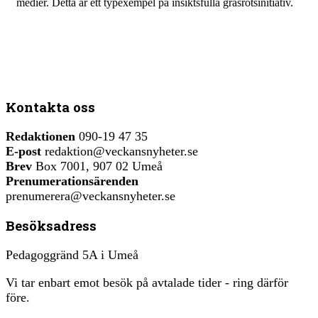
medier. Detta är ett typexempel på insiktsfulla gräsrotsinitiativ.
Kontakta oss
Redaktionen
090-19 47 35
E-post
redaktion@veckansnyheter.se
Brev
Box 7001, 907 02 Umeå
Prenumerationsärenden
prenumerera@veckansnyheter.se
Besöksadress
Pedagoggränd 5A i Umeå
Vi tar enbart emot besök på avtalade tider - ring därför
före.