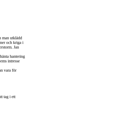
en man utklädd
 ner och kriga i
erstorm. Jan
lhänta hantering
vems intresse
an vara för
 tag i ett