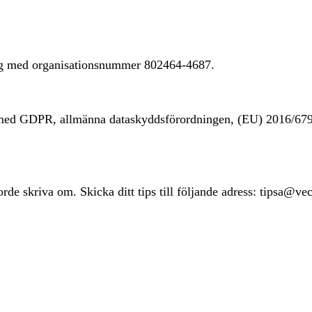
ing med organisationsnummer 802464-4687.
t med GDPR, allmänna dataskyddsförordningen, (EU) 2016/67
rde skriva om. Skicka ditt tips till följande adress: tipsa@ve