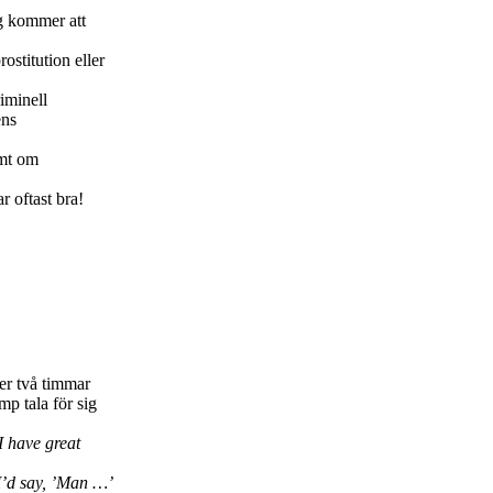
ng kommer att
stitution eller
iminell
ens
amt om
 oftast bra!
der två timmar
mp tala för sig
I have great
I’d say, ’Man …’