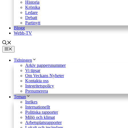
Historia
Krönika
Ledare
Debatt
Partinytt
Blogg
Webb-TV
Meny
Tidningen
Arkiv pappersnummer
Vi tipsar
Om Veckans Nyheter
Kontakta oss
Integritetspolicy
Prenumerera
Teman
Inrikes
Internationellt
Politiska rapporter
Miljö och klimat
Arbetsplatsrapporter
Lokalt och insändare