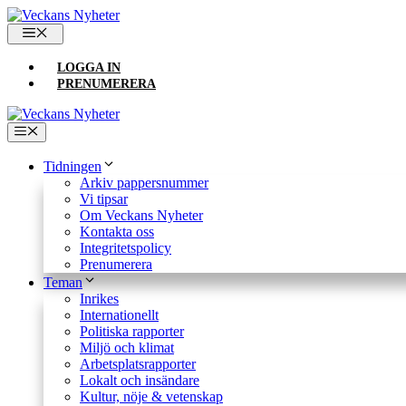
Hoppa
till
MENY
innehåll
LOGGA IN
PRENUMERERA
Meny
Tidningen
Arkiv pappersnummer
Vi tipsar
Om Veckans Nyheter
Kontakta oss
Integritetspolicy
Prenumerera
Teman
Inrikes
Internationellt
Politiska rapporter
Miljö och klimat
Arbetsplatsrapporter
Lokalt och insändare
Kultur, nöje & vetenskap