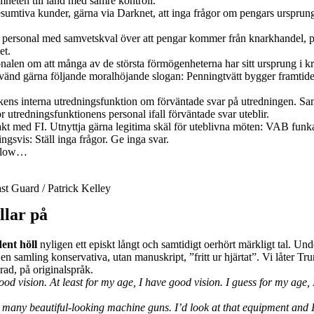
mheten till land med sämre kontroll.
esumtiva kunder, gärna via Darknet, att inga frågor om pengars urspru
 personal med samvetskval över att pengar kommer från knarkhandel, pro
et.
nalen om att många av de största förmögenheterna har sitt ursprung i kr
änd gärna följande moralhöjande slogan: Penningtvätt bygger framtid
nkens interna utredningsfunktion om förväntade svar på utredningen. S
 utredningsfunktionens personal ifall förväntade svar uteblir.
kt med FI. Utnyttja gärna legitima skäl för uteblivna möten: VAB funkar
gsvis: Ställ inga frågor. Ge inga svar.
 flow…
st Guard / Patrick Kelley
llar på
ent höll
nyligen ett episkt långt och samtidigt oerhört märkligt tal. Un
 en samling konservativa, utan manuskript, ”fritt ur hjärtat”. Vi låter Tru
rad, på originalspråk.
ood vision. At least for my age, I have good vision. I guess for my age, 
 many beautiful-looking machine guns. I’d look at that equipment and 