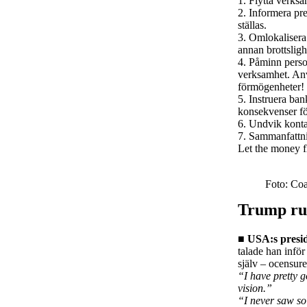
1. Flytta verksa
2. Informera pr
ställas.
3. Omlokalisera
annan brottsligh
4. Påminn perso
verksamhet. Anv
förmögenheter!
5. Instruera ba
konsekvenser för
6. Undvik konta
7. Sammanfattnin
Let the money
Foto: Coa
Trump ru
■ USA:s presid
talade han inför
själv – ocensure
“I have pretty g
vision.”
“I never saw so