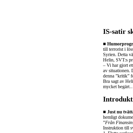
IS-satir 
■ Humorprogr
till terrorist i
Syrien. Detta vä
Helin, SVT:s pr
– Vi har gjort e
av situationen. 
denna ”kritik” 
Bra sagt av Heli
mycket begärt
Introdukti
■ Just nu tvät
hemligt dokumen
”
Från Finansin
Instruktion till