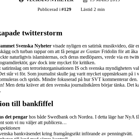
Publicerad i
#
129
Lästid 2 min
skapade twitterstorm
ammet Svenska Nyheter
visade nyligen en satirisk musikvideo, där 
 lösskägg och turban rappar om att få pengar av Gustav Fridolin för att åka
ckte naturligtvis islamisternas, och deras medlöpares, vrede via en twitt
ogramdirektör, gav dock inte mycket för kritiken.
tt satirinslag om terroristorganisationen IS och svenska myndigheters va
Det står vi för. Som journalist skulle jag varit mycket uppmärksam på i 
formuleras och sprids. Mindre fokuserad på hur SVT kommenterar den.
n! Men detta kräver att den svenska journalistkåren börjar tänka. Det k
…
on till bankfiffel
tas det pengar
hos både Swedbank och Nordea. I detta läge har NyA fått
t som vi nu väljer att publicera…
spektionen
 svenska bankväsendet kring framgångsrikt införande av penningtvätt.