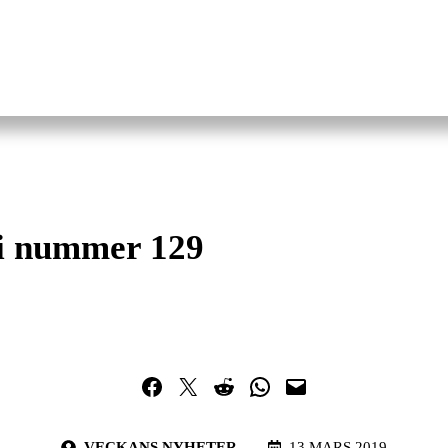
 i nummer 129
Dela på Facebook
Dela på Twitter
Dela på Reddit
Dela i WhatsApp
Maila en länk
VECKANS NYHETER
13 MARS 2019