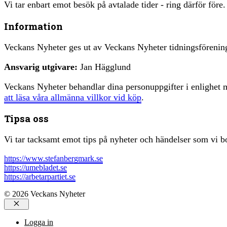
Vi tar enbart emot besök på avtalade tider - ring därför före.
Information
Veckans Nyheter ges ut av Veckans Nyheter tidningsfören
Ansvarig utgivare:
Jan Hägglund
Veckans Nyheter behandlar dina personuppgifter i enlighe
att läsa våra allmänna villkor vid köp
.
Tipsa oss
Vi tar tacksamt emot tips på nyheter och händelser som vi bo
https://www.stefanbergmark.se
https://umebladet.se
https://arbetarpartiet.se
© 2026 Veckans Nyheter
Stäng
Logga in