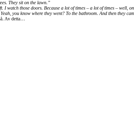
trees. They sit on the lawn.”
. I watch those doors. Because a lot of times – a lot of times – well, on
t. Yeah, you know where they went? To the bathroom. And then they ca
så. Av detta…