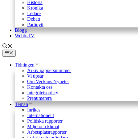
Historia
Krönika
Ledare
Debatt
Partinytt
Blogg
Webb-TV
Meny
Tidningen
Arkiv pappersnummer
Vi tipsar
Om Veckans Nyheter
Kontakta oss
Integritetspolicy
Prenumerera
Teman
Inrikes
Internationellt
Politiska rapporter
Miljö och klimat
Arbetsplatsrapporter
Lokalt och insändare