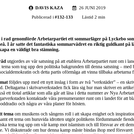
DAVIS KAZA
26 JUNI 2019
Publicerad i
#
132-133
Lästid 2 min
t i rad genomförde Arbetarpartiet ett sommarläger på Lyckebo s
eå. I år satte det fantastiska sommarvädret en riktig guldkant på 
 skapa en väldigt bra stämning.
råd
utgjordes av vår satsning på att etablera Arbetarpartiet runt om i la
t tema som tog upp den politiska bakgrunden till denna satsning – med 
 socialdemokratin och detta partis oförmåga att vinna tillbaka arbetarna 
emat
följdes upp med ett nytt inslag i form av två ”verkstäder” – en skr
d. Deltagarna i skrivarverkstaden fick lära sig hur man skriver en artike
å ett tiotal artiklar som alla går att läsa i detta nummer av Nya Arbeta
garverkstaden kontaktade våra prenumeranter runt om i landet för att b
poddradio och några av våra planer för hösten.
tt tema
om musikens och sångens roll i att skapa enighet och inspirati
 samt ett tema om huruvida idrotten utgör politikens fördummande fiend
tiska tema tog upp om vår kamp mot islamism och till försvar av ett dem
le. Vi diskuterade om hur denna kamp måste bindas ihop med försvaret