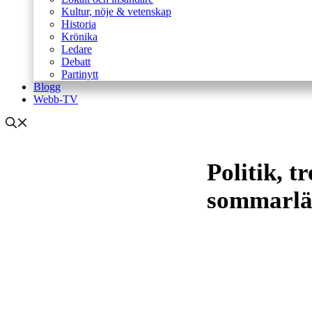
Kultur, nöje & vetenskap
Historia
Krönika
Ledare
Debatt
Partinytt
Blogg
Webb-TV
Politik, 
sommarlä