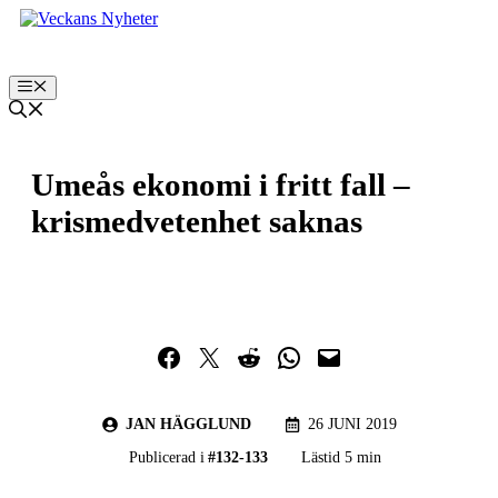
Hoppa
till
innehåll
Meny
Umeås ekonomi i fritt fall –
krismedvetenhet saknas
Dela på Facebook
Dela på Twitter
Dela på Reddit
Dela i WhatsApp
Maila en länk
JAN HÄGGLUND
26 JUNI 2019
Publicerad i
#
132-133
Lästid 5 min