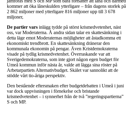
jämföras med S och MP som bara fortsätter att låna och därmed
kommer att öka låneskulden ytterligare – från dagens storlek på
2 862 miljoner med ytterligare 816 miljoner upp till 3 678
miljoner,
De partier vars
inlägg tydde på störst krismedvetenhet, näst
oss, var Moderaterna. Å andra sidan talar en skattesänkning i
detta läge emot Moderaternas möjligheter att åstadkomma ett
ekonomiskt trendbrott. En skattesänkning dränerar den
kommunala ekonomin på pengar. Även Kristdemokraterna
visade på tydlig krismedvetenhet. Överraskande var att
Sverigedemokraterna, som inte gjort någon egen budget för
Umeå kommun inför nästa år, valde att lägga sina röster på
Arbetarpartiets Alternativbudget. Skälet var sannolikt att de
stödde vårt tio-åriga perspektiv.
Den bestående eftersmaken efter budgetdebatten i Umeå i juni
var dock uppvisningen i förnekelse och bristande
krismedvetenhet – i synnerhet från de två ”regeringspartierna”
S och MP.