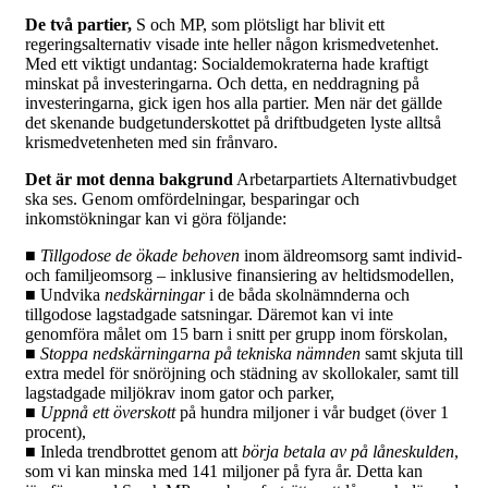
De två partier,
S och MP, som plötsligt har blivit ett
regeringsalternativ visade inte heller någon krismedvetenhet.
Med ett viktigt undantag: Socialdemokraterna hade kraftigt
minskat på investeringarna. Och detta, en neddragning på
investeringarna, gick igen hos alla partier. Men när det gällde
det skenande budgetunderskottet på driftbudgeten lyste alltså
krismedvetenheten med sin frånvaro.
Det är mot denna bakgrund
Arbetarpartiets Alternativbudget
ska ses. Genom omfördelningar, besparingar och
inkomstökningar kan vi göra följande:
■
Tillgodose de ökade behoven
inom äldreomsorg samt individ-
och familjeomsorg – inklusive finansiering av heltidsmodellen,
■ Undvika
nedskärningar
i de båda skolnämnderna och
tillgodose lagstadgade satsningar. Däremot kan vi inte
genomföra målet om 15 barn i snitt per grupp inom förskolan,
■
Stoppa nedskärningarna på tekniska nämnden
samt skjuta till
extra medel för snöröjning och städning av skollokaler, samt till
lagstadgade miljökrav inom gator och parker,
■
Uppnå ett överskott
på hundra miljoner i vår budget (över 1
procent),
■ Inleda trendbrottet genom att
börja betala av på låneskulden
,
som vi kan minska med 141 miljoner på fyra år. Detta kan