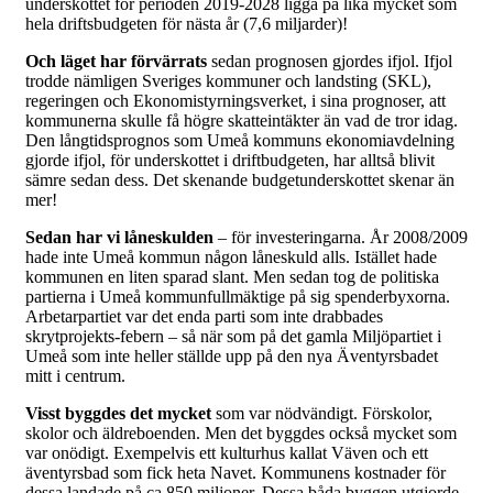
underskottet för perioden 2019-2028 ligga på lika mycket som
hela driftsbudgeten för nästa år (7,6 miljarder)!
Och läget har förvärrats
sedan prognosen gjordes ifjol. Ifjol
trodde nämligen Sveriges kommuner och landsting (SKL),
regeringen och Ekonomistyrningsverket, i sina prognoser, att
kommunerna skulle få högre skatteintäkter än vad de tror idag.
Den långtidsprognos som Umeå kommuns ekonomiavdelning
gjorde ifjol, för underskottet i driftbudgeten, har alltså blivit
sämre sedan dess. Det skenande budgetunderskottet skenar än
mer!
Sedan har vi låneskulden
– för investeringarna. År 2008/2009
hade inte Umeå kommun någon låneskuld alls. Istället hade
kommunen en liten sparad slant. Men sedan tog de politiska
partierna i Umeå kommunfullmäktige på sig spenderbyxorna.
Arbetarpartiet var det enda parti som inte drabbades
skrytprojekts-febern – så när som på det gamla Miljöpartiet i
Umeå som inte heller ställde upp på den nya Äventyrsbadet
mitt i centrum.
Visst byggdes det mycket
som var nödvändigt. Förskolor,
skolor och äldreboenden. Men det byggdes också mycket som
var onödigt. Exempelvis ett kulturhus kallat Väven och ett
äventyrsbad som fick heta Navet. Kommunens kostnader för
dessa landade på ca 850 miljoner. Dessa båda byggen utgjorde