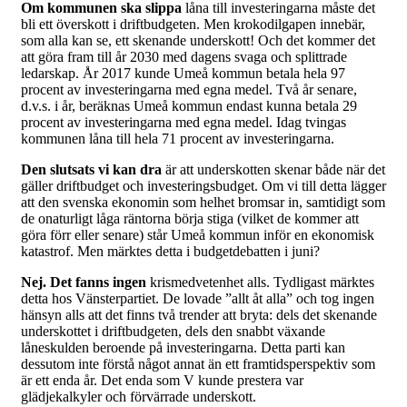
Om kommunen ska slippa
låna till investeringarna måste det
bli ett överskott i driftbudgeten. Men krokodilgapen innebär,
som alla kan se, ett skenande underskott! Och det kommer det
att göra fram till år 2030 med dagens svaga och splittrade
ledarskap. År 2017 kunde Umeå kommun betala hela 97
procent av investeringarna med egna medel. Två år senare,
d.v.s. i år, beräknas Umeå kommun endast kunna betala 29
procent av investeringarna med egna medel. Idag tvingas
kommunen låna till hela 71 procent av investeringarna.
Den slutsats vi kan dra
är att underskotten skenar både när det
gäller driftbudget och investeringsbudget. Om vi till detta lägger
att den svenska ekonomin som helhet bromsar in, samtidigt som
de onaturligt låga räntorna börja stiga (vilket de kommer att
göra förr eller senare) står Umeå kommun inför en ekonomisk
katastrof. Men märktes detta i budgetdebatten i juni?
Nej. Det fanns ingen
krismedvetenhet alls. Tydligast märktes
detta hos Vänsterpartiet. De lovade ”allt åt alla” och tog ingen
hänsyn alls att det finns två trender att bryta: dels det skenande
underskottet i driftbudgeten, dels den snabbt växande
låneskulden beroende på investeringarna. Detta parti kan
dessutom inte förstå något annat än ett framtidsperspektiv som
är ett enda år. Det enda som V kunde prestera var
glädjekalkyler och förvärrade underskott.