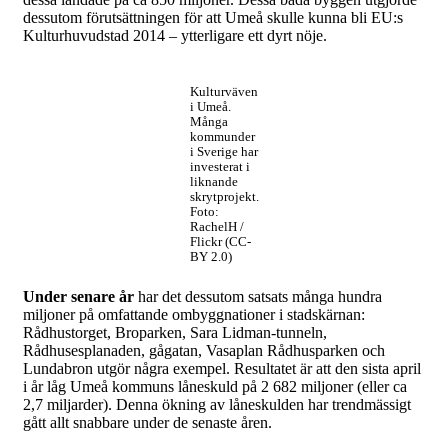
dessutom förutsättningen för att Umeå skulle kunna bli EU:s
Kulturhuvudstad 2014 – ytterligare ett dyrt nöje.
Kulturväven
i Umeå.
Många
kommunder
i Sverige har
investerat i
liknande
skrytprojekt.
Foto:
RachelH /
Flickr (CC-
BY 2.0)
Under senare år
har det dessutom satsats många hundra
miljoner på omfattande ombyggnationer i stadskärnan:
Rådhustorget, Broparken, Sara Lidman-tunneln,
Rådhusesplanaden, gågatan, Vasaplan Rådhusparken och
Lundabron utgör några exempel. Resultatet är att den sista april
i år låg Umeå kommuns låneskuld på 2 682 miljoner (eller ca
2,7 miljarder). Denna ökning av låneskulden har trendmässigt
gått allt snabbare under de senaste åren.