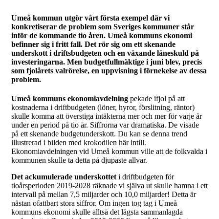
Umeå kommun utgör vårt första exempel där vi
konkretiserar de problem som Sveriges kommuner står
inför de kommande tio åren. Umeå kommuns ekonomi
befinner sig i fritt fall. Det rör sig om ett skenande
underskott i driftsbudgeten och en växande låneskuld på
investeringarna. Men budgetfullmäktige i juni blev, precis
som fjolårets valrörelse, en uppvisning i förnekelse av dessa
problem.
Umeå kommuns ekonomiavdelning
pekade ifjol på att
kostnaderna i driftbudgeten (löner, hyror, förslitning, räntor)
skulle komma att överstiga intäkterna mer och mer för varje år
under en period på tio år. Siffrorna var dramatiska. De visade
på ett skenande budgetunderskott. Du kan se denna trend
illustrerad i bilden med krokodilen här intill.
Ekonomiavdelningen vid Umeå kommun ville att de folkvalda i
kommunen skulle ta detta på djupaste allvar.
Det ackumulerade underskottet
i driftbudgeten för
tioårsperioden 2019-2028 räknade vi själva ut skulle hamna i ett
intervall på mellan 7,5 miljarder och 10,0 miljarder! Detta är
nästan ofattbart stora siffror. Om ingen tog tag i Umeå
kommuns ekonomi skulle alltså det lägsta sammanlagda